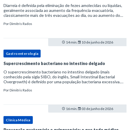
Diarreia é definida pela eliminação de fezes amolecidas ou líquidas,
geralmente associada ao aumento da frequência evacuatória,
classicamente mais de três evacuações ao dia, ou ao aumento do
volume fecal.Na prática, a consistência das fezes costuma s
Por
Dimitris Rados
14 min.
10 de junho de 2026
Gastroenterologia
Supercrescimento bacteriano no intestino delgado
O supercrescimento bacteriano no intestino delgado (mais
conhecido pela sigla SIBO, do inglês, Small Intestinal Bacterial
Overgrowth) é definido por uma população bacteriana excessiva.
rata-se de uma forma específica de disbiose do trato digestivo. P
Por
Dimitris Rados
16 min.
03 de junho de 2026
Clínica Médica
Prevenção quaternária e quinquenária: o que todo médico