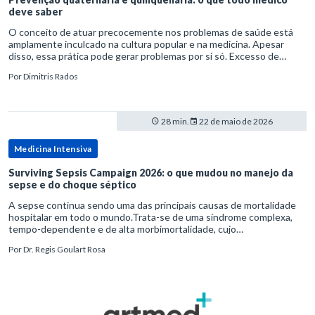
deve saber
O conceito de atuar precocemente nos problemas de saúde está
amplamente inculcado na cultura popular e na medicina. Apesar
disso, essa prática pode gerar problemas por si só. Excesso de
diagnósticos e de tratamentos podem advir de prevenção excessiva
Por
Dimitris Rados
28 min.
22 de maio de 2026
Medicina Intensiva
Surviving Sepsis Campaign 2026: o que mudou no manejo da
sepse e do choque séptico
A sepse continua sendo uma das principais causas de mortalidade
hospitalar em todo o mundo.Trata-se de uma síndrome complexa,
tempo-dependente e de alta morbimortalidade, cujo
reconhecimento precoce e manejo estruturado são determinantes
Por
Dr. Regis Goulart Rosa
para o desfe