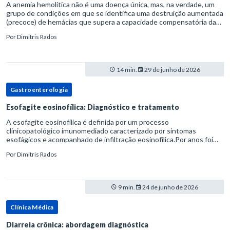
A anemia hemolítica não é uma doença única, mas, na verdade, um
grupo de condições em que se identifica uma destruição aumentada
(precoce) de hemácias que supera a capacidade compensatória da
medula óssea.Como a vida média normal da hemácia é de apro
Por
Dimitris Rados
14 min.
29 de junho de 2026
Gastroenterologia
Esofagite eosinofílica: Diagnóstico e tratamento
A esofagite eosinofílica é definida por um processo
clinicopatológico imunomediado caracterizado por sintomas
esofágicos e acompanhado de infiltração eosinofílica.Por anos foi
considerada uma manifestação dentro do espectro da doença do
Por
Dimitris Rados
refluxo gastr
9 min.
24 de junho de 2026
Clínica Médica
Diarreia crônica: abordagem diagnóstica