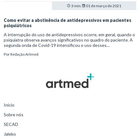
3 min.
01 de março de 2021
Como evitar a abstinência de antidepressivos em pacientes
psiquiátricos
A interrupção do uso de antidepressivos ocorre, em geral, quando o
psiquiatra observa avanços significativos no quadro do paciente. A
segunda onda de Covid-19 intensificou o uso desses
medicamentos, ainda que o acesso a eles e a assistência adequada
Por
Redação Artmed
ao tratamento venham sendo afetados pelo distanciamento social.
É nesse contexto que aumenta a preocupação com a abstinência de
antidepressivos.
Início
Sobre nós
SECAD
Jaleko