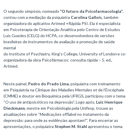
O segundo simpósio, nomeado
“O futuro da Psicofarmacologia”
,
contou com a mediação da psiquiatra
Carolina Gallois
, também
organizadora do aplicativo Artmed +Rápida PSI. Ela é especialista
em Psicoterapia de Orientação Analítica pelo Centro de Estudos
Luís Guedes (CELG) do HCPA, co-desenvolvedora de versões
brasileiras de instrumentos de avaliação e promoção de saúde
mental
do Institute of Psychiatry, King’s College, University of London e co-
organizadora da obra Psicofármacos: consulta rápida – 5. ed.,
Artmed.
Neste painel,
Pedro do Prado Lima
, psiquiatra com treinamento
em Psiquiatria na Clinique des Maladies Mentales et de l’Éncéphale
(CMME) e doutor em Bioquímica pela UFRGS, participou com o tema
“O uso de antipsicóticos na depressão”. Logo após,
Luiz Henrique
Dieckmann
, mestre em Psicobiologia pela Unifesp, trouxe as
atualizações sobre “Medicações offlabel no tratamento da
depressão: para onde as evidências apontam?”. Para encerrar as
apresentações, o psiquiatra
Stephen M. Stahl
apresentou o tema