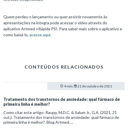
Quem perdeu o lançamento ou quer assistir novamente às
apresentações na íntegra pode acessar o vídeo através do
aplicativo Artmed +Rápida PSI. Para saber mais sobre o aplicativo e
como baixá-lo,
acesse aqui
.
CONTEÚDOS RELACIONADOS
4 min.
21 de outubro de 2021
Tratamento dos transtornos de ansiedade: qual fármaco de
primeira linha é melhor?
Como citar este artigo: Raupp, M.D.C. & Salum Jr., G.A. (2021, 21
out.). Tratamento dos transtornos de ansiedade: qual fármaco de
primeira linha é melhor?. Blog Artmed.
https://artmed.com.br/artigos/tratamento-dos-transtornos-de-