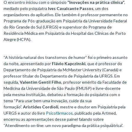
O encontro iniciou com o simpósio
“Inovações na prática clínica”
,
mediado pelo psiquiatra
Ives Cavalcante Passos
, um dos
organizadores do aplicativo. Ele também é professor permanente no
Programa de Pós-graduação em Psiquiatria da Universidade Federal
do Rio Grande do Sul (UFRGS) e supervisor do Programa de
Residência Médica em Psiquiatria do Hospital das Clínicas de Porto
Alegre (HCPA).
“A história natural dos transtornos de humor” foi o primeiro assunto
da noite, apresentado por
Flávio Kapczinski
, que é professor do
Departamento de Psiquiatria da McMaster University (Canadá) e
professor titular do Departamento de Psiquiatria da UFRGS. Em
seguida,
Valentim Gentil Filho
, professor emérito da Faculdade de
Medicina da Universidade de São Paulo (FMUSP) e livre-docente
pela mesma instituição, debateu a formação do psiquiatra com o
tema “Para usar bem uma inovação, cuide da sua
formação”.
Aristides Cordioli
, mestre e doutor em Psiquiatria pela
UFRGS e autor do livro
Psicofármacos
, publicado pela Artmed,
encerrou as apresentações desse painel falando sobre
“Atendimento on-line: um novo paradigma da prática psiquiátrica”.