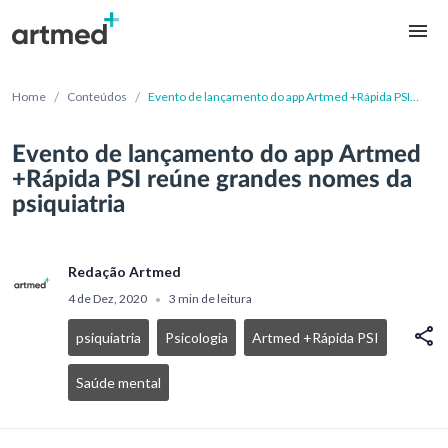
/
/
Home
Conteúdos
Evento de lançamento do app Artmed +Rápida PSI
reúne grandes nomes da psiquiatria
Evento de lançamento do app Artmed
+Rápida PSI reúne grandes nomes da
psiquiatria
Redação Artmed
4 de Dez, 2020
3 min de leitura
•
psiquiatria
Psicologia
Artmed +Rápida PSI
Saúde mental