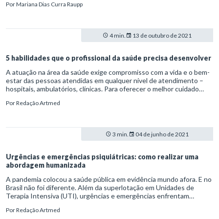
Por
Mariana Dias Curra Raupp
ansiedade-qual-farmaco-de-primeira-linha-e-melhor
4 min.
13 de outubro de 2021
5 habilidades que o profissional da saúde precisa desenvolver
A atuação na área da saúde exige compromisso com a vida e o bem-
estar das pessoas atendidas em qualquer nível de atendimento –
hospitais, ambulatórios, clínicas. Para oferecer o melhor cuidado
possível, os profissionais precisam de habilidades que vão além das
Por
Redação Artmed
técnicas e teorias aprendidas nos cursos de qualificação.
3 min.
04 de junho de 2021
Urgências e emergências psiquiátricas: como realizar uma
abordagem humanizada
A pandemia colocou a saúde pública em evidência mundo afora. E no
Brasil não foi diferente. Além da superlotação em Unidades de
Terapia Intensiva (UTI), urgências e emergências enfrentam
sobrecarga, inclusive para estabelecer a triagem de possíveis
Por
Redação Artmed
infectados. Problemas assim, vale ressaltar, somam-se às demandas