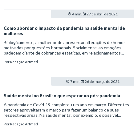
tradicionais das instituições.
4 min.
27 de abril de 2021
Como abordar o impacto da pandemia na saúde mental de
mulheres
Biologicamente, a mulher pode apresentar alterações de humor
motivadas por questões hormonais. Socialmente, as emoções
padecem diante de cobranças estéticas, em relacionamentos
afetivos ou mesmo pela desigualdade imposta pelo mercado de
Por
Redação Artmed
trabalho. Logo, é comum entre o público feminino haver sobrecarga
causada por agentes estressores – o que se intensificou em meio à
pandemia.
7 min.
26 de março de 2021
Saúde mental no Brasil: o que esperar no pós-pandemia
A pandemia de Covid-19 completou um ano em março. Diferentes
setores aproveitaram o marco para fazer um balanço de suas
respectivas áreas. Na saúde mental, por exemplo, é possível
perceber um aumento considerável nos casos de ansiedade,
Por
Redação Artmed
depressão e burnout – especialmente entre profissionais da linha
de frente.