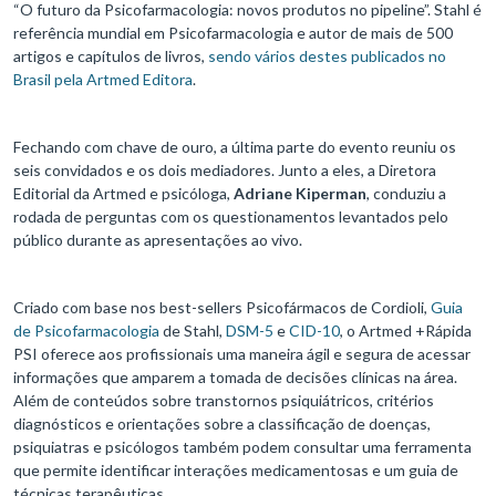
“O futuro da Psicofarmacologia: novos produtos no pipeline”. Stahl é
referência mundial em Psicofarmacologia e autor de mais de 500
artigos e capítulos de livros,
sendo vários destes publicados no
Brasil pela Artmed Editora
.
Fechando com chave de ouro, a última parte do evento reuniu os
seis convidados e os dois mediadores. Junto a eles, a Diretora
Editorial da Artmed e psicóloga,
Adriane Kiperman
, conduziu a
rodada de perguntas com os questionamentos levantados pelo
público durante as apresentações ao vivo.
Criado com base nos best-sellers Psicofármacos de Cordioli,
Guia
de Psicofarmacologia
de Stahl,
DSM-5
e
CID-10
, o Artmed +Rápida
PSI oferece aos profissionais uma maneira ágil e segura de acessar
informações que amparem a tomada de decisões clínicas na área.
Além de conteúdos sobre transtornos psiquiátricos, critérios
diagnósticos e orientações sobre a classificação de doenças,
psiquiatras e psicólogos também podem consultar uma ferramenta
que permite identificar interações medicamentosas e um guia de
técnicas terapêuticas.