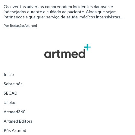
Os eventos adversos compreendem incidentes danosos e
indesejados durante o cuidado ao paciente. Ainda que sejam
intrínsecos a qualquer serviço de saúde, médicos intensivistas
precisam estar bem atentos: das 63.933 complicações registradas
Por
Redação Artmed
no Brasil entre junho de 2014 e 2016, 60% delas ocorreram nos
setores de Centro Cirúrgico, Unidade de Terapia Intensiva (UTI) e
Urgência/Emergência.
Início
Sobre nós
SECAD
Jaleko
Artmed360
Artmed Editora
Pós Artmed