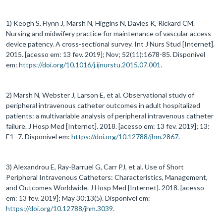
1) Keogh S, Flynn J, Marsh N, Higgins N, Davies K, Rickard CM.
Nursing and midwifery practice for maintenance of vascular access
device patency. A cross-sectional survey. Int J Nurs Stud [Internet].
2015. [acesso em: 13 fev. 2019]; Nov; 52(11):1678-85. Disponível
em:
https://doi.org/10.1016/j.ijnurstu.2015.07.001
.
2) Marsh N, Webster J, Larson E, et al. Observational study of
peripheral intravenous catheter outcomes in adult hospitalized
patients: a multivariable analysis of peripheral intravenous catheter
failure. J Hosp Med [Internet]. 2018. [acesso em: 13 fev. 2019]; 13:
E1–7. Disponível em:
https://doi.org/10.12788/jhm.2867
.
3) Alexandrou E, Ray-Barruel G, Carr PJ, et al. Use of Short
Peripheral Intravenous Catheters: Characteristics, Management,
and Outcomes Worldwide. J Hosp Med [Internet]. 2018. [acesso
em: 13 fev. 2019]; May 30;13(5). Disponível em:
https://doi.org/10.12788/jhm.3039
.