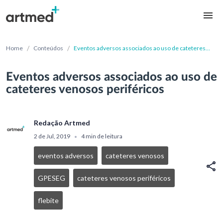
/
/
Home
Conteúdos
Eventos adversos associados ao uso de cateteres
venosos periféricos
Eventos adversos associados ao uso de
cateteres venosos periféricos
Redação Artmed
2 de Jul, 2019
4 min de leitura
•
eventos adversos
cateteres venosos
GPESEG
cateteres venosos periféricos
flebite