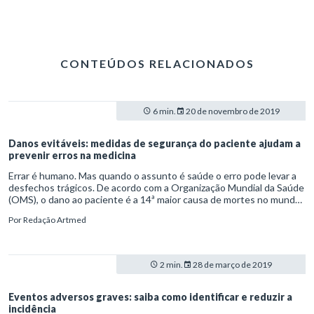
CONTEÚDOS RELACIONADOS
6 min.
20 de novembro de 2019
Danos evitáveis: medidas de segurança do paciente ajudam a
prevenir erros na medicina
Errar é humano. Mas quando o assunto é saúde o erro pode levar a
desfechos trágicos. De acordo com a Organização Mundial da Saúde
(OMS), o dano ao paciente é a 14ª maior causa de mortes no mundo
– resultado de 42,7 milhões de eventos adversos durante o
Por
Redação Artmed
atendimento hospitalar a cada ano. No entanto, cerca de 50% deles
são danos evitáveis.
2 min.
28 de março de 2019
Eventos adversos graves: saiba como identificar e reduzir a
incidência