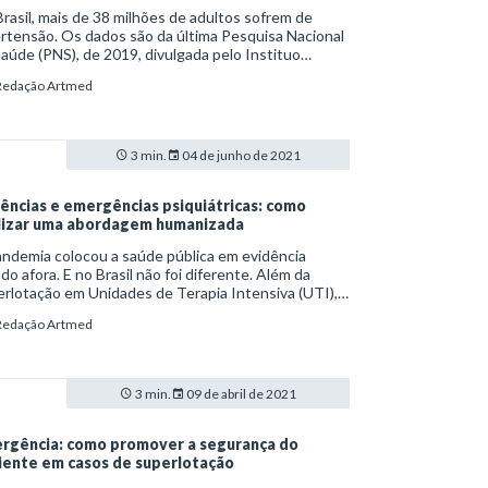
rasil, mais de 38 milhões de adultos sofrem de
rtensão. Os dados são da última Pesquisa Nacional
aúde (PNS), de 2019, divulgada pelo Instituo
ileiro de Geografia e Estatística (IBGE). O estudo e
Redação Artmed
la, ainda, um aumento preocupante de casos de
rtensão arterial sistêmica (HAS) de casos severos.
3 min.
04 de junho de 2021
ências e emergências psiquiátricas: como
lizar uma abordagem humanizada
ndemia colocou a saúde pública em evidência
o afora. E no Brasil não foi diferente. Além da
rlotação em Unidades de Terapia Intensiva (UTI),
ências e emergências enfrentam sobrecarga,
Redação Artmed
usive para estabelecer a triagem de possíveis
ctados. Problemas assim, vale ressaltar, somam-se
emandas tradicionais das instituições.
3 min.
09 de abril de 2021
rgência: como promover a segurança do
iente em casos de superlotação