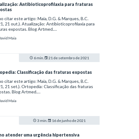
alização: Antibioticoprofilaxia para fraturas
ostas
 citar este artigo: Maia, D.G. & Marques, B.C.
1, 21 out.). Atualização: Antibioticoprofilaxia para
uras expostas. Blog Artmed.
s://artmed.com.br/artigos/atualizacao-
David Maia
bioticoprofilaxia-para-fraturas-expostas
6 min.
21 de setembro de 2021
opedia: Classificação das fraturas expostas
 citar este artigo: Maia, D.G. & Marques, B.C.
1, 21 set.). Ortopedia: Classificação das fraturas
ostas. Blog Artmed.
s://artmed.com.br/artigos/ortopedia-classificacao-
David Maia
-fraturas-expostas
3 min.
16 de junho de 2021
o atender uma urgência hipertensiva