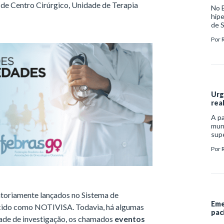
de Centro Cirúrgico, Unidade de Terapia
No B
hipe
de S
Bras
Por
reve
hipe
Urg
rea
A pa
mund
supe
urg
Por
incl
infe
às d
atoriamente lançados no Sistema de
Eme
hecido como NOTIVISA. Todavia, há algumas
pac
ade de investigação, os chamados
eventos