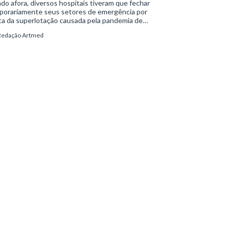
o afora, diversos hospitais tiveram que fechar
porariamente seus setores de emergência por
ta da superlotação causada pela pandemia de
d-19. Emergências lotadas, como se sabe,
Redação Artmed
vocam a redução do acesso ao pronto-atendimento
pactam negativamente a assistência ao paciente. O
lema atual, aliás, afeta tanto o serviço público
to o privado.