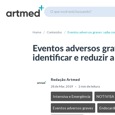
O que você está buscando?
/
/
Home
Conteúdos
Eventos adversos graves: saiba com
Eventos adversos gra
identificar e reduzir 
Redação Artmed
28 de Mar, 2019
2 min de leitura
•
Intensiva e Emergência
NOTIVISA
Eventos adversos graves
Endocardi