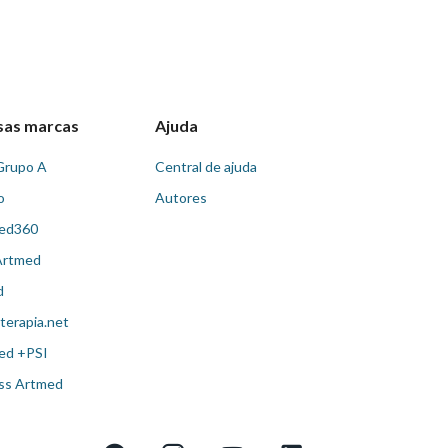
sas marcas
Ajuda
Grupo A
Central de ajuda
o
Autores
ed360
Artmed
d
terapia.net
ed +PSI
ss Artmed