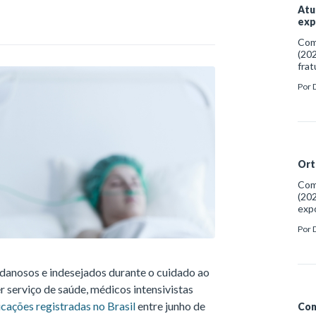
Atu
exp
Como
(202
frat
http
Por
anti
Ort
Como
(202
exp
http
Por
das
anosos e indesejados durante o cuidado ao
r serviço de saúde, médicos intensivistas
cações registradas no Brasil
entre junho de
Com