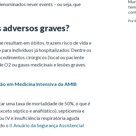
Mund
enominados never events – ou seja, que
tem
con
Covi
Por
pro
s adversos graves?
e im
prob
quan
ue resultam em óbitos, trazem risco de vida e
ara indivíduos já hospitalizados. Dentre os
rocedimentos cirúrgicos (local ou paciente
de O2 ou gases medicinais e lesões graves.
ação em Medicina Intensiva da AMIB
ar uma taxa de mortalidade de 50%, o que é
ceto séptico e anafilático), septicemia e
ou IV e insuficiência respiratória aguda
ndo o
II Anuário da Segurança Assistencial