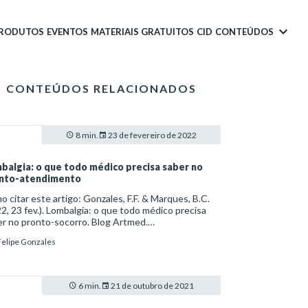
PRODUTOS
EVENTOS
MATERIAIS GRATUITOS
CID
CONTEÚDOS
CONTEÚDOS RELACIONADOS
8 min.
23 de fevereiro de 2022
balgia: o que todo médico precisa saber no
nto-atendimento
 citar este artigo: Gonzales, F.F. & Marques, B.C.
2, 23 fev.). Lombalgia: o que todo médico precisa
r no pronto-socorro. Blog Artmed.
s://artmed.com.br/artigos/lombalgia-o-que-todo-
Felipe Gonzales
ico-precisa-saber-no-pronto-atendimento
6 min.
21 de outubro de 2021