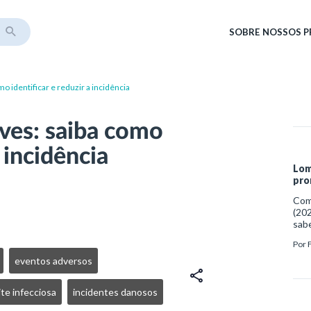
SOBRE
NOSSOS 
o identificar e reduzir a incidência
ves: saiba como
a incidência
Lom
pro
Como
(202
sabe
http
Por
med
eventos adversos
te infecciosa
incidentes danosos