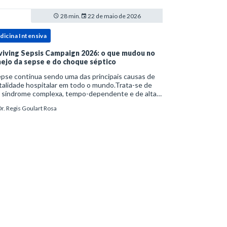
28 min.
22 de maio de 2026
dicina Intensiva
viving Sepsis Campaign 2026: o que mudou no
ejo da sepse e do choque séptico
pse continua sendo uma das principais causas de
alidade hospitalar em todo o mundo.Trata-se de
 síndrome complexa, tempo-dependente e de alta
bimortalidade, cujo reconhecimento precoce e
r. Regis Goulart Rosa
ejo estruturado são determinantes para o desfe