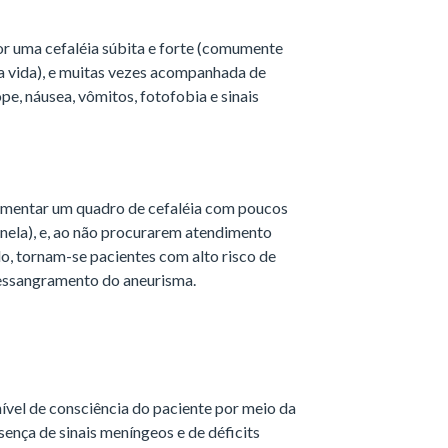
r uma cefaléia súbita e forte (comumente
na vida), e muitas vezes acompanhada de
e, náusea, vômitos, fotofobia e sinais
imentar um quadro de cefaléia com poucos
inela), e, ao não procurarem atendimento
, tornam-se pacientes com alto risco de
essangramento do aneurisma.
nível de consciência do paciente por meio da
ença de sinais meníngeos e de déficits