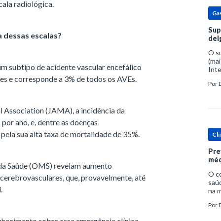
ala radiológica.
Ga
Sup
a dessas escalas?
del
O s
(mai
m subtipo de acidente vascular encefálico
Inte
popu
res e corresponde a 3% de todos os AVEs.
Por
espe
 Association (JAMA), a incidência da
or ano, e, dentre as doenças
pela sua alta taxa de mortalidade de 35%.
Clí
Pre
méd
 da Saúde (OMS) revelam aumento
O c
 cerebrovasculares, que, provavelmente, até
saúd
.
na m
prob
Por
tra
hecimento sobre essa emergência clínica.