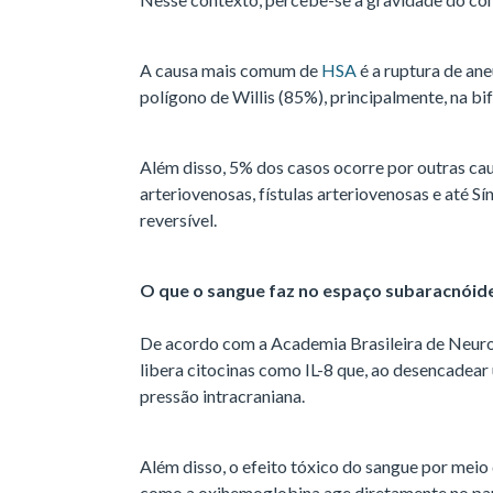
A causa mais comum de
HSA
é a ruptura de an
polígono de Willis (85%), principalmente, na bi
Além disso, 5% dos casos ocorre por outras c
arteriovenosas, fístulas arteriovenosas e até 
reversível.
O que o sangue faz no espaço subaracnóid
De acordo com a Academia Brasileira de Neuro
libera citocinas como IL-8 que, ao desencadear
pressão intracraniana.
Além disso, o efeito tóxico do sangue por mei
como a oxihemoglobina age diretamente no pa