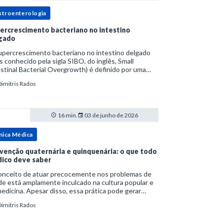
stroenterologia
ercrescimento bacteriano no intestino
gado
upercrescimento bacteriano no intestino delgado
s conhecido pela sigla SIBO, do inglês, Small
stinal Bacterial Overgrowth) é definido por uma
lação bacteriana excessiva. rata-se de uma forma
Dimitris Rados
cífica de disbiose do trato digestivo. P
16 min.
03 de junho de 2026
nica Médica
venção quaternária e quinquenária: o que todo
ico deve saber
onceito de atuar precocemente nos problemas de
e está amplamente inculcado na cultura popular e
edicina. Apesar disso, essa prática pode gerar
lemas por si só. Excesso de diagnósticos e de
Dimitris Rados
tamentos podem advir de prevenção excessiva