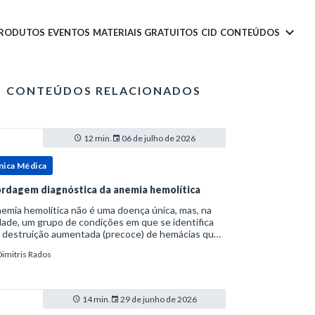
PRODUTOS
EVENTOS
MATERIAIS GRATUITOS
CID
CONTEÚDOS
CONTEÚDOS RELACIONADOS
12 min.
06 de julho de 2026
nica Médica
rdagem diagnóstica da anemia hemolítica
emia hemolítica não é uma doença única, mas, na
ade, um grupo de condições em que se identifica
 destruição aumentada (precoce) de hemácias que
era a capacidade compensatória da medula
Dimitris Rados
a.Como a vida média normal da hemácia é de apro
14 min.
29 de junho de 2026