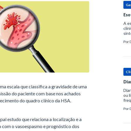
Ga
Eso
A es
clin
sint
eosi
Por
dent
Clí
Dia
ma escala que classifica a gravidade de uma
Diar
ssão do paciente com base nos achados
ou l
hecimento do quadro clínico da HSA.
freq
evac
Por
prát
pal estudo que relaciona a localização e a
o com o vasoespasmo e prognóstico dos