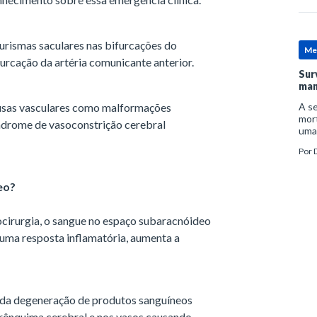
eurismas saculares nas bifurcações do
Me
furcação da artéria comunicante anterior.
Sur
man
ausas vasculares como malformações
A se
mort
Síndrome de vasoconstrição cerebral
uma
mor
Por
D
man
eo?
cirurgia, o sangue no espaço subaracnóideo
 uma resposta inflamatória, aumenta a
o da degeneração de produtos sanguíneos
rênquima cerebral e nos vasos causando