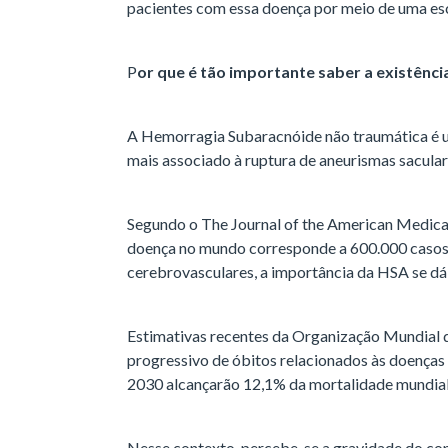
pacientes com essa doença por meio de uma esc
P
or que é tão importante saber a existênci
A Hemorragia Subaracnóide não traumática é u
mais associado à ruptura de aneurismas sacula
Segundo o The Journal of the American Medical
doença no mundo corresponde a 600.000 casos p
cerebrovasculares, a importância da HSA se dá 
Estimativas recentes da Organização Mundial
progressivo de óbitos relacionados às doenças
2030 alcançarão 12,1% da mortalidade mundial
Nesse contexto, percebe-se a gravidade do con