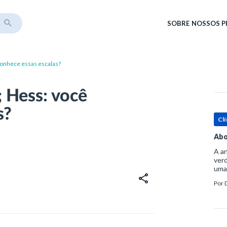
SOBRE
NOSSOS 
conhece essas escalas?
 Hess: você
s?
Clí
Abo
A an
verd
uma
sup
Por
ósse