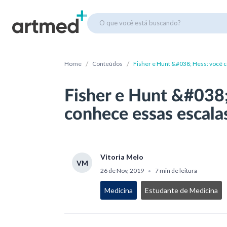
O que você está buscando?
/
/
Home
Conteúdos
Fisher e Hunt &#038; Hess: você 
Fisher e Hunt &#038;
conhece essas escala
Vitoria Melo
VM
26 de Nov, 2019
7 min de leitura
•
Medicina
Estudante de Medicina