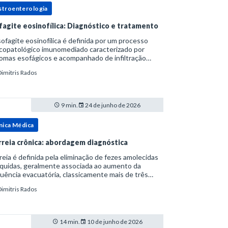
stroenterologia
fagite eosinofílica: Diagnóstico e tratamento
ofagite eosinofílica é definida por um processo
icopatológico imunomediado caracterizado por
omas esofágicos e acompanhado de infiltração
nofílica.Por anos foi considerada uma manifestação
Dimitris Rados
ro do espectro da doença do refluxo gastr
9 min.
24 de junho de 2026
nica Médica
rreia crônica: abordagem diagnóstica
reia é definida pela eliminação de fezes amolecidas
íquidas, geralmente associada ao aumento da
uência evacuatória, classicamente mais de três
uações ao dia, ou ao aumento do volume fecal.Na
Dimitris Rados
ica, a consistência das fezes costuma s
14 min.
10 de junho de 2026