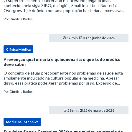
O supercrescimento bacteriano no intestino delgado (mais
conhecido pela sigla SIBO, do inglês, Small Intestinal Bacterial
Overgrowth) é definido por uma população bacteriana excessiva.
rata-se de uma forma específica de disbiose do trato digestivo. P
Por
Dimitris Rados
16 min.
03 de junho de 2026
Clínica Médica
Prevenção quaternária e quinquenária: o que todo médico
deve saber
O conceito de atuar precocemente nos problemas de saúde está
amplamente inculcado na cultura popular e na medicina. Apesar
disso, essa prática pode gerar problemas por si só. Excesso de
diagnósticos e de tratamentos podem advir de prevenção excessiva
Por
Dimitris Rados
28 min.
22 de maio de 2026
Medicina Intensiva
Surviving Sepsis Campaign 2026: o que mudou no manejo da