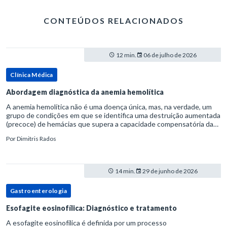
CONTEÚDOS RELACIONADOS
12 min.
06 de julho de 2026
Clínica Médica
Abordagem diagnóstica da anemia hemolítica
A anemia hemolítica não é uma doença única, mas, na verdade, um
grupo de condições em que se identifica uma destruição aumentada
(precoce) de hemácias que supera a capacidade compensatória da
medula óssea.Como a vida média normal da hemácia é de apro
Por
Dimitris Rados
14 min.
29 de junho de 2026
Gastroenterologia
Esofagite eosinofílica: Diagnóstico e tratamento
A esofagite eosinofílica é definida por um processo