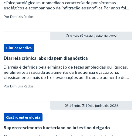
clinicopatológico imunomediado caracterizado por sintomas
esofágicos e acompanhado de infiltração eosinofílica.Por anos foi
considerada uma manifestação dentro do espectro da doença do
Por
Dimitris Rados
refluxo gastr
9 min.
24 de junho de 2026
Clínica Médica
Diarreia crônica: abordagem diagnóstica
Diarreia é definida pela eliminação de fezes amolecidas ou líquidas,
geralmente associada ao aumento da frequência evacuatória,
classicamente mais de três evacuações ao dia, ou ao aumento do
volume fecal.Na prática, a consistência das fezes costuma s
Por
Dimitris Rados
14 min.
10 de junho de 2026
Gastroenterologia
Supercrescimento bacteriano no intestino delgado