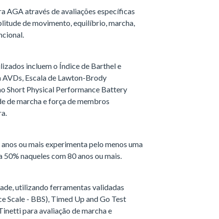
a AGA através de avaliações específicas
plitude de movimento, equilíbrio, marcha,
ncional.
izados incluem o Índice de Barthel e
a AVDs, Escala de Lawton-Brody
mo Short Physical Performance Battery
dade de marcha e força de membros
ra.
 anos ou mais experimenta pelo menos uma
a 50% naqueles com 80 anos ou mais.
dade, utilizando ferramentas validadas
ce Scale - BBS), Timed Up and Go Test
Tinetti para avaliação de marcha e