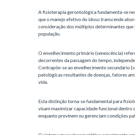
A fisioterapia gerontológica fundamenta-se n
que o manejo efetivo do idoso transcende abo
consideração dos múltiplos determinantes que
população.
O envelhecimento primário (senescência) refere
decorrentes da passagem do tempo, independen
Contrapõe-se ao envelhecimento secundário (se
patológicas resultantes de doenças, fatores amb
vida.
Esta distinção torna-se fundamental para fisio
visam maximizar capacidade funcional dentro da
enquanto previnem ou gerenciam condições pat
O sistema musculoesquelético experimenta sar