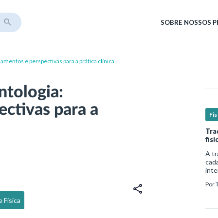
SOBRE
NOSSOS 
amentos e perspectivas para a prática clínica
ntologia:
ctivas para a
Fis
Tra
fis
A tr
cada
inte
comp
Por
de v
 Física