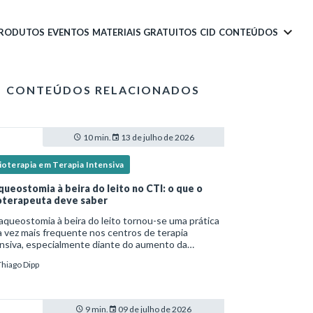
PRODUTOS
EVENTOS
MATERIAIS GRATUITOS
CID
CONTEÚDOS
CONTEÚDOS RELACIONADOS
10 min.
13 de julho de 2026
ioterapia em Terapia Intensiva
queostomia à beira do leito no CTI: o que o
ioterapeuta deve saber
aqueostomia à beira do leito tornou-se uma prática
 vez mais frequente nos centros de terapia
nsiva, especialmente diante do aumento da
lexidade dos pacientes críticos e da necessidade
Thiago Dipp
entilação mecânica prolongada.Nesse cenário,
9 min.
09 de julho de 2026