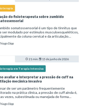
ioterapia
ação do fisioterapeuta sobre zumbido
atossensorial
mbido somatossensorial é um tipo de tinnitus que
e ser modulado por estímulos musculoesqueléticos,
cipalmente da coluna cervical e da articulação
oromandibular (ATM), e o fisioterapeuta atua
Thiago Dipp
tamente na avaliação e no tratamento des
21 min.
15 de junho de 2026
ioterapia em Terapia Intensiva
o avaliar e interpretar a pressão de cuff na
tilação mecânica invasiva
esar de ser um parâmetro frequentemente
torado na prática clínica, a pressão de cuff ainda é,
tas vezes, subestimada ou manejada de forma
equada, o que pode resultar tanto em
Thiago Dipp
oaspiração quanto em lesões traqueais
ificativas. Em