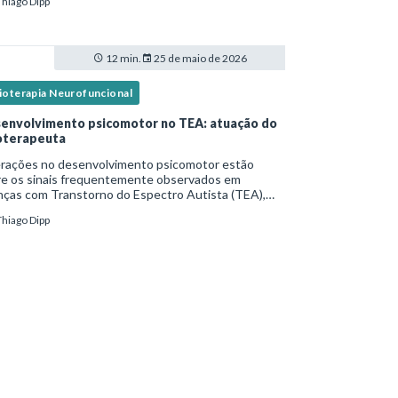
Thiago Dipp
idade frequente. Diante disso, surg
12 min.
25 de maio de 2026
sioterapia Neurofuncional
envolvimento psicomotor no TEA: atuação do
ioterapeuta
erações no desenvolvimento psicomotor estão
re os sinais frequentemente observados em
nças com Transtorno do Espectro Autista (TEA),
tas vezes antes mesmo do diagnóstico
Thiago Dipp
al.Diante disso, a atuação do fisioterapeuta vai
 da reabil