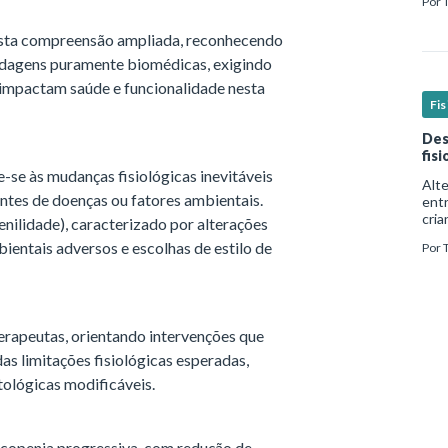
Por
real
esta compreensão ampliada, reconhecendo
rdagens puramente biomédicas, exigindo
 impactam saúde e funcionalidade nesta
Fi
Des
fis
-se às mudanças fisiológicas inevitáveis
Alt
tes de doenças ou fatores ambientais.
ent
cria
nilidade), caracterizado por alterações
mui
ientais adversos e escolhas de estilo de
Por
form
além
terapeutas, orientando intervenções que
s limitações fisiológicas esperadas,
ológicas modificáveis.
copenia progressiva, com redução de