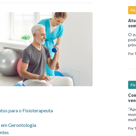
Fis
Atu
som
O zu
pod
prin
temp
Por
dire
Fis
Com
ven
“Ap
os para o Fisioterapeuta
moni
mui
ia em Gerontologia
inad
Por
micr
entes
sign