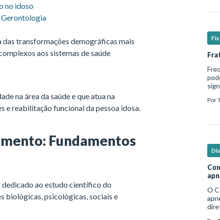
o no idoso
m Gerontologia
Fi
a das transformações demográficas mais
s complexos aos sistemas de saúde
Fra
Fre
pod
sign
hosp
dade na área da saúde e que atua na
Por
em b
 e reabilitação funcional da pessoa idosa.
cimento: Fundamentos
Di
Com
apn
r dedicado ao estudo científico do
O C
iológicas, psicológicas, sociais e
apne
dire
no e