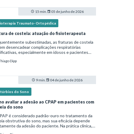
15 min.
05 de junho de 2026
sioterapia Traumato-Ortopédica
tura de costela: atuação do fisioterapeuta
quentemente subestimadas, as fraturas de costela
em desencadear complicações respiratórias
ificativas, especialmente em idosos e pacientes
italizados. Essa versão fica mais fluida para leitura
Thiago Dipp
logs e materiais científicos.Nesse cená
9 min.
04 de junho de 2026
stúrbios do Sono
o avaliar a adesão ao CPAP em pacientes com
eia do sono
PAP é considerado padrão-ouro no tratamento da
ia obstrutiva do sono, mas sua eficácia depende
tamente da adesão do paciente. Na prática clínica,
ntanto, o uso irregular ou inadequado ainda é uma