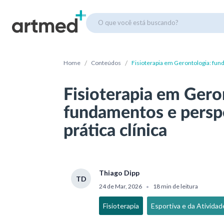
O que você está buscando?
/
/
Home
Conteúdos
Fisioterapia em Gerontologia: fund
Fisioterapia em Gero
fundamentos e perspe
prática clínica
Thiago Dipp
TD
24 de Mar, 2026
18 min de leitura
•
Fisioterapia
Esportiva e da Atividade