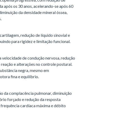
a após os 30 anos, acelerando-se após 60
diminuição da densidade mineral óssea,
.
artilagem, redução de líquido sinovial e
indo para rigidez e limitação funcional.
na velocidade de condução nervosa, redução
eação e alterações no controle postural.
substância negra, mesmo em
ora fina e equilíbrio.
ão da complacência pulmonar, diminuição
tório forçado e redução da resposta
a frequência cardíaca máxima e débito