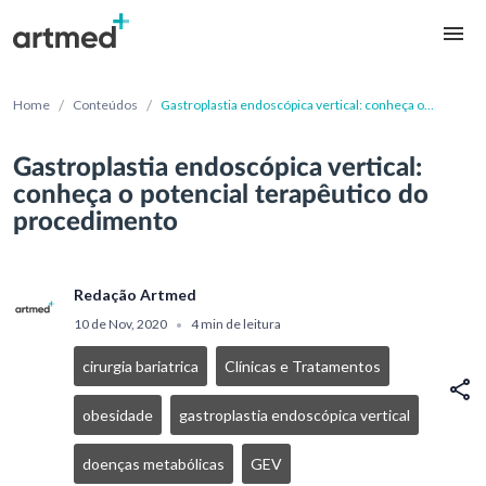
/
/
Home
Conteúdos
Gastroplastia endoscópica vertical: conheça o
potencial terapêutico do procedimento
Gastroplastia endoscópica vertical:
conheça o potencial terapêutico do
procedimento
Redação Artmed
10 de Nov, 2020
4 min de leitura
•
cirurgia bariatrica
Clínicas e Tratamentos
obesidade
gastroplastia endoscópica vertical
doenças metabólicas
GEV