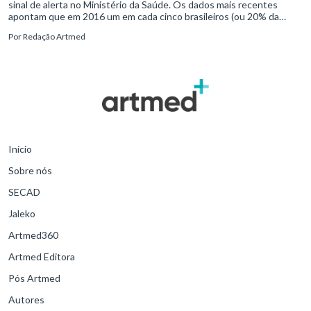
sinal de alerta no Ministério da Saúde. Os dados mais recentes
apontam que em 2016 um em cada cinco brasileiros (ou 20% da
população) era obeso – estágio em que a pessoa tem índice de
Por
Redação Artmed
massa acima de 30 kg/m2. Nessa conjuntura, a cirurgia bariátrica
desponta como alternativa a quem precisa reduzir o acúmulo
excessivo de gordura corporal.
Início
Sobre nós
SECAD
Jaleko
Artmed360
Artmed Editora
Pós Artmed
Autores