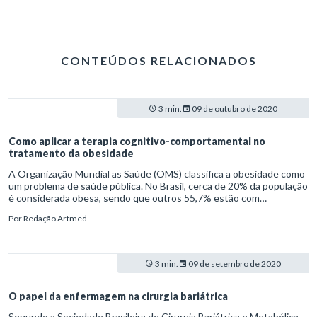
CONTEÚDOS RELACIONADOS
3 min.
09 de outubro de 2020
Como aplicar a terapia cognitivo-comportamental no
tratamento da obesidade
A Organização Mundial as Saúde (OMS) classifica a obesidade como
um problema de saúde pública. No Brasil, cerca de 20% da população
é considerada obesa, sendo que outros 55,7% estão com
sobrepeso. Os dados são da Pesquisa de Vigilância de Fatores de
Por
Redação Artmed
Risco e Proteção para Doenças Crônicas por Inquérito Telefônico
(Vigitel), referente a 2018.
3 min.
09 de setembro de 2020
O papel da enfermagem na cirurgia bariátrica
Segundo a Sociedade Brasileira de Cirurgia Bariátrica e Metabólica