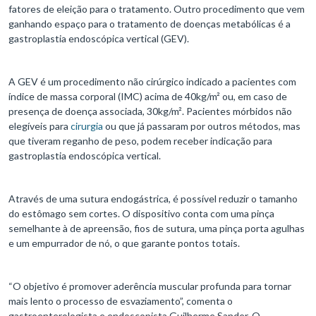
fatores de eleição para o tratamento. Outro procedimento que vem
ganhando espaço para o tratamento de doenças metabólicas é a
gastroplastia endoscópica vertical (GEV).
A GEV é um procedimento não cirúrgico indicado a pacientes com
índice de massa corporal (IMC) acima de 40kg/m² ou, em caso de
presença de doença associada, 30kg/m². Pacientes mórbidos não
elegíveis para
cirurgia
ou que já passaram por outros métodos, mas
que tiveram reganho de peso, podem receber indicação para
gastroplastia endoscópica vertical.
Através de uma sutura endogástrica, é possível reduzir o tamanho
do estômago sem cortes. O dispositivo conta com uma pinça
semelhante à de apreensão, fios de sutura, uma pinça porta agulhas
e um empurrador de nó, o que garante pontos totais.
“O objetivo é promover aderência muscular profunda para tornar
mais lento o processo de esvaziamento”, comenta o
gastroenterologista e endoscopista Guilherme Sander. O