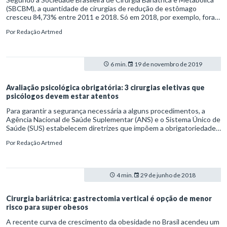
(SBCBM), a quantidade de cirurgias de redução de estômago
cresceu 84,73% entre 2011 e 2018. Só em 2018, por exemplo, foram
realizadas 63.969 cirurgias bariátricas – sendo 49.521 por planos de
Por
Redação Artmed
saúde, 11.402 pelo Sistema Único de Saúde (SUS) e 3.046
particulares. Números assim acendem um alerta para os cuidados
com esse tipo de procedimento, que vão além da ação dos médicos
cirurgiões.
6 min.
19 de novembro de 2019
Avaliação psicológica obrigatória: 3 cirurgias eletivas que
psicólogos devem estar atentos
Para garantir a segurança necessária a alguns procedimentos, a
Agência Nacional de Saúde Suplementar (ANS) e o Sistema Único de
Saúde (SUS) estabelecem diretrizes que impõem a obrigatoriedade
de avaliação psicológica para cirurgias.
Por
Redação Artmed
4 min.
29 de junho de 2018
Cirurgia bariátrica: gastrectomia vertical é opção de menor
risco para super obesos
A recente curva de crescimento da obesidade no Brasil acendeu um