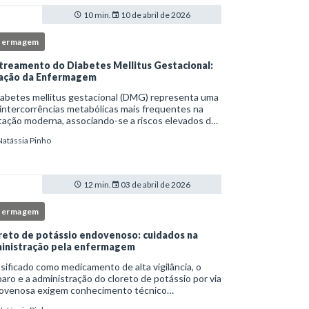
10 min.
10 de abril de 2026
fermagem
treamento do Diabetes Mellitus Gestacional:
ação da Enfermagem
iabetes mellitus gestacional (DMG) representa uma
intercorrências metabólicas mais frequentes na
ação moderna, associando-se a riscos elevados de
licações para a mãe e o feto quando não
Natássia Pinho
tificado precocemente.Neste cenário, o enferm
12 min.
03 de abril de 2026
fermagem
reto de potássio endovenoso: cuidados na
inistração pela enfermagem
sificado como medicamento de alta vigilância, o
aro e a administração do cloreto de potássio por via
ovenosa exigem conhecimento técnico
fundado, atenção rigorosa aos protocolos