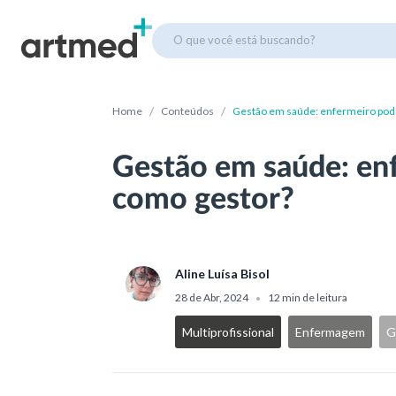
O que você está buscando?
/
/
Home
Conteúdos
Gestão em saúde: enfermeiro pod
Gestão em saúde: en
como gestor?
Aline Luísa Bisol
28 de Abr, 2024
12 min de leitura
•
Multiprofissional
Enfermagem
G