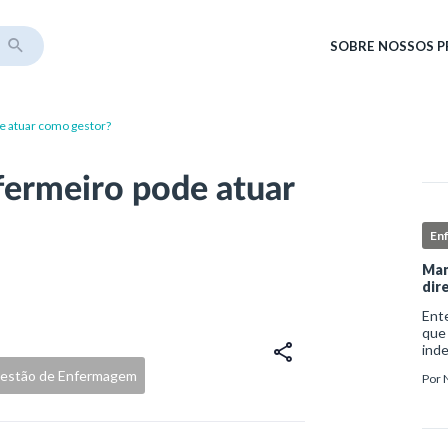
SOBRE
NOSSOS 
e atuar como gestor?
fermeiro pode atuar
En
Man
dir
Ent
que
ind
sofr
estão de Enfermagem
Por
do i