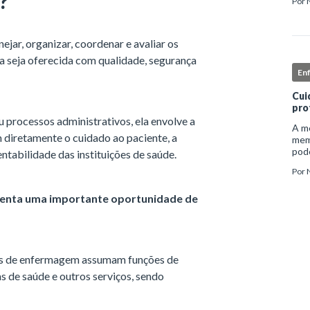
?
Por
inst
enf
ejar, organizar, coordenar e avaliar os
ia seja oferecida com qualidade, segurança
En
Cui
pro
u processos administrativos, ela envolve a
A me
diretamente o cuidado ao paciente, a
mem
pode
entabilidade das instituições de saúde.
e ap
Por
auto
senta uma importante oportunidade de
ais de enfermagem assumam funções de
as de saúde e outros serviços, sendo