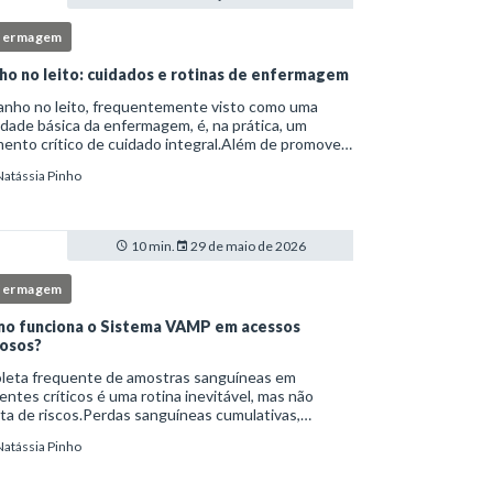
fermagem
ho no leito: cuidados e rotinas de enfermagem
anho no leito, frequentemente visto como uma
idade básica da enfermagem, é, na prática, um
nto crítico de cuidado integral.Além de promover
ene, essa intervenção permite avaliação clínica
Natássia Pinho
lhada, prevenção de complicações e fortalec
10 min.
29 de maio de 2026
fermagem
o funciona o Sistema VAMP em acessos
osos?
oleta frequente de amostras sanguíneas em
entes críticos é uma rotina inevitável, mas não
ta de riscos.Perdas sanguíneas cumulativas,
cções relacionadas ao cateter, dor repetida,
Natássia Pinho
essidade de múltiplas punções e manipulação
essiva