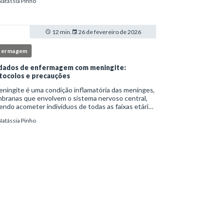
Natássia Pinho
itucionais e atuação criteriosa da equipe de
ermag
12 min.
26 de fevereiro de 2026
fermagem
dados de enfermagem com meningite:
tocolos e precauções
ningite é uma condição inflamatória das meninges,
branas que envolvem o sistema nervoso central,
ndo acometer indivíduos de todas as faixas etárias
resentar evolução clínica variável, desde quadros
Natássia Pinho
limitados até situações de extrem