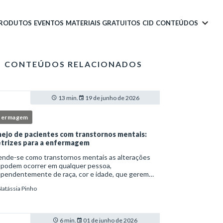
PRODUTOS
EVENTOS
MATERIAIS GRATUITOS
CID
CONTEÚDOS
CONTEÚDOS RELACIONADOS
13 min.
19 de junho de 2026
fermagem
ejo de pacientes com transtornos mentais:
etrizes para a enfermagem
ende-se como transtornos mentais as alterações
 podem ocorrer em qualquer pessoa,
ependentemente de raça, cor e idade, que gerem
imento e comprometem a vida social, física e laboral
Natássia Pinho
ndivíduo.Por isso, os transtornos psiquiátricos rep
6 min.
01 de junho de 2026