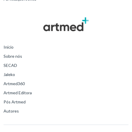
transtorno do des
Início
Sobre nós
SECAD
Jaleko
Artmed360
Artmed Editora
Pós Artmed
Autores