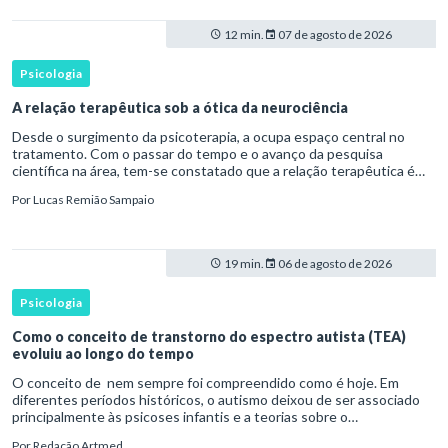
12 min.
07 de agosto de 2026
Psicologia
A relação terapêutica sob a ótica da neurociência
Desde o surgimento da psicoterapia, a ocupa espaço central no
tratamento. Com o passar do tempo e o avanço da pesquisa
científica na área, tem-se constatado que a relação terapêutica é
um dos principais mecanismos associados à mudança, sendo consist
Por
Lucas Remião Sampaio
19 min.
06 de agosto de 2026
Psicologia
Como o conceito de transtorno do espectro autista (TEA)
evoluiu ao longo do tempo
O conceito de nem sempre foi compreendido como é hoje. Em
diferentes períodos históricos, o autismo deixou de ser associado
principalmente às psicoses infantis e a teorias sobre o
desenvolvimento humano para ser reconhecido como um
Por
Redação Artmed