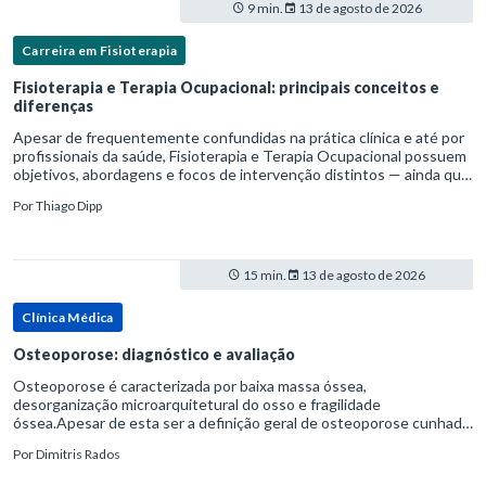
9 min.
13 de agosto de 2026
Carreira em Fisioterapia
Fisioterapia e Terapia Ocupacional: principais conceitos e
diferenças
Apesar de frequentemente confundidas na prática clínica e até por
profissionais da saúde, Fisioterapia e Terapia Ocupacional possuem
objetivos, abordagens e focos de intervenção distintos — ainda que
complementares. Entender essas diferenças é essenc
Por
Thiago Dipp
15 min.
13 de agosto de 2026
Clínica Médica
Osteoporose: diagnóstico e avaliação
Osteoporose é caracterizada por baixa massa óssea,
desorganização microarquitetural do osso e fragilidade
óssea.Apesar de esta ser a definição geral de osteoporose cunhada
pela Organização Mundial da Saúde, ela tem um enfoque
Por
Dimitris Rados
patofisiológico, e não c