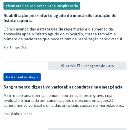
Fisioterapia Cardiovascular e Respiratória
Reabilitação pós-infarto agudo do miocárdio: atuação do
fisioterapeuta
Com o avanço das estratégias de reperfusão e o aumento da
sobrevida após o infarto agudo do miocárdio, cresce também o
número de pacientes que necessitam de reabilitação cardiovascular
estruturada.Nesse contexto, o fisioterapeuta assume um papel estr
Por
Thiago Dipp
14 min.
13 de agosto de 2026
Gastroenterologia
Sangramento digestivo variceal: as condutas na emergência
A cirrose é uma doença comum e potencialmente grave, cuja
evolução é marcada por complicações e descompensações.O
sangramento variceal é uma das principais causas de morbidade e
mortalidade para pessoas com cirrose.Ele é causado pela
Por
Dimitris Rados
hipertensão port