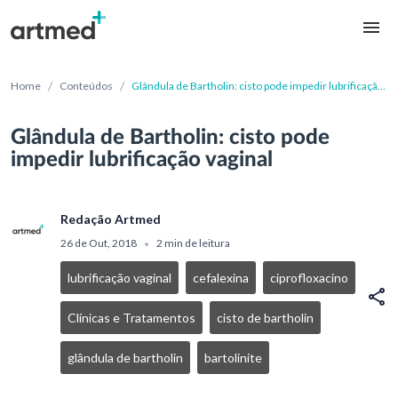
/
/
Home
Conteúdos
Glândula de Bartholin: cisto pode impedir lubrificação
vaginal
Glândula de Bartholin: cisto pode
impedir lubrificação vaginal
Redação Artmed
26 de Out, 2018
2 min de leitura
•
lubrificação vaginal
cefalexina
ciprofloxacino
Clínicas e Tratamentos
cisto de bartholin
glândula de bartholin
bartolinite