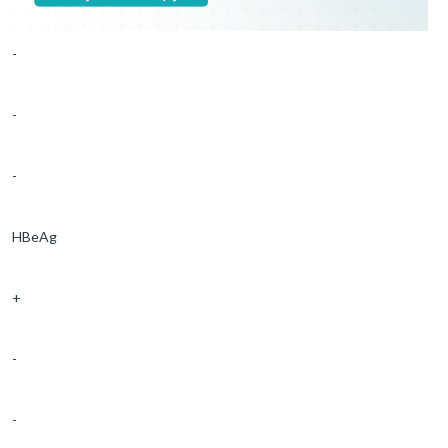
-
-
-
HBeAg
+
-
-