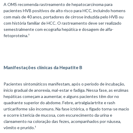
A OMS recomenda rastreamento de hepatocarcinoma para
pacientes HVB positivos de alto risco para HCC, incluindo homens
com mais de 40 anos, portadores de cirrose induzida pelo HVB ou
com história familiar de HCC. O rastreamento deve ser realizado
semestralmente com ecografia hepática e dosagem de alfa-
fetoproteína.¹
Manifestações clínicas da Hepatite B
Pacientes sintomáticos manifestam, após o período de incubação,
início gradual de anorexia, mal-estar e fadiga. Nessa fase, as enzimas
hepáticas começam a aumentar, e alguns pacientes têm dor no
quadrante superior do abdome. Febre, artralgia/artrite e rash
urticariforme são incomuns. Na fase ictérica, o fígado torna-se macio
e ocorre icterícia de mucosa, com escurecimento da urina e
clareamento na coloração das fezes, acompanhados por náusea,
vômito e prurido.¹