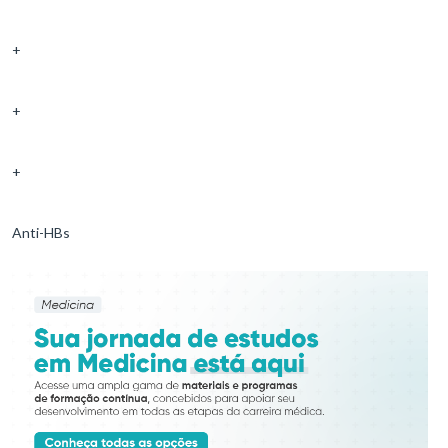
+
+
+
Anti-HBs