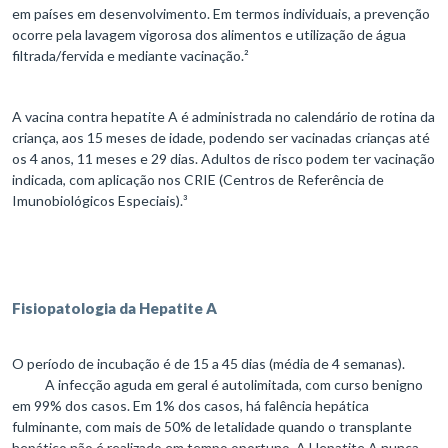
em países em desenvolvimento. Em termos individuais, a prevenção
ocorre pela lavagem vigorosa dos alimentos e utilização de água
filtrada/fervida e mediante vacinação.²
A vacina contra hepatite A é administrada no calendário de rotina da
criança, aos 15 meses de idade, podendo ser vacinadas crianças até
os 4 anos, 11 meses e 29 dias. Adultos de risco podem ter vacinação
indicada, com aplicação nos CRIE (Centros de Referência de
Imunobiológicos Especiais).³
Fisiopatologia da Hepatite A
O período de incubação é de 15 a 45 dias (média de 4 semanas).
A infecção aguda em geral é autolimitada, com curso benigno
em 99% dos casos. Em 1% dos casos, há falência hepática
fulminante, com mais de 50% de letalidade quando o transplante
hepático não é realizado em tempo oportuno. A Hepatite A nunca