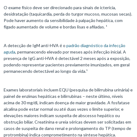
O exame físico deve ser direcionado para sinais de icterícia,
desidratação (taquicardia, perda do turgor mucoso, mucosas secas).
Pode haver aumento da sensibilidade à palpação hepática, com
fígado aumentado de volume e bordas lisas e afiladas. ¹
A detecção de IgM anti-HVA é o
padrão diagnóstico da infecção
aguda
, permanecendo elevado por meses após infecção inicial. A
presença de IgG anti-HVA é detectável 2 meses após a exposição,
podendo representar pacientes previamente imunizados, em geral
permanecendo detectável ao longo da vida.¹
Exames laboratoriais incluem EQU (pesquisa de bilirrubina urinária) e
painel de enzimas hepáticas e bilirrubinas – neste último, níveis
acima de 30 mg/dL indicam doença de maior gravidade. A fosfatase
alcalina pode estar normal ou até duas vezes o limite superior, e
elevações maiores indicam suspeita de abscesso hepático ou
obstrução biliar. Creatinina e ureia séricas devem ser solicitadas em
casos de suspeita de dano renal e prolongamento do TP (tempo de
protrombina) indica comprometimento na síntese hepática.