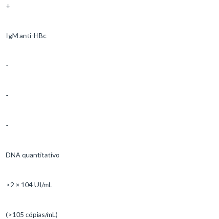
+
IgM anti-HBc
-
-
-
DNA quantitativo
>2 × 104 UI/mL
(>105 cópias/mL)