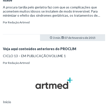
idade
A procura tardia pelo geriatra faz com que as complicações que
acometem muitos idosos se instalem de modo irreversível. Para
minimizar o efeito das síndromes geriátricas, os tratamentos de
intervenção devem ser iniciados antes dos 60 anos. Alguns
Por
Redação Artmed
especialistas recomendam, inclusive, que se inicie a atenção clínica
bem antes, quando o paciente chega à casa dos 40 anos. Mas, na
prática, não é tão simples atender a essa demanda.
3 min.
07 de fevereiro de 2015
Veja aqui conteúdos anteriores do PROCLIM
CICLO 13 – EM PUBLICAÇÃOVOLUME 1
Por
Redação Artmed
Início