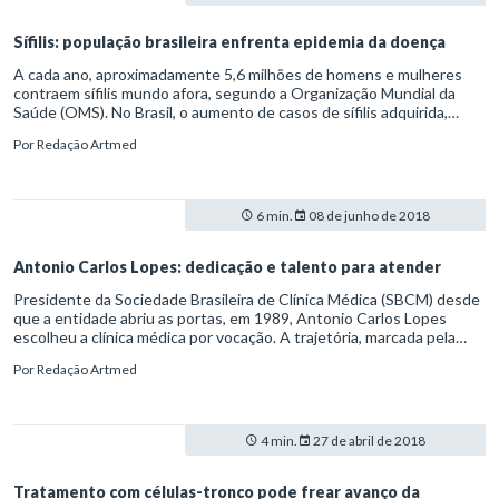
Sífilis: população brasileira enfrenta epidemia da doença
A cada ano, aproximadamente 5,6 milhões de homens e mulheres
contraem sífilis mundo afora, segundo a Organização Mundial da
Saúde (OMS). No Brasil, o aumento de casos de sífilis adquirida,
congênita e entre gestantes aumentou exponencialmente entre
Por
Redação Artmed
2010 e 2016.
6 min.
08 de junho de 2018
Antonio Carlos Lopes: dedicação e talento para atender
Presidente da Sociedade Brasileira de Clínica Médica (SBCM) desde
que a entidade abriu as portas, em 1989, Antonio Carlos Lopes
escolheu a clínica médica por vocação. A trajetória, marcada pela
dedicação ao trabalho que exerce com paixão, rendeu a ele a
Por
Redação Artmed
consagração como “um dos melhores médicos de São Paulo”,
segundo pesquisa do Instituto DataFolha. O levantamento contou
com votos dos próprios profissionais do mercado, que elegeram
Lopes o melhor profissional da categoria Clínica Médica.
4 min.
27 de abril de 2018
Tratamento com células-tronco pode frear avanço da