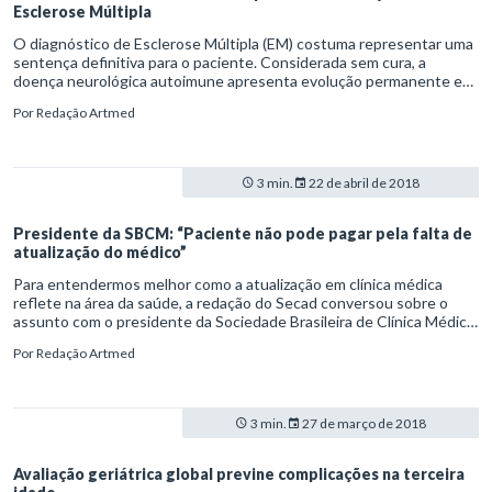
Esclerose Múltipla
O diagnóstico de Esclerose Múltipla (EM) costuma representar uma
sentença definitiva para o paciente. Considerada sem cura, a
doença neurológica autoimune apresenta evolução permanente e
exige o tratamento medicamentoso por toda a vida. Mas isso pode
Por
Redação Artmed
mudar em breve. Um estudo realizado pela Universidade
Northwestern, de Chicago, nos Estados Unidos, encontrou indícios
consistentes de que a aplicação de células-tronco seria capaz de
estancar a debilidade provocada pelo avanço da enfermidade.
3 min.
22 de abril de 2018
Presidente da SBCM: “Paciente não pode pagar pela falta de
atualização do médico”
Para entendermos melhor como a atualização em clínica médica
reflete na área da saúde, a redação do Secad conversou sobre o
assunto com o presidente da Sociedade Brasileira de Clínica Médica
(SBCM), Dr. Antonio Carlos Lopes. Veja o que o profissional declara
Por
Redação Artmed
como imprescindível para o aprimoramento constante de clínicos.
3 min.
27 de março de 2018
Avaliação geriátrica global previne complicações na terceira