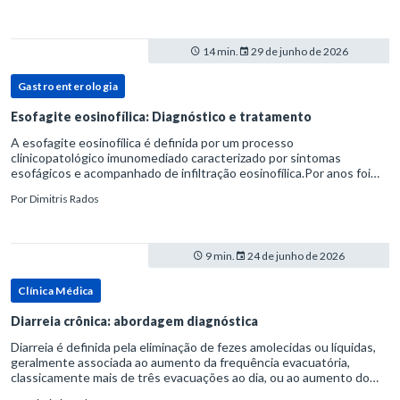
14 min.
29 de junho de 2026
Gastroenterologia
Esofagite eosinofílica: Diagnóstico e tratamento
A esofagite eosinofílica é definida por um processo
clinicopatológico imunomediado caracterizado por sintomas
esofágicos e acompanhado de infiltração eosinofílica.Por anos foi
considerada uma manifestação dentro do espectro da doença do
Por
Dimitris Rados
refluxo gastr
9 min.
24 de junho de 2026
Clínica Médica
Diarreia crônica: abordagem diagnóstica
Diarreia é definida pela eliminação de fezes amolecidas ou líquidas,
geralmente associada ao aumento da frequência evacuatória,
classicamente mais de três evacuações ao dia, ou ao aumento do
volume fecal.Na prática, a consistência das fezes costuma s