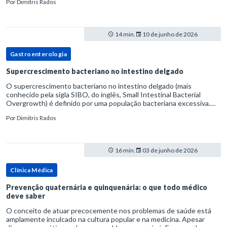
Por
Dimitris Rados
14 min.
10 de junho de 2026
Gastroenterologia
Supercrescimento bacteriano no intestino delgado
O supercrescimento bacteriano no intestino delgado (mais
conhecido pela sigla SIBO, do inglês, Small Intestinal Bacterial
Overgrowth) é definido por uma população bacteriana excessiva.
rata-se de uma forma específica de disbiose do trato digestivo. P
Por
Dimitris Rados
16 min.
03 de junho de 2026
Clínica Médica
Prevenção quaternária e quinquenária: o que todo médico
deve saber
O conceito de atuar precocemente nos problemas de saúde está
amplamente inculcado na cultura popular e na medicina. Apesar