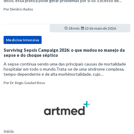
disso, essa prática pode gerar problemas por si só. Excesso de
diagnósticos e de tratamentos podem advir de prevenção excessiva
Por
Dimitris Rados
28 min.
22 de maio de 2026
Medicina Intensiva
Surviving Sepsis Campaign 2026: o que mudou no manejo da
sepse e do choque séptico
A sepse continua sendo uma das principais causas de mortalidade
hospitalar em todo o mundo.Trata-se de uma síndrome complexa,
tempo-dependente e de alta morbimortalidade, cujo
reconhecimento precoce e manejo estruturado são determinantes
Por
Dr. Regis Goulart Rosa
para o desfe
Início