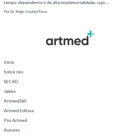
tempo-dependente e de alta morbimortalidade, cujo
reconhecimento precoce e manejo estruturado são determinantes
Por
Dr. Regis Goulart Rosa
para o desfe
Início
Sobre nós
SECAD
Jaleko
Artmed360
Artmed Editora
Pós Artmed
Autores