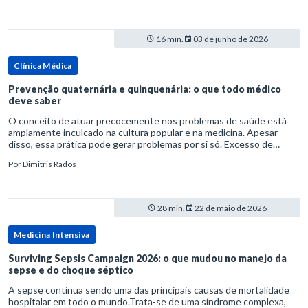
16 min.
03 de junho de 2026
Clínica Médica
Prevenção quaternária e quinquenária: o que todo médico
deve saber
O conceito de atuar precocemente nos problemas de saúde está
amplamente inculcado na cultura popular e na medicina. Apesar
disso, essa prática pode gerar problemas por si só. Excesso de
diagnósticos e de tratamentos podem advir de prevenção excessiva
Por
Dimitris Rados
28 min.
22 de maio de 2026
Medicina Intensiva
Surviving Sepsis Campaign 2026: o que mudou no manejo da
sepse e do choque séptico
A sepse continua sendo uma das principais causas de mortalidade
hospitalar em todo o mundo.Trata-se de uma síndrome complexa,