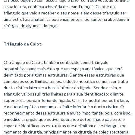
O nosso objetivo com esse artigo é fazer com que você, ao terminar
a sua leitura, conheça a história de Jean-François Calot e do
triângulo que veio a receber o seu nome, além desse triangulo ser
uma estrutura anatômica extremamente importante na abordagem
cirúrgica de algumas doenças.
Triângulo de Calot:
O triângulo de Calot, também conhecido como triângulo
hepatobiliar, nada mais é do que um espaço anatômico, que será
delimitado por algumas estruturas. Dentre essas estruturas que
compõe os seus limites, temos: o ducto hepático comum central, o
ducto cístico lateral e a borda inferior do fígado. Sendo assim, o
triangulo vai possuir três limites para a sua identificação: o limite
superior é a borda inferior do fígado. O limite medial, por outro lado,
é o ducto hepático comum, e o limite inferior é o ducto cístico. O
reconhecimento dessa estrutura é muito importante, pois, com isso,
o médico cirurgião que estiver operando determinado paciente é
capaz de identificar as estruturas que delimitam esse triangulo no
momento da cirurgia, principalmente na cirurgia de colecistectomia