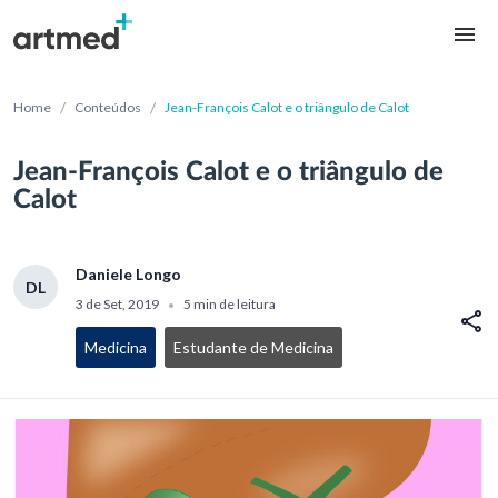
/
/
Home
Conteúdos
Jean-François Calot e o triângulo de Calot
Jean-François Calot e o triângulo de
Calot
Daniele Longo
DL
3 de Set, 2019
5 min de leitura
•
Medicina
Estudante de Medicina