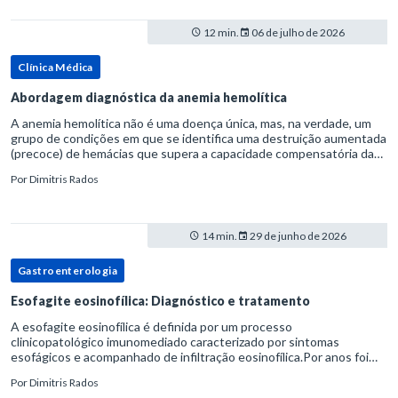
12 min.
06 de julho de 2026
Clínica Médica
Abordagem diagnóstica da anemia hemolítica
A anemia hemolítica não é uma doença única, mas, na verdade, um
grupo de condições em que se identifica uma destruição aumentada
(precoce) de hemácias que supera a capacidade compensatória da
medula óssea.Como a vida média normal da hemácia é de apro
Por
Dimitris Rados
14 min.
29 de junho de 2026
Gastroenterologia
Esofagite eosinofílica: Diagnóstico e tratamento
A esofagite eosinofílica é definida por um processo
clinicopatológico imunomediado caracterizado por sintomas
esofágicos e acompanhado de infiltração eosinofílica.Por anos foi
considerada uma manifestação dentro do espectro da doença do
Por
Dimitris Rados
refluxo gastr