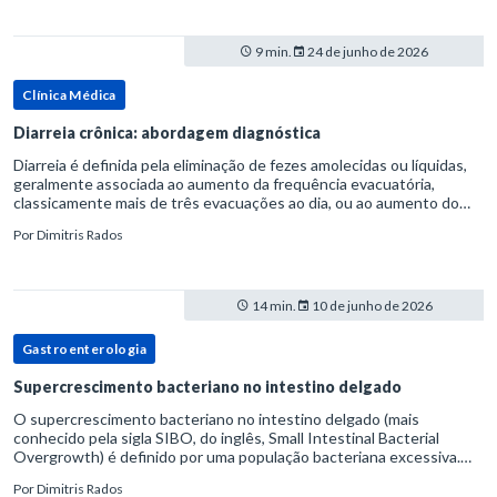
9 min.
24 de junho de 2026
Clínica Médica
Diarreia crônica: abordagem diagnóstica
Diarreia é definida pela eliminação de fezes amolecidas ou líquidas,
geralmente associada ao aumento da frequência evacuatória,
classicamente mais de três evacuações ao dia, ou ao aumento do
volume fecal.Na prática, a consistência das fezes costuma s
Por
Dimitris Rados
14 min.
10 de junho de 2026
Gastroenterologia
Supercrescimento bacteriano no intestino delgado
O supercrescimento bacteriano no intestino delgado (mais
conhecido pela sigla SIBO, do inglês, Small Intestinal Bacterial
Overgrowth) é definido por uma população bacteriana excessiva.
rata-se de uma forma específica de disbiose do trato digestivo. P
Por
Dimitris Rados