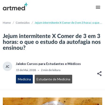
/
/
Home
Conteúdos
Jejum intermitente X Comer de 3 em 3 horas: o que o
estudo da autofagia nos ensinou?
Jejum intermitente X Comer de 3 em 3
horas: o que o estudo da autofagia nos
ensinou?
Jaleko Cursos para Estudantes e Médicos
JC
15 de Mai, 2018
2 min de leitura
•
Medicina
Estudante de Medicina