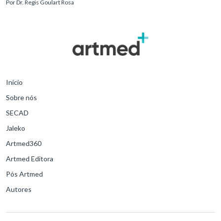
Por
Dr. Regis Goulart Rosa
para o desfe
Início
Sobre nós
SECAD
Jaleko
Artmed360
Artmed Editora
Pós Artmed
Autores