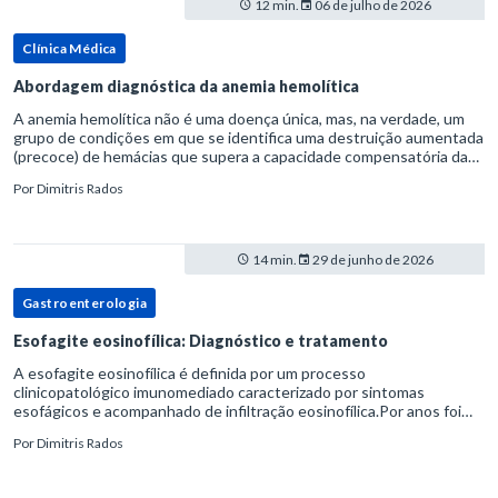
12 min.
06 de julho de 2026
Clínica Médica
Abordagem diagnóstica da anemia hemolítica
A anemia hemolítica não é uma doença única, mas, na verdade, um
grupo de condições em que se identifica uma destruição aumentada
(precoce) de hemácias que supera a capacidade compensatória da
medula óssea.Como a vida média normal da hemácia é de apro
Por
Dimitris Rados
14 min.
29 de junho de 2026
Gastroenterologia
Esofagite eosinofílica: Diagnóstico e tratamento
A esofagite eosinofílica é definida por um processo
clinicopatológico imunomediado caracterizado por sintomas
esofágicos e acompanhado de infiltração eosinofílica.Por anos foi
considerada uma manifestação dentro do espectro da doença do
Por
Dimitris Rados
refluxo gastr