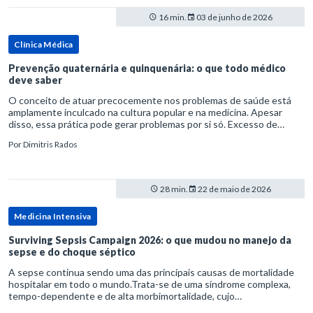
16 min.
03 de junho de 2026
Clínica Médica
Prevenção quaternária e quinquenária: o que todo médico
deve saber
O conceito de atuar precocemente nos problemas de saúde está
amplamente inculcado na cultura popular e na medicina. Apesar
disso, essa prática pode gerar problemas por si só. Excesso de
diagnósticos e de tratamentos podem advir de prevenção excessiva
Por
Dimitris Rados
28 min.
22 de maio de 2026
Medicina Intensiva
Surviving Sepsis Campaign 2026: o que mudou no manejo da
sepse e do choque séptico
A sepse continua sendo uma das principais causas de mortalidade
hospitalar em todo o mundo.Trata-se de uma síndrome complexa,
tempo-dependente e de alta morbimortalidade, cujo
reconhecimento precoce e manejo estruturado são determinantes