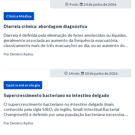
9 min.
24 de junho de 2026
Clínica Médica
Diarreia crônica: abordagem diagnóstica
Diarreia é definida pela eliminação de fezes amolecidas ou líquidas,
geralmente associada ao aumento da frequência evacuatória,
classicamente mais de três evacuações ao dia, ou ao aumento do
volume fecal.Na prática, a consistência das fezes costuma s
Por
Dimitris Rados
14 min.
10 de junho de 2026
Gastroenterologia
Supercrescimento bacteriano no intestino delgado
O supercrescimento bacteriano no intestino delgado (mais
conhecido pela sigla SIBO, do inglês, Small Intestinal Bacterial
Overgrowth) é definido por uma população bacteriana excessiva.
rata-se de uma forma específica de disbiose do trato digestivo. P
Por
Dimitris Rados