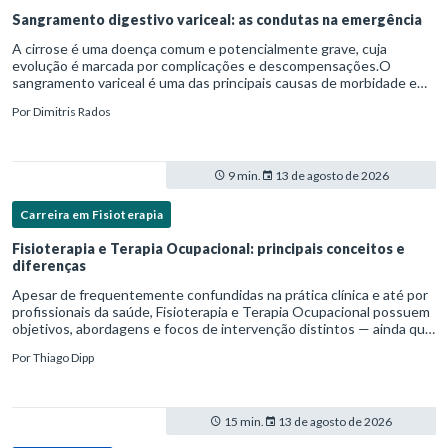
Sangramento digestivo variceal: as condutas na emergência
A cirrose é uma doença comum e potencialmente grave, cuja
evolução é marcada por complicações e descompensações.O
sangramento variceal é uma das principais causas de morbidade e
mortalidade para pessoas com cirrose.Ele é causado pela
Por
Dimitris Rados
hipertensão port
9 min.
13 de agosto de 2026
Carreira em Fisioterapia
Fisioterapia e Terapia Ocupacional: principais conceitos e
diferenças
Apesar de frequentemente confundidas na prática clínica e até por
profissionais da saúde, Fisioterapia e Terapia Ocupacional possuem
objetivos, abordagens e focos de intervenção distintos — ainda que
complementares. Entender essas diferenças é essenc
Por
Thiago Dipp
15 min.
13 de agosto de 2026