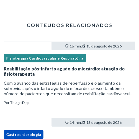
CONTEÚDOS RELACIONADOS
16 min.
13 de agosto de 2026
Fisioterapia Cardiovascular e Respiratória
Reabilitação pós-infarto agudo do miocárdio: atuação do
fisioterapeuta
Com o avanço das estratégias de reperfusão e o aumento da
sobrevida após o infarto agudo do miocárdio, cresce também o
número de pacientes que necessitam de reabilitação cardiovascular
estruturada.Nesse contexto, o fisioterapeuta assume um papel estr
Por
Thiago Dipp
14 min.
13 de agosto de 2026
Gastroenterologia