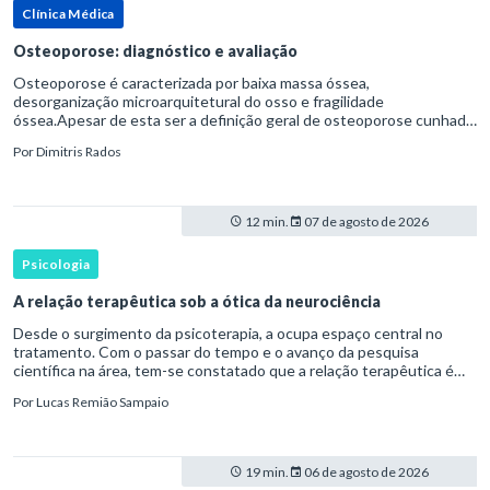
Clínica Médica
Osteoporose: diagnóstico e avaliação
Osteoporose é caracterizada por baixa massa óssea,
desorganização microarquitetural do osso e fragilidade
óssea.Apesar de esta ser a definição geral de osteoporose cunhada
pela Organização Mundial da Saúde, ela tem um enfoque
Por
Dimitris Rados
patofisiológico, e não c
12 min.
07 de agosto de 2026
Psicologia
A relação terapêutica sob a ótica da neurociência
Desde o surgimento da psicoterapia, a ocupa espaço central no
tratamento. Com o passar do tempo e o avanço da pesquisa
científica na área, tem-se constatado que a relação terapêutica é
um dos principais mecanismos associados à mudança, sendo consist
Por
Lucas Remião Sampaio
19 min.
06 de agosto de 2026