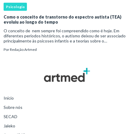
Psicologia
Como o conceito de transtorno do espectro autista (TEA)
evoluiu ao longo do tempo
O conceito de nem sempre foi compreendido como é hoje. Em
diferentes períodos históricos, o autismo deixou de ser associado
principalmente às psicoses infantis e a teorias sobre o
desenvolvimento humano para ser reconhecido como um
Por
Redação Artmed
transtorno do des
Início
Sobre nós
SECAD
Jaleko