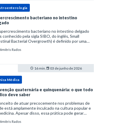
stroenterologia
ercrescimento bacteriano no intestino
gado
upercrescimento bacteriano no intestino delgado
s conhecido pela sigla SIBO, do inglês, Small
stinal Bacterial Overgrowth) é definido por uma
lação bacteriana excessiva. rata-se de uma forma
Dimitris Rados
cífica de disbiose do trato digestivo. P
16 min.
03 de junho de 2026
nica Médica
venção quaternária e quinquenária: o que todo
ico deve saber
onceito de atuar precocemente nos problemas de
e está amplamente inculcado na cultura popular e
edicina. Apesar disso, essa prática pode gerar
lemas por si só. Excesso de diagnósticos e de
Dimitris Rados
tamentos podem advir de prevenção excessiva