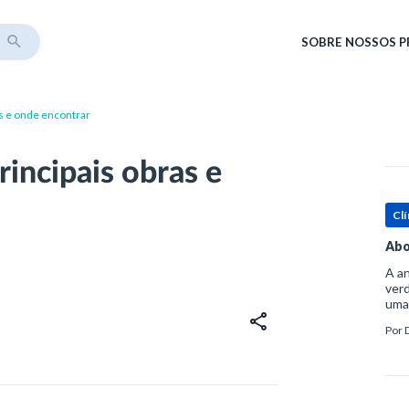
SOBRE
NOSSOS 
as e onde encontrar
rincipais obras e
Clí
Abo
A an
verd
uma
sup
Por
ósse