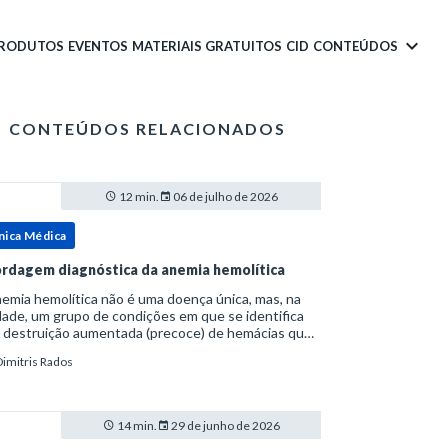
PRODUTOS
EVENTOS
MATERIAIS GRATUITOS
CID
CONTEÚDOS
CONTEÚDOS RELACIONADOS
12 min.
06 de julho de 2026
nica Médica
rdagem diagnóstica da anemia hemolítica
emia hemolítica não é uma doença única, mas, na
ade, um grupo de condições em que se identifica
 destruição aumentada (precoce) de hemácias que
era a capacidade compensatória da medula
Dimitris Rados
a.Como a vida média normal da hemácia é de apro
14 min.
29 de junho de 2026