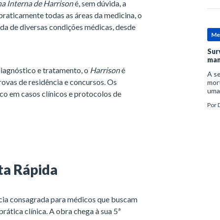
a Interna de Harrison
é, sem dúvida, a
raticamente todas as áreas da medicina, o
ada de diversas condições médicas, desde
Me
Sur
man
diagnóstico e tratamento, o
Harrison
é
A se
ovas de residência e concursos. Os
mort
uma
oco em casos clínicos e protocolos de
mor
Por
D
man
lta Rápida
cia consagrada para médicos que buscam
prática clínica. A obra chega à sua 5ª