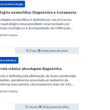
stroenterologia
fagite eosinofílica: Diagnóstico e tratamento
ofagite eosinofílica é definida por um processo
icopatológico imunomediado caracterizado por
omas esofágicos e acompanhado de infiltração
nofílica.Por anos foi considerada uma manifestação
Dimitris Rados
ro do espectro da doença do refluxo gastr
9 min.
24 de junho de 2026
nica Médica
rreia crônica: abordagem diagnóstica
reia é definida pela eliminação de fezes amolecidas
íquidas, geralmente associada ao aumento da
uência evacuatória, classicamente mais de três
uações ao dia, ou ao aumento do volume fecal.Na
Dimitris Rados
ica, a consistência das fezes costuma s
14 min.
10 de junho de 2026