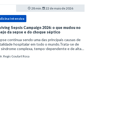
28 min.
22 de maio de 2026
dicina Intensiva
viving Sepsis Campaign 2026: o que mudou no
ejo da sepse e do choque séptico
pse continua sendo uma das principais causas de
alidade hospitalar em todo o mundo.Trata-se de
 síndrome complexa, tempo-dependente e de alta
bimortalidade, cujo reconhecimento precoce e
r. Regis Goulart Rosa
ejo estruturado são determinantes para o desfe