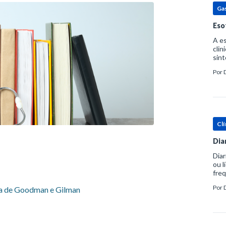
Ga
Eso
A es
clin
sint
eosi
Por
dent
Clí
Dia
Diar
ou l
freq
evac
Por
ca de Goodman e Gilman
prát