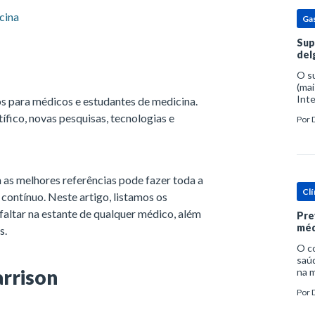
cina
Ga
Sup
del
O s
(mai
Inte
s para médicos e estudantes de medicina.
popu
fico, novas pesquisas, tecnologias e
Por
espe
as melhores referências pode fazer toda a
Clí
 contínuo. Neste artigo, listamos os
altar na estante de qualquer médico, além
Pre
méd
s.
O c
saúd
arrison
na m
prob
Por
tra