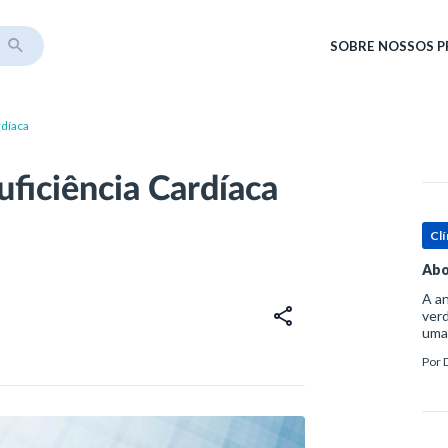
SOBRE
NOSSOS 
rdíaca
uficiência Cardíaca
Clí
Abo
A an
verd
uma
sup
Por
ósse