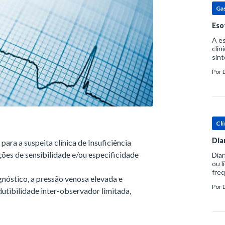
Ga
Eso
A es
clin
sint
eosi
Por
dent
Clí
Dia
para a suspeita clínica de Insuficiência
ões de sensibilidade e/ou especificidade
Diar
ou l
freq
gnóstico, a pressão venosa elevada e
evac
Por
prát
dutibilidade inter-observador limitada,