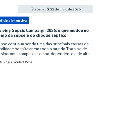
28 min.
22 de maio de 2026
dicina Intensiva
viving Sepsis Campaign 2026: o que mudou no
ejo da sepse e do choque séptico
pse continua sendo uma das principais causas de
alidade hospitalar em todo o mundo.Trata-se de
 síndrome complexa, tempo-dependente e de alta
bimortalidade, cujo reconhecimento precoce e
r. Regis Goulart Rosa
ejo estruturado são determinantes para o desfe