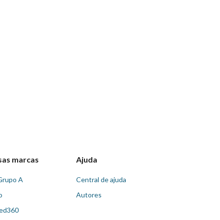
sas marcas
Ajuda
Grupo A
Central de ajuda
o
Autores
ed360