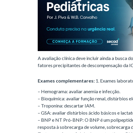
A avaliação clínica deve incluir ainda a busca do
fatores precipitantes de descompensação da IC
Exames complementares:
1. Exames laborato
– Hemograma: avaliar anemia e infecção.
– Bioquímica: avaliar função renal, distúrbios e
– Troponina: descartar IAM.
– GSA: avaliar distúrbios ácido básicos e lactat
– BNP e NT Pró-BNP: O BNP é um polipeptídeo
resposta à sobrecarga de volume, sobrecarga d