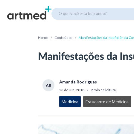
O que você está buscando?
/
/
Home
Conteúdos
Manifestações da Insuficiência Ca
Manifestações da Ins
Amanda Rodrigues
AR
23 de Jun, 2018
2 min de leitura
•
Medicina
Estudante de Medicina