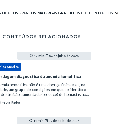
PRODUTOS
EVENTOS
MATERIAIS GRATUITOS
CID
CONTEÚDOS
CONTEÚDOS RELACIONADOS
12 min.
06 de julho de 2026
nica Médica
rdagem diagnóstica da anemia hemolítica
emia hemolítica não é uma doença única, mas, na
ade, um grupo de condições em que se identifica
 destruição aumentada (precoce) de hemácias que
era a capacidade compensatória da medula
Dimitris Rados
a.Como a vida média normal da hemácia é de apro
14 min.
29 de junho de 2026