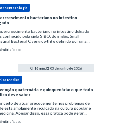
stroenterologia
ercrescimento bacteriano no intestino
gado
upercrescimento bacteriano no intestino delgado
s conhecido pela sigla SIBO, do inglês, Small
stinal Bacterial Overgrowth) é definido por uma
lação bacteriana excessiva. rata-se de uma forma
Dimitris Rados
cífica de disbiose do trato digestivo. P
16 min.
03 de junho de 2026
nica Médica
venção quaternária e quinquenária: o que todo
ico deve saber
onceito de atuar precocemente nos problemas de
e está amplamente inculcado na cultura popular e
edicina. Apesar disso, essa prática pode gerar
lemas por si só. Excesso de diagnósticos e de
Dimitris Rados
tamentos podem advir de prevenção excessiva