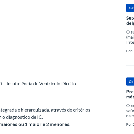
Ga
Sup
del
O s
(mai
Inte
popu
Por
espe
Clí
 = Insuficiência de Ventrículo Direito.
Pre
méd
O c
tegrada e hierarquizada, através de critérios
saúd
na m
o diagnóstico de IC.
prob
 maiores ou 1 maior e 2 menores.
Por
tra