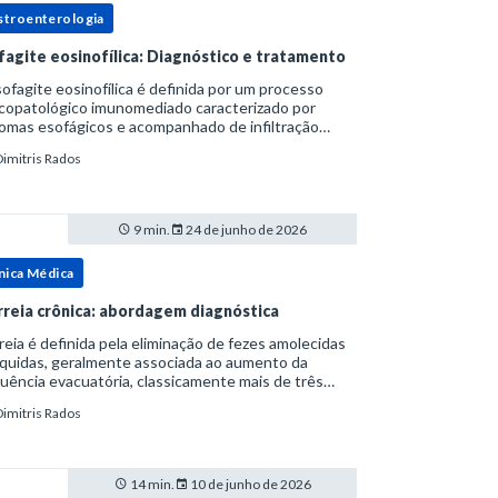
stroenterologia
fagite eosinofílica: Diagnóstico e tratamento
ofagite eosinofílica é definida por um processo
icopatológico imunomediado caracterizado por
omas esofágicos e acompanhado de infiltração
nofílica.Por anos foi considerada uma manifestação
Dimitris Rados
ro do espectro da doença do refluxo gastr
9 min.
24 de junho de 2026
nica Médica
rreia crônica: abordagem diagnóstica
reia é definida pela eliminação de fezes amolecidas
íquidas, geralmente associada ao aumento da
uência evacuatória, classicamente mais de três
uações ao dia, ou ao aumento do volume fecal.Na
Dimitris Rados
ica, a consistência das fezes costuma s
14 min.
10 de junho de 2026