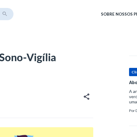
SOBRE
NOSSOS 
Sono-Vigília
Clí
Abo
A an
verd
uma
sup
Por
ósse