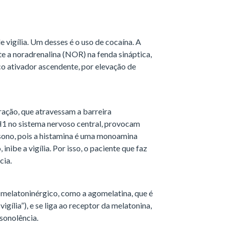
 vigília. Um desses é o uso de cocaína. A
 a noradrenalina (NOR) na fenda sináptica,
co ativador ascendente, por elevação de
eração, que atravessam a barreira
H1 no sistema nervoso central, provocam
 sono, pois a histamina é uma monoamina
 inibe a vigília. Por isso, o paciente que faz
cia.
melatoninérgico, como a agomelatina, que é
igília”), e se liga ao receptor da melatonina,
sonolência.