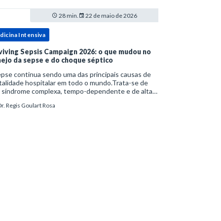
28 min.
22 de maio de 2026
dicina Intensiva
viving Sepsis Campaign 2026: o que mudou no
ejo da sepse e do choque séptico
pse continua sendo uma das principais causas de
alidade hospitalar em todo o mundo.Trata-se de
 síndrome complexa, tempo-dependente e de alta
bimortalidade, cujo reconhecimento precoce e
r. Regis Goulart Rosa
ejo estruturado são determinantes para o desfe