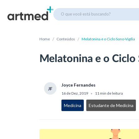
O que você está buscando?
/
/
Home
Conteúdos
Melatonina e o Ciclo Sono-Vigília
Melatonina e o Ciclo 
Joyce Fernandes
JF
16 de Dez, 2019
11 min de leitura
•
Medicina
Estudante de Medicina