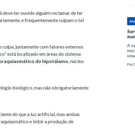
á deve ter ouvido alguém reclamar de ter
ariamente, e frequentemente culpam o tal
Me
Sur
man
A se
e culpa, juntamente com fatores externos
mort
ico” está localizado em áreas do sistema
uma
praquiasmático do hipotálamo,
núcleo
mor
Por
D
man
relógio biológico, mas não obrigatoriamente
iente do que a luz artificial, mas ambas
aquiasmático e inibir a produção de