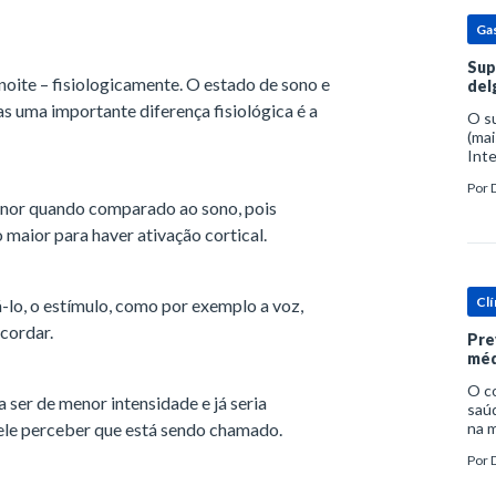
Ga
Sup
noite – fisiologicamente. O estado de sono e
del
as uma importante diferença fisiológica é a
O s
(mai
Inte
popu
Por
espe
nor quando comparado ao sono, pois
 maior para haver ativação cortical.
Clí
lo, o estímulo, como por exemplo a voz,
acordar.
Pre
méd
O c
a ser de menor intensidade e já seria
saúd
e ele perceber que está sendo chamado.
na m
prob
Por
tra