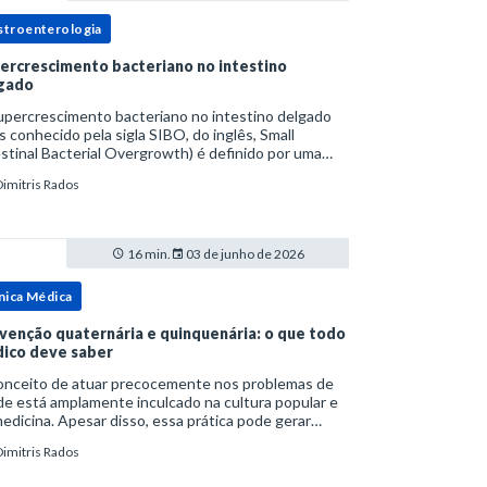
stroenterologia
ercrescimento bacteriano no intestino
gado
upercrescimento bacteriano no intestino delgado
s conhecido pela sigla SIBO, do inglês, Small
stinal Bacterial Overgrowth) é definido por uma
lação bacteriana excessiva. rata-se de uma forma
Dimitris Rados
cífica de disbiose do trato digestivo. P
16 min.
03 de junho de 2026
nica Médica
venção quaternária e quinquenária: o que todo
ico deve saber
onceito de atuar precocemente nos problemas de
e está amplamente inculcado na cultura popular e
edicina. Apesar disso, essa prática pode gerar
lemas por si só. Excesso de diagnósticos e de
Dimitris Rados
tamentos podem advir de prevenção excessiva