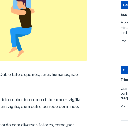
Ga
Eso
A es
clin
sint
eosi
Por
dent
Clí
Outro fato é que nós, seres humanos, não
Dia
Diar
ou l
freq
 ciclo conhecido como
ciclo sono – vigília,
evac
em vigília, e um outro período dormindo.
Por
prát
 acordo com diversos fatores, como, por