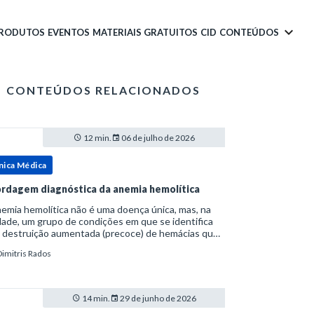
PRODUTOS
EVENTOS
MATERIAIS GRATUITOS
CID
CONTEÚDOS
CONTEÚDOS RELACIONADOS
12 min.
06 de julho de 2026
nica Médica
rdagem diagnóstica da anemia hemolítica
emia hemolítica não é uma doença única, mas, na
ade, um grupo de condições em que se identifica
 destruição aumentada (precoce) de hemácias que
era a capacidade compensatória da medula
Dimitris Rados
a.Como a vida média normal da hemácia é de apro
14 min.
29 de junho de 2026