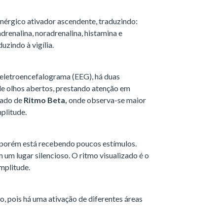
nérgico ativador ascendente, traduzindo:
enalina, noradrenalina, histamina e
uzindo à vigília.
eletroencefalograma (EEG), há duas
de olhos abertos, prestando atenção em
mado de
Ritmo Beta,
onde observa-se maior
plitude.
 porém está recebendo poucos estímulos.
 um lugar silencioso. O ritmo visualizado é o
amplitude.
o, pois há uma ativação de diferentes áreas