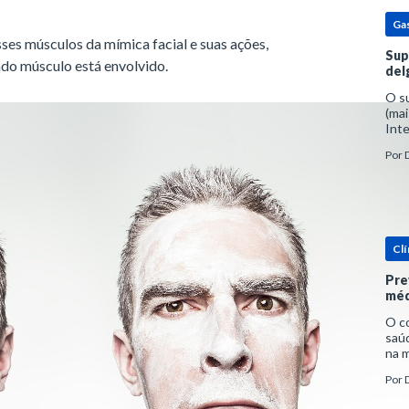
Ga
ses músculos da mímica facial e suas ações,
Sup
ado músculo está envolvido.
del
O s
(mai
Inte
popu
Por
espe
Clí
Pre
méd
O c
saúd
na m
prob
Por
tra