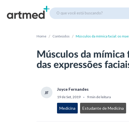
O que você está buscando?
/
/
Home
Conteúdos
Músculos da mímica facial: os mae
Músculos da mímica f
das expressões faciai
Joyce Fernandes
JF
19 de Set, 2019
9 min de leitura
•
Medicina
Estudante de Medicina