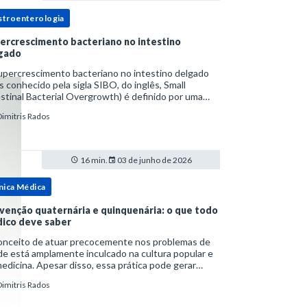
stroenterologia
ercrescimento bacteriano no intestino
gado
upercrescimento bacteriano no intestino delgado
s conhecido pela sigla SIBO, do inglês, Small
stinal Bacterial Overgrowth) é definido por uma
lação bacteriana excessiva. rata-se de uma forma
Dimitris Rados
cífica de disbiose do trato digestivo. P
16 min.
03 de junho de 2026
nica Médica
venção quaternária e quinquenária: o que todo
ico deve saber
onceito de atuar precocemente nos problemas de
e está amplamente inculcado na cultura popular e
edicina. Apesar disso, essa prática pode gerar
lemas por si só. Excesso de diagnósticos e de
Dimitris Rados
tamentos podem advir de prevenção excessiva