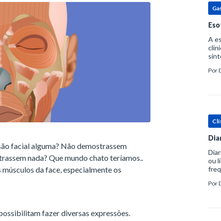
Ga
Eso
A es
clin
sint
eosi
Por
dent
Clí
Dia
ssão facial alguma? Não demostrassem
Diar
onstrassem nada? Que mundo chato teríamos..
ou l
 músculos da face, especialmente os
freq
evac
Por
prát
possibilitam fazer diversas expressões.