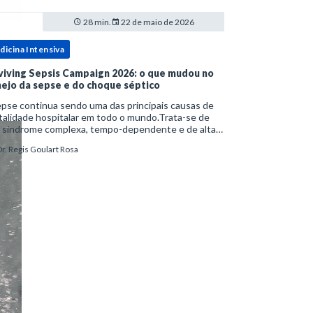
28 min.
22 de maio de 2026
dicina Intensiva
viving Sepsis Campaign 2026: o que mudou no
ejo da sepse e do choque séptico
pse continua sendo uma das principais causas de
alidade hospitalar em todo o mundo.Trata-se de
 síndrome complexa, tempo-dependente e de alta
bimortalidade, cujo reconhecimento precoce e
r. Regis Goulart Rosa
ejo estruturado são determinantes para o desfe