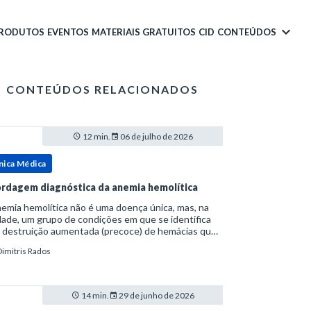
PRODUTOS
EVENTOS
MATERIAIS GRATUITOS
CID
CONTEÚDOS
CONTEÚDOS RELACIONADOS
12 min.
06 de julho de 2026
nica Médica
rdagem diagnóstica da anemia hemolítica
emia hemolítica não é uma doença única, mas, na
ade, um grupo de condições em que se identifica
 destruição aumentada (precoce) de hemácias que
era a capacidade compensatória da medula
Dimitris Rados
a.Como a vida média normal da hemácia é de apro
14 min.
29 de junho de 2026