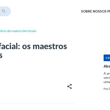
SOBRE
NOSSOS 
stros das expressões faciais
acial: os maestros
s
Clí
Abo
A an
verd
uma
sup
Por
ósse