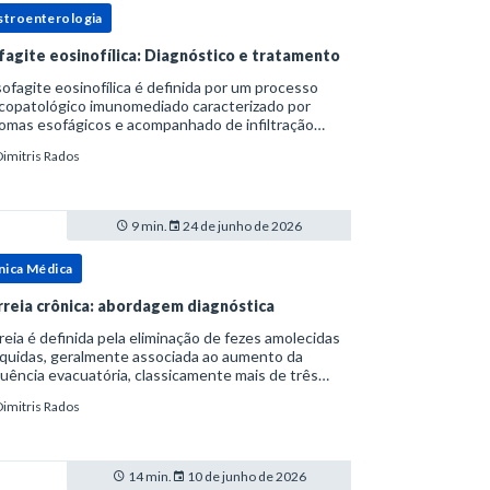
stroenterologia
fagite eosinofílica: Diagnóstico e tratamento
ofagite eosinofílica é definida por um processo
icopatológico imunomediado caracterizado por
omas esofágicos e acompanhado de infiltração
nofílica.Por anos foi considerada uma manifestação
Dimitris Rados
ro do espectro da doença do refluxo gastr
9 min.
24 de junho de 2026
nica Médica
rreia crônica: abordagem diagnóstica
reia é definida pela eliminação de fezes amolecidas
íquidas, geralmente associada ao aumento da
uência evacuatória, classicamente mais de três
uações ao dia, ou ao aumento do volume fecal.Na
Dimitris Rados
ica, a consistência das fezes costuma s
14 min.
10 de junho de 2026