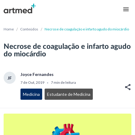
/
/
Home
Conteúdos
Necrose de coagulação e infarto agudo do miocárdio
Necrose de coagulação e infarto agudo
do miocárdio
Joyce Fernandes
JF
7 de Out, 2019
7 min de leitura
•
Medicina
Estudante de Medicina