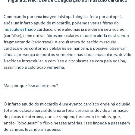
Começando por uma imagem histopatológica, feita por autópsia,
após um infarto agudo do miocárdio, podemos ver as fibras do
músculo estriado
cardíaco, onde algumas já perderam seu núcleo
(cariólise), e em outras fibras musculares o núcleo ainda está sendo
fragmentando (cariorrexe). A arquitetura do tecido muscular
cardíaco e os contornos celulares se mantêm. É possível observar
ainda a presença de pontos vermelhos nas fibras musculares, devido
à acidose intracelular, e com isso o citoplasma se cora pela eosina,
assumindo a coloração vermelha.
Mas por que isso aconteceu?
O infarto agudo do miocárdio é um evento cardíaco onde há oclusão
total ou oclusão parcial de uma artéria coronária, devido à formação
de placas de ateroma, que se rompem, formando trombos, que,
então, “bloqueiam” o fluxo nessas artérias. Isso impede a passagem
de sangue, levando à isquemia.