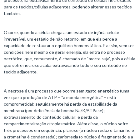
processo, há extravasamento de conteúdo de células necrosadas
para os tecidos/células adjacentes, podendo alterar esses tecidos
também.
Ocorre, quando a célula chega a um estado de injúria celular
irreversível, um estágio de não retorno, em que ela perde a
capacidade de restaurar o equilíbrio homeostático. E assim, sem ter
condições nem mesmo de gerar energia, ela entra no processo
necrótico, que, comumente, é chamado de “morte suja”, pois a célula
que sofre necrose acaba extravasando todo o seu conteúdo no
tecido adjacente.
A necrose é um processo que ocorre sem gasto energético (uma
vez que a produção de ATP – “a moeda energética” – está
comprometida); seguidamente há perda da estabilidade da
membrana (por deficiência da bomba Na/K/ATPase);
extravasamento do conteúdo celular; e perda da
compartimentalização citoplasmática. Além disso, o núcleo sofre
três processos em sequência: picnose (o núcleo reduz o tamanho e
a cromatina é condensada); cariorrexia (o núcleo é fragmentado e a