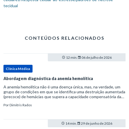
tecidual
CONTEÚDOS RELACIONADOS
12 min.
06 de julho de 2026
Clínica Médica
Abordagem diagnóstica da anemia hemolítica
A anemia hemolítica não é uma doença única, mas, na verdade, um
grupo de condições em que se identifica uma destruição aumentada
(precoce) de hemácias que supera a capacidade compensatória da
medula óssea.Como a vida média normal da hemácia é de apro
Por
Dimitris Rados
14 min.
29 de junho de 2026