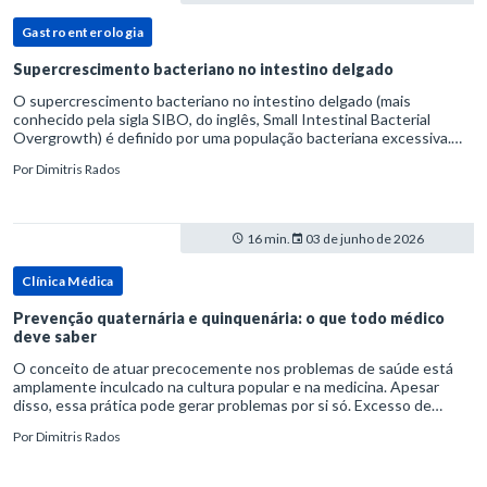
Gastroenterologia
Supercrescimento bacteriano no intestino delgado
O supercrescimento bacteriano no intestino delgado (mais
conhecido pela sigla SIBO, do inglês, Small Intestinal Bacterial
Overgrowth) é definido por uma população bacteriana excessiva.
rata-se de uma forma específica de disbiose do trato digestivo. P
Por
Dimitris Rados
16 min.
03 de junho de 2026
Clínica Médica
Prevenção quaternária e quinquenária: o que todo médico
deve saber
O conceito de atuar precocemente nos problemas de saúde está
amplamente inculcado na cultura popular e na medicina. Apesar
disso, essa prática pode gerar problemas por si só. Excesso de
diagnósticos e de tratamentos podem advir de prevenção excessiva
Por
Dimitris Rados