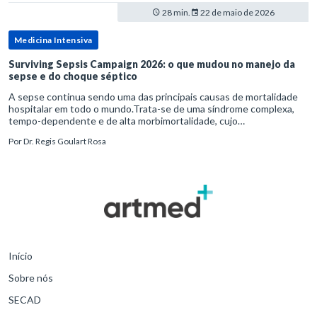
28 min.
22 de maio de 2026
Medicina Intensiva
Surviving Sepsis Campaign 2026: o que mudou no manejo da
sepse e do choque séptico
A sepse continua sendo uma das principais causas de mortalidade
hospitalar em todo o mundo.Trata-se de uma síndrome complexa,
tempo-dependente e de alta morbimortalidade, cujo
reconhecimento precoce e manejo estruturado são determinantes
Por
Dr. Regis Goulart Rosa
para o desfe
Início
Sobre nós
SECAD