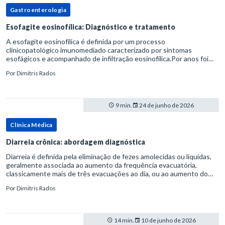
Gastroenterologia
Esofagite eosinofílica: Diagnóstico e tratamento
A esofagite eosinofílica é definida por um processo
clinicopatológico imunomediado caracterizado por sintomas
esofágicos e acompanhado de infiltração eosinofílica.Por anos foi
considerada uma manifestação dentro do espectro da doença do
Por
Dimitris Rados
refluxo gastr
9 min.
24 de junho de 2026
Clínica Médica
Diarreia crônica: abordagem diagnóstica
Diarreia é definida pela eliminação de fezes amolecidas ou líquidas,
geralmente associada ao aumento da frequência evacuatória,
classicamente mais de três evacuações ao dia, ou ao aumento do
volume fecal.Na prática, a consistência das fezes costuma s
Por
Dimitris Rados
14 min.
10 de junho de 2026