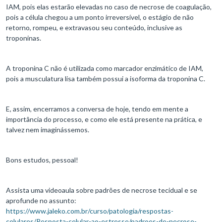
IAM, pois elas estarão elevadas no caso de necrose de coagulação,
pois a célula chegou a um ponto irreversível, o estágio de não
retorno, rompeu, e extravasou seu conteúdo, inclusive as
troponinas.
A troponina C não é utilizada como marcador enzimático de IAM,
pois a musculatura lisa também possui a isoforma da troponina C.
E, assim, encerramos a conversa de hoje, tendo em mente a
importância do processo, e como ele está presente na prática, e
talvez nem imaginássemos.
Bons estudos, pessoal!
Assista uma videoaula sobre padrões de necrose tecidual e se
aprofunde no assunto:
https://www.jaleko.com.br/curso/patologia/respostas-
celulares/Resposta-celular-ao-estresse/padroes-de-necrose-