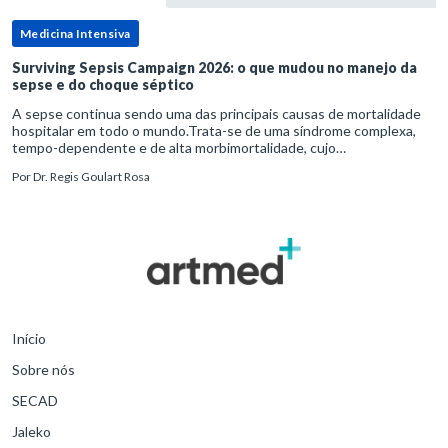
Medicina Intensiva
Surviving Sepsis Campaign 2026: o que mudou no manejo da
sepse e do choque séptico
A sepse continua sendo uma das principais causas de mortalidade
hospitalar em todo o mundo.Trata-se de uma síndrome complexa,
tempo-dependente e de alta morbimortalidade, cujo
reconhecimento precoce e manejo estruturado são determinantes
Por
Dr. Regis Goulart Rosa
para o desfe
Início
Sobre nós
SECAD
Jaleko