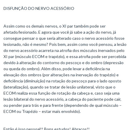
DISFUNÇÃO DO NERVO ACESSÓRIO
Assim como os demais nervos, o XI par também pode ser
afetado/lesionado. E agora que você já sabe a ação do nervo, já
consegue pensar o que seria alterado caso o nervo acessório fosse
lesionado, não é mesmo? Pois bem, assim como você pensou, a lesão
do nervo acessório acarreta na atrofia dos músculos inervados pelo
XI par (músculo ECOM e trapézio), e essa atrofia pode ser percebida
devido à alteração do contorno do pescoço e do ombro (depressão
ou queda do ombro). Além disso, pode levar a deficiência na
elevação dos ombros (por alterações na inervação do trapézio) e
deficiência (diminuição) na rotação do pescoço para o lado oposto
(lateralização), quando se tratar de lesão unilateral, visto que o
ECOM realiza essa função de rotação da cabeça e, caso seja uma
lesão bilateral do nervo acessório, a cabeça do paciente pode cair,
ou pender para trás e para frente (dependendo de qual músculo –
ECOM ou Trapézio – estar mais envolvido).
Então é isso pessoal!! Bons estudos! Abraços!!