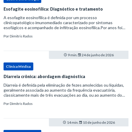
Esofagite eosinofílica: Diagnóstico e tratamento
A esofagite eosinofílica é definida por um processo
clinicopatológico imunomediado caracterizado por sintomas
esofágicos e acompanhado de infiltração eosinofílica.Por anos foi
considerada uma manifestação dentro do espectro da doença do
Por
Dimitris Rados
refluxo gastr
9 min.
24 de junho de 2026
Clínica Médica
Diarreia crônica: abordagem diagnóstica
Diarreia é definida pela eliminação de fezes amolecidas ou líquidas,
geralmente associada ao aumento da frequência evacuatória,
classicamente mais de três evacuações ao dia, ou ao aumento do
volume fecal.Na prática, a consistência das fezes costuma s
Por
Dimitris Rados
14 min.
10 de junho de 2026