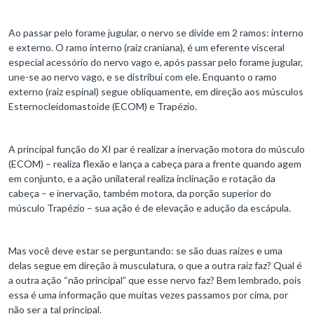
Ao passar pelo forame jugular, o nervo se divide em 2 ramos: interno
e externo. O ramo interno (raiz craniana), é um eferente visceral
especial acessório do nervo vago e, após passar pelo forame jugular,
une-se ao nervo vago, e se distribui com ele. Enquanto o ramo
externo (raiz espinal) segue obliquamente, em direção aos músculos
Esternocleidomastoide (ECOM) e Trapézio.
A principal função do XI par é realizar a inervação motora do músculo
(ECOM) – realiza flexão e lança a cabeça para a frente quando agem
em conjunto, e a ação unilateral realiza inclinação e rotação da
cabeça – e inervação, também motora, da porção superior do
músculo Trapézio – sua ação é de elevação e adução da escápula.
Mas você deve estar se perguntando: se são duas raízes e uma
delas segue em direção à musculatura, o que a outra raiz faz? Qual é
a outra ação “não principal” que esse nervo faz? Bem lembrado, pois
essa é uma informação que muitas vezes passamos por cima, por
não ser a tal principal.