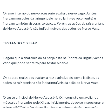
O ramo interno do nervo acessório auxilia o nervo vago. Juntos,
inervam músculos da laringe (pelo nervo laríngeo recorrente) e
inervam também vísceras torácicas. Porém, as ações da raiz craniana
do Nervo Acessório são indistinguíveis das ações do Nervo Vago.
TESTANDO O XI PAR
E agora que a anatomia do XI par já está na “ponta da língua”, vamos
ver o que pode ser feito para testar o nervo.
Os testes realizados avaliam a raiz espinal, pois, como já disse, as
ações da raiz craniana são indistinguíveis da ação do Nervo Vago.
O teste principal do Nervo Acessório (XI) consiste em avaliar os
músculos inervados pelo XI par. Inicialmente, deve-se inspecionar e
palpar o ECOM, a fim de avaliar tônus e volume. Após a palpação