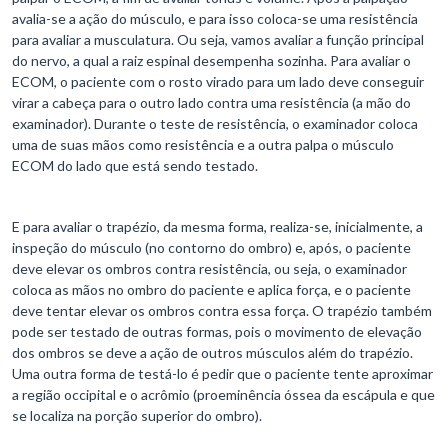
avalia-se a ação do músculo, e para isso coloca-se uma resistência
para avaliar a musculatura. Ou seja, vamos avaliar a função principal
do nervo, a qual a raiz espinal desempenha sozinha. Para avaliar o
ECOM, o paciente com o rosto virado para um lado deve conseguir
virar a cabeça para o outro lado contra uma resistência (a mão do
examinador). Durante o teste de resistência, o examinador coloca
uma de suas mãos como resistência e a outra palpa o músculo
ECOM do lado que está sendo testado.
E para avaliar o trapézio, da mesma forma, realiza-se, inicialmente, a
inspeção do músculo (no contorno do ombro) e, após, o paciente
deve elevar os ombros contra resistência, ou seja, o examinador
coloca as mãos no ombro do paciente e aplica força, e o paciente
deve tentar elevar os ombros contra essa força. O trapézio também
pode ser testado de outras formas, pois o movimento de elevação
dos ombros se deve a ação de outros músculos além do trapézio.
Uma outra forma de testá-lo é pedir que o paciente tente aproximar
a região occipital e o acrômio (proeminência óssea da escápula e que
se localiza na porção superior do ombro).