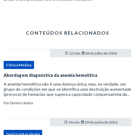
CONTEÚDOS RELACIONADOS
12 min.
06 de julho de 2026
Clínica Médica
Abordagem diagnóstica da anemia hemolítica
A anemia hemolítica não é uma doença única, mas, na verdade, um
grupo de condições em que se identifica uma destruição aumentada
(precoce) de hemácias que supera a capacidade compensatória da
medula óssea.Como a vida média normal da hemácia é de apro
Por
Dimitris Rados
14 min.
29 de junho de 2026
Gastroenterologia