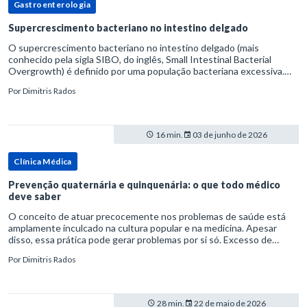
Gastroenterologia
Supercrescimento bacteriano no intestino delgado
O supercrescimento bacteriano no intestino delgado (mais
conhecido pela sigla SIBO, do inglês, Small Intestinal Bacterial
Overgrowth) é definido por uma população bacteriana excessiva.
rata-se de uma forma específica de disbiose do trato digestivo. P
Por
Dimitris Rados
16 min.
03 de junho de 2026
Clínica Médica
Prevenção quaternária e quinquenária: o que todo médico
deve saber
O conceito de atuar precocemente nos problemas de saúde está
amplamente inculcado na cultura popular e na medicina. Apesar
disso, essa prática pode gerar problemas por si só. Excesso de
diagnósticos e de tratamentos podem advir de prevenção excessiva
Por
Dimitris Rados
28 min.
22 de maio de 2026