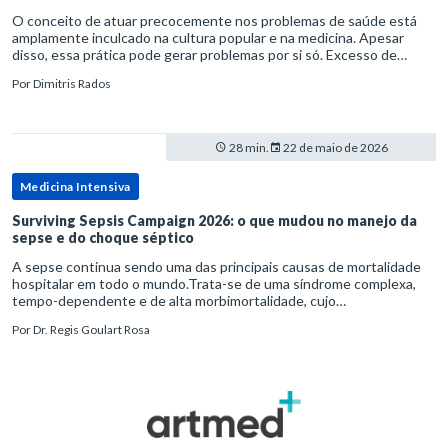
O conceito de atuar precocemente nos problemas de saúde está
amplamente inculcado na cultura popular e na medicina. Apesar
disso, essa prática pode gerar problemas por si só. Excesso de
diagnósticos e de tratamentos podem advir de prevenção excessiva
Por
Dimitris Rados
28 min.
22 de maio de 2026
Medicina Intensiva
Surviving Sepsis Campaign 2026: o que mudou no manejo da
sepse e do choque séptico
A sepse continua sendo uma das principais causas de mortalidade
hospitalar em todo o mundo.Trata-se de uma síndrome complexa,
tempo-dependente e de alta morbimortalidade, cujo
reconhecimento precoce e manejo estruturado são determinantes
Por
Dr. Regis Goulart Rosa
para o desfe