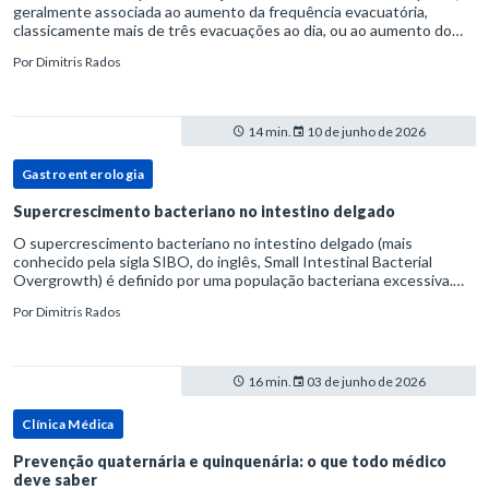
geralmente associada ao aumento da frequência evacuatória,
classicamente mais de três evacuações ao dia, ou ao aumento do
volume fecal.Na prática, a consistência das fezes costuma s
Por
Dimitris Rados
14 min.
10 de junho de 2026
Gastroenterologia
Supercrescimento bacteriano no intestino delgado
O supercrescimento bacteriano no intestino delgado (mais
conhecido pela sigla SIBO, do inglês, Small Intestinal Bacterial
Overgrowth) é definido por uma população bacteriana excessiva.
rata-se de uma forma específica de disbiose do trato digestivo. P
Por
Dimitris Rados
16 min.
03 de junho de 2026
Clínica Médica
Prevenção quaternária e quinquenária: o que todo médico
deve saber