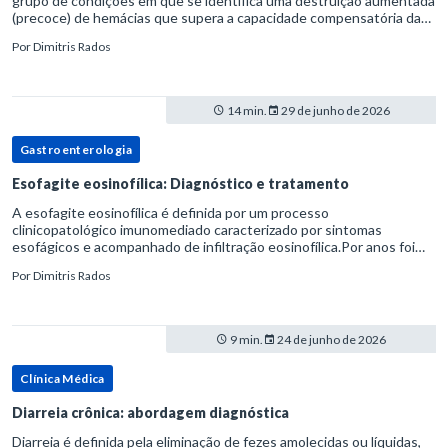
grupo de condições em que se identifica uma destruição aumentada
(precoce) de hemácias que supera a capacidade compensatória da
medula óssea.Como a vida média normal da hemácia é de apro
Por
Dimitris Rados
14 min.
29 de junho de 2026
Gastroenterologia
Esofagite eosinofílica: Diagnóstico e tratamento
A esofagite eosinofílica é definida por um processo
clinicopatológico imunomediado caracterizado por sintomas
esofágicos e acompanhado de infiltração eosinofílica.Por anos foi
considerada uma manifestação dentro do espectro da doença do
Por
Dimitris Rados
refluxo gastr
9 min.
24 de junho de 2026
Clínica Médica
Diarreia crônica: abordagem diagnóstica
Diarreia é definida pela eliminação de fezes amolecidas ou líquidas,