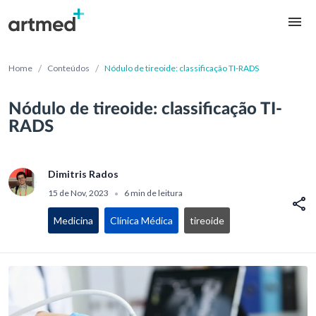
/
/
Home
Conteúdos
Nódulo de tireoide: classificação TI-RADS
Nódulo de tireoide: classificação TI-
RADS
Dimitris Rados
15 de Nov, 2023
6 min de leitura
•
Medicina
Clínica Médica
tireoide