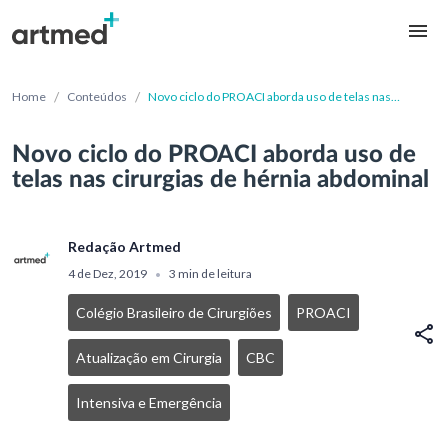
/
/
Home
Conteúdos
Novo ciclo do PROACI aborda uso de telas nas
cirurgias de hérnia abdominal
Novo ciclo do PROACI aborda uso de
telas nas cirurgias de hérnia abdominal
Redação Artmed
4 de Dez, 2019
3 min de leitura
•
Colégio Brasileiro de Cirurgiões
PROACI
Atualização em Cirurgia
CBC
Intensiva e Emergência