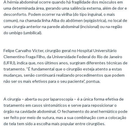
A hérnia abdominal ocorre quando há fragilidade dos músculos em
uma determinada área, gerando uma saliência externa, além de dor e
desconforto. Podem ocorrer na virilha (do tipo inguinal, o mais
comum), na chamada linha Alba do abdômen (epigástrica), no local de
uma cirurgia anterior na parede abdominal (incisional) ou na região
do umbigo (umbilical).
Felipe Carvalho Victer, cirurgião geral no Hospital Universitário
Clementino Fraga Filho, da Universidade Federal do Rio de Janeiro
(UFRJ), indica que, nos últimos anos, surgiram diferentes técnicas de
tratamento. “É fundamental que o cirurgião esteja atento a estas
mudanças, senão continuará realizando procedimentos que podem
não ser os mais efetivos para o seu paciente”, pontua.
A cirurgia – aberta ou por laparoscopia – é a única forma efetiva de
tratamento em casos sintomáticos e serve para reposicionar o
órgão na cavidade abdominal. O fechamento do anel herniático pode
ser feito por meio de sutura, mas a sua combinação com a colocação
de tela tem sido a escolha mais popular entre cirurgiões.