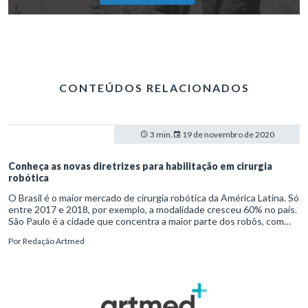
CONTEÚDOS RELACIONADOS
3 min.
19 de novembro de 2020
Conheça as novas diretrizes para habilitação em cirurgia
robótica
O Brasil é o maior mercado de cirurgia robótica da América Latina. Só
entre 2017 e 2018, por exemplo, a modalidade cresceu 60% no país.
São Paulo é a cidade que concentra a maior parte dos robôs, com
mais de 30 das cerca de 50 plataformas em operação em solo
Por
Redação Artmed
nacional.