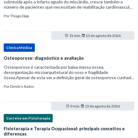
sobrevida após o infarto agudo do miocárdio, cresce também o
número de pacientes que necessitam de reabilitação cardiovascular
estruturada.Nesse contexto, o fisioterapeuta assume um papel estr
Por
Thiago Dipp
15 min.
13 de agosto de 2026
Clínica Médica
Osteoporose: diagnóstico e avaliação
Osteoporose é caracterizada por baixa massa óssea,
desorganização microarquitetural do osso e fragilidade
óssea.Apesar de esta ser a definição geral de osteoporose cunhada
pela Organização Mundial da Saúde, ela tem um enfoque
Por
Dimitris Rados
patofisiológico, e não c
9 min.
13 de agosto de 2026
Carreira em Fisioterapia
Fisioterapia e Terapia Ocupacional: principais conceitos e
diferenças