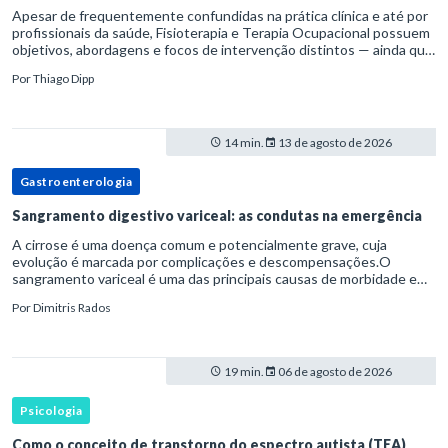
Apesar de frequentemente confundidas na prática clínica e até por
profissionais da saúde, Fisioterapia e Terapia Ocupacional possuem
objetivos, abordagens e focos de intervenção distintos — ainda que
complementares. Entender essas diferenças é essenc
Por
Thiago Dipp
14 min.
13 de agosto de 2026
Gastroenterologia
Sangramento digestivo variceal: as condutas na emergência
A cirrose é uma doença comum e potencialmente grave, cuja
evolução é marcada por complicações e descompensações.O
sangramento variceal é uma das principais causas de morbidade e
mortalidade para pessoas com cirrose.Ele é causado pela
Por
Dimitris Rados
hipertensão port
19 min.
06 de agosto de 2026
Psicologia
Como o conceito de transtorno do espectro autista (TEA)