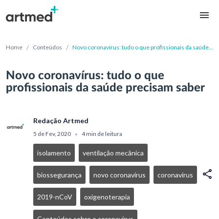
/
/
Home
Conteúdos
Novo coronavírus: tudo o que profissionais da saúde
precisam saber
Novo coronavírus: tudo o que
profissionais da saúde precisam saber
Redação Artmed
5 de Fev, 2020
4 min de leitura
•
isolamento
ventilação mecânica
biossegurança
novo coronavírus
coronavírus
2019-nCoV
oxigenoterapia
Conteúdos sobre o coronavírus