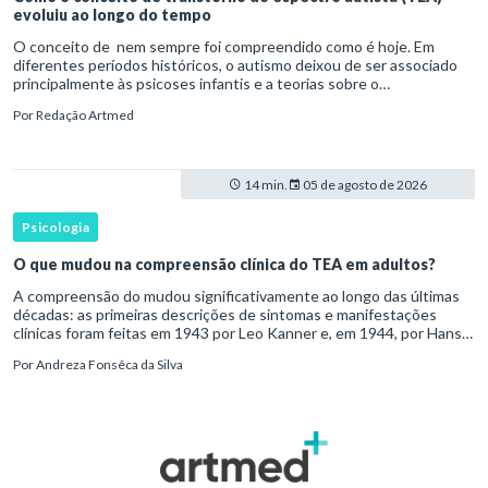
evoluiu ao longo do tempo
O conceito de nem sempre foi compreendido como é hoje. Em
diferentes períodos históricos, o autismo deixou de ser associado
principalmente às psicoses infantis e a teorias sobre o
desenvolvimento humano para ser reconhecido como um
Por
Redação Artmed
transtorno do des
14 min.
05 de agosto de 2026
Psicologia
O que mudou na compreensão clínica do TEA em adultos?
A compreensão do mudou significativamente ao longo das últimas
décadas: as primeiras descrições de sintomas e manifestações
clínicas foram feitas em 1943 por Leo Kanner e, em 1944, por Hans
Asperger, a partir da observação de crianças com dificuldad
Por
Andreza Fonsêca da Silva