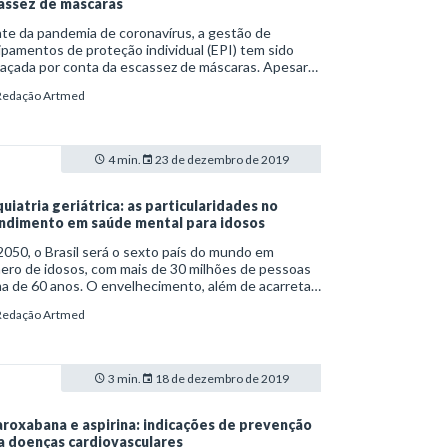
assez de máscaras
te da pandemia de coronavírus, a gestão de
pamentos de proteção individual (EPI) tem sido
açada por conta da escassez de máscaras. Apesar
 recomendações da Organização Mundial da Saúde
Redação Artmed
) e do Ministério da Saúde quanto ao uso restrito
espiradores dos tipos N95 e PFF2 a profissionais de
de e pacientes infectados, muitas pessoas acabam
cando o artigo em casa.
4 min.
23 de dezembro de 2019
quiatria geriátrica: as particularidades no
ndimento em saúde mental para idosos
050, o Brasil será o sexto país do mundo em
ero de idosos, com mais de 30 milhões de pessoas
a de 60 anos. O envelhecimento, além de acarretar
ças físicas relacionadas à passagem do tempo, vem
Redação Artmed
mpanhado de mudanças nos padrões de vida do
víduo. A combinação entre alterações biológicas e
portamentais pode levar ao surgimento de
stornos mentais, como a depressão crônica e a
3 min.
18 de dezembro de 2019
ncia. E é aí que entra o papel importante da
uiatria geriátrica.
aroxabana e aspirina: indicações de prevenção
a doenças cardiovasculares