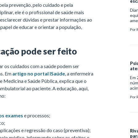
esc
ela prevenção, pelo cuidado e pela
Dian
inar, ele é o profissional de saúde mais
equi
esclarecer dúvidas e prestar informações ao
ame
das
apel de educar e orientar a população,
Por
(OMS
de r
saú
esto
ação pode ser feito
Psi
ar os cuidados com a saúde podem ser
ate
as. Em
artigo no portal ISaúde
, a enfermeira
Em 2
e Medicina e Saúde Pública, explica que o
núm
ambulatorial ao paciente. A educação, aqui,
acim
doen
mo:
Por
aco
indi
com
tran
os exames
e processos;
demê
co;
psiq
plicações e regressão do caso (preventiva);
Riv
par
pelo médico, informando sobre os efeitos e