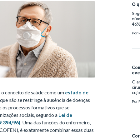
O q
Seg
núm
46% 
mais
Por
impo
exe
crôn
à vu
Com
eve
O an
ciru
 o conceito de saúde como um
estado de
cujo
bene
, que não se restringe à ausência de doenças
Por
Saúd
o os processos formativos que se
até 
caus
izações sociais, segundo a
Lei de
anes
9.394/96)
. Uma das funções do enfermeiro,
pela
(COFEN), é exatamente combinar essas duas
Cor