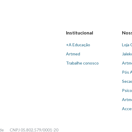
Institucional
Nos
+A Educação
Loja 
Artmed
Jalek
Trabalhe conosco
Artm
Pós 
Seca
Psico
Artm
Acce
ade
CNPJ 05.802.579/0001-20