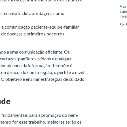
A ar
subs
hecimento inclui abordagens como:
inva
aco
Por
(est
do a comunicação paciente-equipe-familiar
hipe
 de doenças e primeiros-socorros.
hado a uma comunicação eficiente. Os
cartazes, panfletos, vídeos e qualquer
maior alcance da informação. Também é
a de acordo com a região, o perfil e o nível
O objetivo é ensinar estratégias de cuidado,
úde
o fundamentais para a promoção do bem-
tenso for esse trabalho, melhores serão os