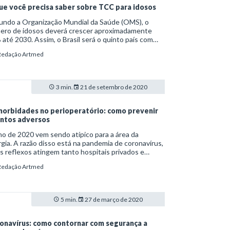
ue você precisa saber sobre TCC para idosos
undo a Organização Mundial da Saúde (OMS), o
ero de idosos deverá crescer aproximadamente
até 2030. Assim, o Brasil será o quinto país com
 pessoas acima dos 60 anos, o que acende
Redação Artmed
rtantes sinais de alerta. É junto a esse público, por
mplo, que ocorre a predominância de doenças
icas não transmissíveis (DCNT) e a maior exposição
lnerabilidade social.
3 min.
21 de setembro de 2020
orbidades no perioperatório: como prevenir
ntos adversos
o de 2020 vem sendo atípico para a área da
rgia. A razão disso está na pandemia de coronavírus,
s reflexos atingem tanto hospitais privados e
ficentes quanto públicos. Só no Sistema Único de
Redação Artmed
e (SUS), a queda no número de cirurgias eletivas,
o fim de agosto, era de 61,4%. As restrições são
adas, em especial, pela falta de insumos como
tésicos e leitos, além do risco de contaminação
5 min.
27 de março de 2020
 Covid-19.
onavírus: como contornar com segurança a