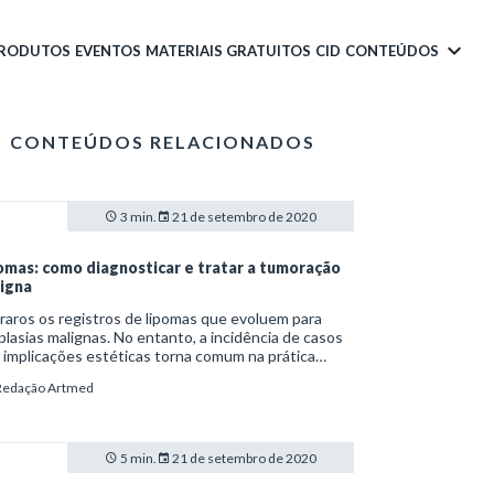
PRODUTOS
EVENTOS
MATERIAIS GRATUITOS
CID
CONTEÚDOS
CONTEÚDOS RELACIONADOS
3 min.
21 de setembro de 2020
omas: como diagnosticar e tratar a tumoração
igna
raros os registros de lipomas que evoluem para
lasias malignas. No entanto, a incidência de casos
implicações estéticas torna comum na prática
nica o acompanhamento e remoção desses tumores.
Redação Artmed
5 min.
21 de setembro de 2020