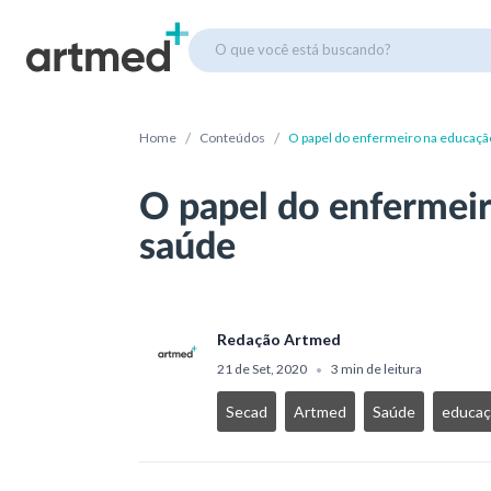
O que você está buscando?
/
/
Home
Conteúdos
O papel do enfermeiro na educaç
O papel do enfermei
saúde
Redação Artmed
21 de Set, 2020
3 min de leitura
•
Secad
Artmed
Saúde
educaç