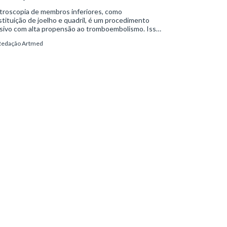
troscopia de membros inferiores, como
tituição de joelho e quadril, é um procedimento
sivo com alta propensão ao tromboembolismo. Isso
ntece em função da estagnação do sangue venoso
Redação Artmed
ase), além do risco de lesão endotelial e
rcoagulabilidade.