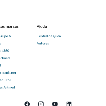
sas marcas
Ajuda
Grupo A
Central de ajuda
o
Autores
ed360
Artmed
d
terapia.net
ed +PSI
ss Artmed