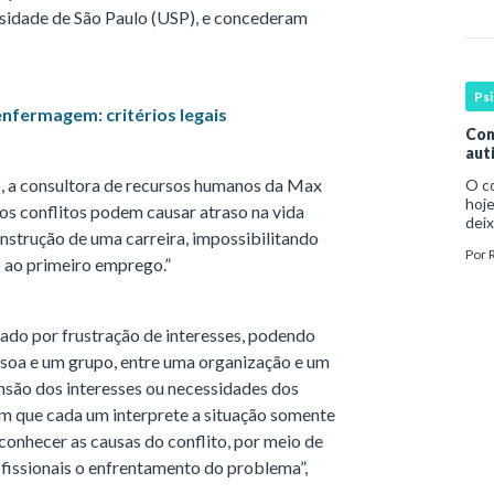
cons
rsidade de São Paulo (USP), e concederam
Ps
nfermagem: critérios legais
Com
aut
, a consultora de recursos humanos da Max
O c
hoje
os conflitos podem causar atraso na vida
deix
onstrução de uma carreira, impossibilitando
infa
Por
par
 ao primeiro emprego.”
eado por frustração de interesses, podendo
ssoa e um grupo, entre uma organização e um
são dos interesses ou necessidades dos
m que cada um interprete a situação somente
 conhecer as causas do conflito, por meio de
fissionais o enfrentamento do problema”,