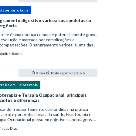
stroenterologia
gramento digestivo variceal: as condutas na
rgência
irrose é uma doença comum e potencialmente grave,
 evolução é marcada por complicações e
compensações.O sangramento variceal é uma das
cipais causas de morbidade e mortalidade para
Dimitris Rados
oas com cirrose.Ele é causado pela hipertensão
t
9 min.
13 de agosto de 2026
reira em Fisioterapia
ioterapia e Terapia Ocupacional: principais
ceitos e diferenças
sar de frequentemente confundidas na prática
ica e até por profissionais da saúde, Fisioterapia e
apia Ocupacional possuem objetivos, abordagens e
s de intervenção distintos — ainda que
Thiago Dipp
plementares. Entender essas diferenças é essenc