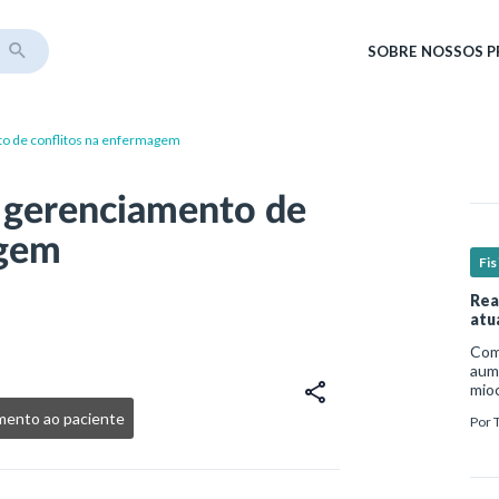
SOBRE
NOSSOS 
to de conflitos na enfermagem
o gerenciamento de
agem
Fis
Rea
atu
Com 
aume
mio
nece
mento ao paciente
Por
est
um p