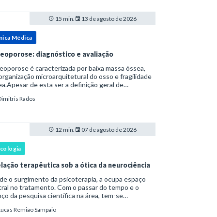
15 min.
13 de agosto de 2026
nica Médica
eoporose: diagnóstico e avaliação
oporose é caracterizada por baixa massa óssea,
rganização microarquitetural do osso e fragilidade
a.Apesar de esta ser a definição geral de
eoporose cunhada pela Organização Mundial da
Dimitris Rados
e, ela tem um enfoque patofisiológico, e não c
12 min.
07 de agosto de 2026
icologia
elação terapêutica sob a ótica da neurociência
 o surgimento da psicoterapia, a ocupa espaço
ral no tratamento. Com o passar do tempo e o
ço da pesquisa científica na área, tem-se
tatado que a relação terapêutica é um dos
Lucas Remião Sampaio
ncipais mecanismos associados à mudança, sendo