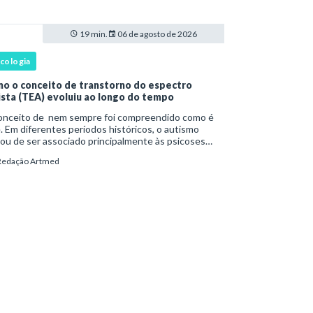
ist
19 min.
06 de agosto de 2026
icologia
o o conceito de transtorno do espectro
ista (TEA) evoluiu ao longo do tempo
onceito de nem sempre foi compreendido como é
. Em diferentes períodos históricos, o autismo
ou de ser associado principalmente às psicoses
ntis e a teorias sobre o desenvolvimento humano
Redação Artmed
a ser reconhecido como um transtorno do des