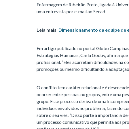
Enfermagem de Ribeirão Preto, ligada à Unive
uma entrevista por e-mail ao Secad.
Leia mais
:
Dimensionamento da equipe de e
Em artigo publicado no portal Globo Campinas
Estratégias Humanas, Carla Godoy, afirma que 
profissional. “Eles acarretam dificuldades na c
promoções ou mesmo dificultando a adaptação
O conflito tem caráter relacional e é desencad
ocorrer entre pessoas ou grupos, entre uma pe
grupo. Esse processo deriva de uma incompreen
indivíduos envolvidos no problema, fazendo co
sobre o seu viés. “Disso parte a importância de
um processo comunicativo que permita aos pro
explicam as professoras da USP.