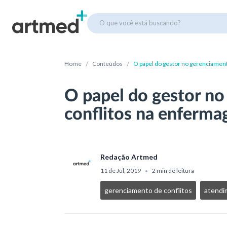
O que você está buscando?
/
/
Home
Conteúdos
O papel do gestor no gerenciamen
O papel do gestor n
conflitos na enferm
Redação Artmed
11 de Jul, 2019
2 min de leitura
•
gerenciamento de conflitos
atendi