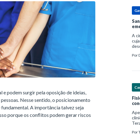
Ga
San
eme
A c
cuja
des
prin
Por
pess
por
Car
al e podem surgir pela oposição de ideias,
Fis
pessoas. Nesse sentido, o posicionamento
con
fundamental. A importância talvez seja
Ape
sso porque os conflitos podem gerar riscos
clín
Ter
foco
Por
com