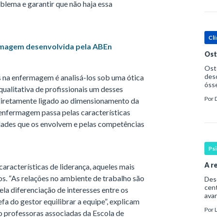
blema e garantir que não haja essa
Clí
rmagem desenvolvida pela ABEn
Ost
Oste
deso
s na enfermagem é analisá-los sob uma ótica
ósse
qualitativa de profissionais um desses
ost
Por
 diretamente ligado ao dimensionamento da
Saúd
 enfermagem passa pelas características
idades que os envolvem e pelas competências
Ps
A r
características de liderança, aqueles mais
os. “As relações no ambiente de trabalho são
Desde
cent
a diferenciação de interesses entre os
avan
efa do gestor equilibrar a equipe”, explicam
cons
Por
pri
 professoras associadas da Escola de