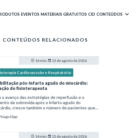
PRODUTOS
EVENTOS
MATERIAIS GRATUITOS
CID
CONTEÚDOS
CONTEÚDOS RELACIONADOS
16 min.
13 de agosto de 2026
ioterapia Cardiovascular e Respiratória
bilitação pós-infarto agudo do miocárdio:
ação do fisioterapeuta
o avanço das estratégias de reperfusão e o
nto da sobrevida após o infarto agudo do
cárdio, cresce também o número de pacientes que
ssitam de reabilitação cardiovascular
Thiago Dipp
ruturada.Nesse contexto, o fisioterapeuta assume
apel estr
14 min.
13 de agosto de 2026