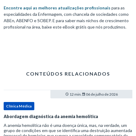
Encontre aqui as melhores atualizações profissionais
para as
especialidades da Enfermagem, com chancela de sociedades como
ABEn, ABENFO e SOBEP. E para saber mais nichos de crescimento
profissional na área, baixe este eBook grátis que nós produzimos.
CONTEÚDOS RELACIONADOS
12 min.
06 de julho de 2026
Clínica Médica
Abordagem diagnóstica da anemia hemolítica
A anemia hemolítica não é uma doença única, mas, na verdade, um
grupo de condições em que se identifica uma destruição aumentada
(precoce) de hemácias que supera a capacidade compensatória da