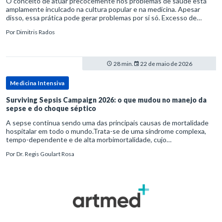
O conceito de atuar precocemente nos problemas de saúde está
amplamente inculcado na cultura popular e na medicina. Apesar
disso, essa prática pode gerar problemas por si só. Excesso de
diagnósticos e de tratamentos podem advir de prevenção excessiva
Por
Dimitris Rados
28 min.
22 de maio de 2026
Medicina Intensiva
Surviving Sepsis Campaign 2026: o que mudou no manejo da
sepse e do choque séptico
A sepse continua sendo uma das principais causas de mortalidade
hospitalar em todo o mundo.Trata-se de uma síndrome complexa,
tempo-dependente e de alta morbimortalidade, cujo
reconhecimento precoce e manejo estruturado são determinantes
Por
Dr. Regis Goulart Rosa
para o desfe