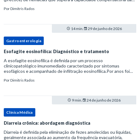
medula óssea.Como a vida média normal da hemácia é de apro
Por
Dimitris Rados
14 min.
29 de junho de 2026
Gastroenterologia
Esofagite eosinofílica: Diagnóstico e tratamento
A esofagite eosinofílica é definida por um processo
clinicopatológico imunomediado caracterizado por sintomas
esofágicos e acompanhado de infiltração eosinofílica.Por anos foi
considerada uma manifestação dentro do espectro da doença do
Por
Dimitris Rados
refluxo gastr
9 min.
24 de junho de 2026
Clínica Médica
Diarreia crônica: abordagem diagnóstica
Diarreia é definida pela eliminação de fezes amolecidas ou líquidas,
geralmente associada ao aumento da frequência evacuatória,