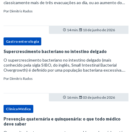
classicamente mais de três evacuações ao dia, ou ao aumento do
volume fecal.Na prática, a consistência das fezes costuma s
Por
Dimitris Rados
14 min.
10 de junho de 2026
Gastroenterologia
Supercrescimento bacteriano no intestino delgado
O supercrescimento bacteriano no intestino delgado (mais
conhecido pela sigla SIBO, do inglês, Small Intestinal Bacterial
Overgrowth) é definido por uma população bacteriana excessiva.
rata-se de uma forma específica de disbiose do trato digestivo. P
Por
Dimitris Rados
16 min.
03 de junho de 2026
Clínica Médica
Prevenção quaternária e quinquenária: o que todo médico
deve saber