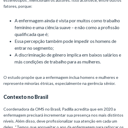
estereótipos”, mencionam os autores. Isso acontece, entre outros
fatores, porque:
A enfermagem ainda é vista por muitos como trabalho
feminino e uma ciência suave – e não como a profissão
qualificada que é;
Essa percepção também pode impedir os homens de
entrar no segmento;
A discriminação de gênero implica em baixos salários e
más condições de trabalho para as mulheres.
O estudo propõe que a enfermagem inclua homens e mulheres e
represente minorias étnicas, especialmente na gerência sênior.
Contexto no Brasil
Coordenadora da OMS no Brasil, Padilla acredita que em 2020 a
enfermagem precisará incrementar sua presença nos mais distintos
níveis. Além disso, deve profissionalizar sua atenção em cada um
deles. “Temos que aproveitar o ano da enfermagem para reforçar os