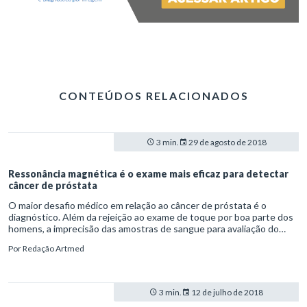
CONTEÚDOS RELACIONADOS
3 min.
29 de agosto de 2018
Ressonância magnética é o exame mais eficaz para detectar
câncer de próstata
O maior desafio médico em relação ao câncer de próstata é o
diagnóstico. Além da rejeição ao exame de toque por boa parte dos
homens, a imprecisão das amostras de sangue para avaliação do
antígeno prostático específico (PSA) agravam a situação. A boa
Por
Redação Artmed
notícia é que os exames de ressonância magnética (RM) têm se
mostrado eficazes na detecção de câncer de próstata.
3 min.
12 de julho de 2018