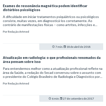
Exames de ressonância magnética podem identificar
distúrbios psicológicos
A dificuldade em iniciar tratamentos psiquiátricos ou psicológicos
consiste, muitas vezes, em diagnosticá-los corretamente. Ao
contrário de manifestações físicas – como artrites, infecções e
contraturas –, os distúrbios psicológicos não contam com exames
Por
Redação Artmed
de diagnóstico precisos. Mas isso pode estar prestes a mudar.
7 min.
18 de abril de 2018
Atualização em radiologia: o que profissionais renomados da
área pensam sobre isso
Para entendermos melhor como a atualização profissional reflete na
área da Saúde, a redação do Secad conversou sobre o assunto com
o presidente do Colégio Brasileiro de Radiologia e Diagnóstico por
Imagem (CBR), prof. Dr. Manoel de Souza Rocha, e com o organizador
Por
Redação Artmed
do Programa de Atualização em Radiologia e Diagnóstico por
Imagem (PRORAD), prof. Dr. Luís Ronan de Souza.
6 min.
27 de setembro de 2017