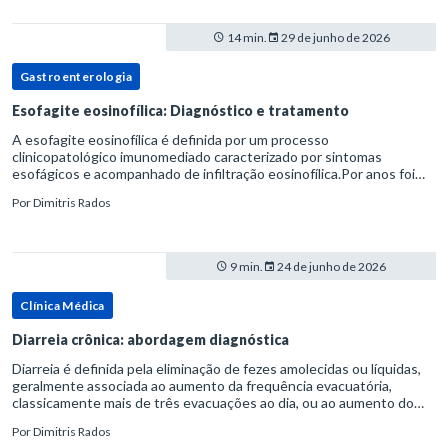
14 min.
29 de junho de 2026
Gastroenterologia
Esofagite eosinofílica: Diagnóstico e tratamento
A esofagite eosinofílica é definida por um processo
clinicopatológico imunomediado caracterizado por sintomas
esofágicos e acompanhado de infiltração eosinofílica.Por anos foi
considerada uma manifestação dentro do espectro da doença do
Por
Dimitris Rados
refluxo gastr
9 min.
24 de junho de 2026
Clínica Médica
Diarreia crônica: abordagem diagnóstica
Diarreia é definida pela eliminação de fezes amolecidas ou líquidas,
geralmente associada ao aumento da frequência evacuatória,
classicamente mais de três evacuações ao dia, ou ao aumento do
volume fecal.Na prática, a consistência das fezes costuma s
Por
Dimitris Rados