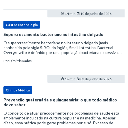
14 min.
10 de junho de 2026
Gastroenterologia
Supercrescimento bacteriano no intestino delgado
O supercrescimento bacteriano no intestino delgado (mais
conhecido pela sigla SIBO, do inglês, Small Intestinal Bacterial
Overgrowth) é definido por uma população bacteriana excessiva.
rata-se de uma forma específica de disbiose do trato digestivo. P
Por
Dimitris Rados
16 min.
03 de junho de 2026
Clínica Médica
Prevenção quaternária e quinquenária: o que todo médico
deve saber
O conceito de atuar precocemente nos problemas de saúde está
amplamente inculcado na cultura popular e na medicina. Apesar
disso, essa prática pode gerar problemas por si só. Excesso de
diagnósticos e de tratamentos podem advir de prevenção excessiva