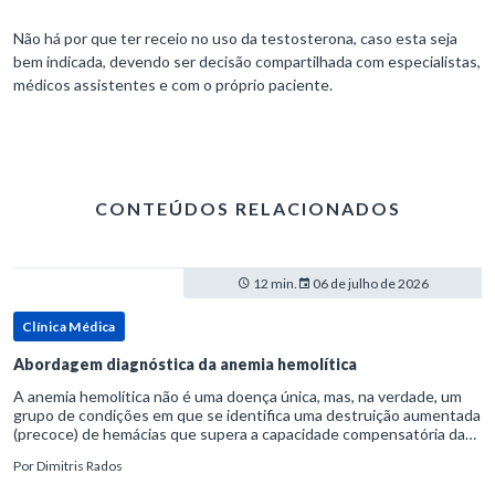
Não há por que ter receio no uso da testosterona, caso esta seja
bem indicada, devendo ser decisão compartilhada com especialistas,
médicos assistentes e com o próprio paciente.
CONTEÚDOS RELACIONADOS
12 min.
06 de julho de 2026
Clínica Médica
Abordagem diagnóstica da anemia hemolítica
A anemia hemolítica não é uma doença única, mas, na verdade, um
grupo de condições em que se identifica uma destruição aumentada
(precoce) de hemácias que supera a capacidade compensatória da
medula óssea.Como a vida média normal da hemácia é de apro
Por
Dimitris Rados