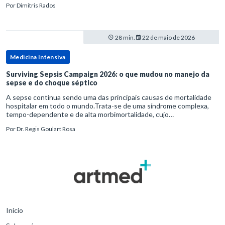
Por
Dimitris Rados
28 min.
22 de maio de 2026
Medicina Intensiva
Surviving Sepsis Campaign 2026: o que mudou no manejo da
sepse e do choque séptico
A sepse continua sendo uma das principais causas de mortalidade
hospitalar em todo o mundo.Trata-se de uma síndrome complexa,
tempo-dependente e de alta morbimortalidade, cujo
reconhecimento precoce e manejo estruturado são determinantes
Por
Dr. Regis Goulart Rosa
para o desfe
Início
Sobre nós