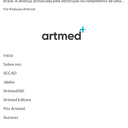
Brasil. A doença, provocada pela obstrução ou rompimento de uma
artéria no cérebro, é a segunda causa de morte e a primeira de
Por
Redação Artmed
incapacidade no país.
Início
Sobre nós
SECAD
Jaleko
Artmed360
Artmed Editora
Pós Artmed
Autores