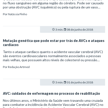
no fluxo sanguíneo em alguma região do cérebro. Pode ser causado
por uma obstrução (AVC isquêmico) ou pela ruptura de um vaso
(AVC hemorrágico). O AVC isquêmico pode ser causado por uma
Por
Natássia Pinho
trombose ou por uma embolia e é responsável por cerca de 80% dos
casos. Os sintomas se iniciam subitamente e se caracterizam por
fraqueza muscular, paralisia, perda de sensibilidade ou sensibilidade
anormal de um lado do corpo, dificuldade em falar, confusão,
3 min.
08 de junho de 2018
problemas com a visão, tonturas, perda de equilíbrio e coordenação.¹
Mutação genética que pode estar por trás de AVCs e ataques
cardíacos
Tanto o ataque cardíaco quanto o acidente vascular cerebral (AVC)
são eventos cardiovasculares normalmente associados a pessoas
mais velhas, que possuem altos níveis de colesterol ou pressão
arterial, e com histórico de tabagismo ou diabetes. Mas o que levaria
Por
Redação Artmed
pacientes sem essas síndromes a sofrerem de infarto ou derrame?
De acordo com o estudo publicado no PubMed, a resposta pode
estar numa mutação genética intitulada Clonal Hematopoiesis of
Indeterminate Potential (Potencial Hematopoiese Clonal
3 min.
01 de junho de 2018
Indeterminado) – ou Chip, na sigla em inglês.
AVC: cuidados de enfermagem no processo de reabilitação
Nos últimos anos, o Ministério da Saúde vem travando uma cruzada
para combater a incidência de Acidente Vascular Cerebral (AVC) no