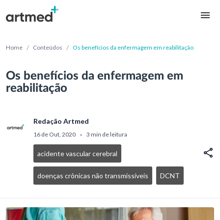
/
/
Home
Conteúdos
Os benefícios da enfermagem em reabilitação
Os benefícios da enfermagem em
reabilitação
Redação Artmed
16 de Out, 2020
3 min de leitura
•
acidente vascular cerebral
doenças crônicas não transmissíveis
DCNT