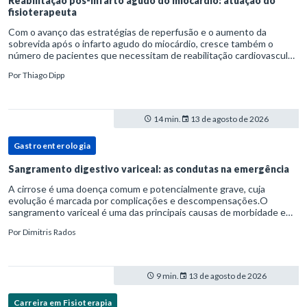
Reabilitação pós-infarto agudo do miocárdio: atuação do
fisioterapeuta
Com o avanço das estratégias de reperfusão e o aumento da
sobrevida após o infarto agudo do miocárdio, cresce também o
número de pacientes que necessitam de reabilitação cardiovascular
estruturada.Nesse contexto, o fisioterapeuta assume um papel estr
Por
Thiago Dipp
14 min.
13 de agosto de 2026
Gastroenterologia
Sangramento digestivo variceal: as condutas na emergência
A cirrose é uma doença comum e potencialmente grave, cuja
evolução é marcada por complicações e descompensações.O
sangramento variceal é uma das principais causas de morbidade e
mortalidade para pessoas com cirrose.Ele é causado pela
Por
Dimitris Rados
hipertensão port
9 min.
13 de agosto de 2026
Carreira em Fisioterapia