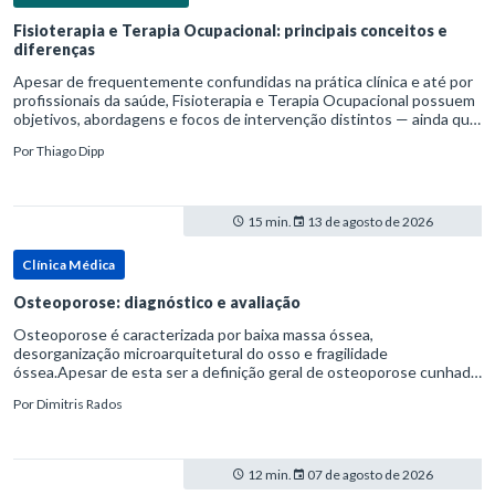
Fisioterapia e Terapia Ocupacional: principais conceitos e
diferenças
Apesar de frequentemente confundidas na prática clínica e até por
profissionais da saúde, Fisioterapia e Terapia Ocupacional possuem
objetivos, abordagens e focos de intervenção distintos — ainda que
complementares. Entender essas diferenças é essenc
Por
Thiago Dipp
15 min.
13 de agosto de 2026
Clínica Médica
Osteoporose: diagnóstico e avaliação
Osteoporose é caracterizada por baixa massa óssea,
desorganização microarquitetural do osso e fragilidade
óssea.Apesar de esta ser a definição geral de osteoporose cunhada
pela Organização Mundial da Saúde, ela tem um enfoque
Por
Dimitris Rados
patofisiológico, e não c
12 min.
07 de agosto de 2026