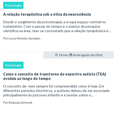
Psicologia
A relação terapêutica sob a ótica da neurociência
Desde o surgimento da psicoterapia, a ocupa espaço central no
tratamento. Com o passar do tempo e o avanço da pesquisa
científica na área, tem-se constatado que a relação terapêutica é
um dos principais mecanismos associados à mudança, sendo consist
Por
Lucas Remião Sampaio
19 min.
06 de agosto de 2026
Psicologia
Como o conceito de transtorno do espectro autista (TEA)
evoluiu ao longo do tempo
O conceito de nem sempre foi compreendido como é hoje. Em
diferentes períodos históricos, o autismo deixou de ser associado
principalmente às psicoses infantis e a teorias sobre o
desenvolvimento humano para ser reconhecido como um
Por
Redação Artmed
transtorno do des