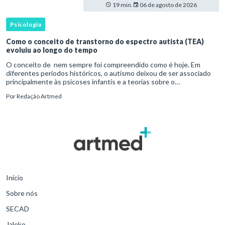
19 min.
06 de agosto de 2026
Psicologia
Como o conceito de transtorno do espectro autista (TEA)
evoluiu ao longo do tempo
O conceito de nem sempre foi compreendido como é hoje. Em
diferentes períodos históricos, o autismo deixou de ser associado
principalmente às psicoses infantis e a teorias sobre o
desenvolvimento humano para ser reconhecido como um
Por
Redação Artmed
transtorno do des
Início
Sobre nós
SECAD
Jaleko