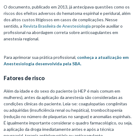
O documento, publicado em 2013, já antecipava questões como os
riscos dos efeitos adversos do hematoma espinhal e peridural, além
dos altos custos litigiosos em casos de complicações. Nesse
sentido, a
Revista Brasileira de Anestesiologia
propõe auxiliar o
profissional na abordagem correta sobre anticoagulantes em
anestesia regional.
Para aprimorar sua prática profissional,
conheça a atualização em
Anestesiologia desenvolvida pela SBA.
Fatores de risco
Além da idade e do sexo do paciente (o HEP é mais comum em
mulheres), antes da aplicação da anestesia são consideradas as
condições clínicas do paciente. Leia-se: coagulopatias congênitas
ou adquiridas (insuficiência renal ou hepática), trombocitopenia
(redução no número de plaquetas no sangue) e anomalias espinhais.
É igualmente importante considerar o quadro farmacológico, ou seja,
a aplicação da droga imediatamente antes e após a técnica
neuroaxial, terapia antiplaquetária ou anticoagulante.