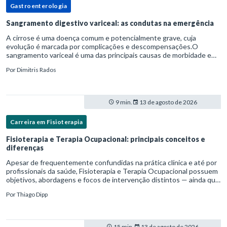
Gastroenterologia
Sangramento digestivo variceal: as condutas na emergência
A cirrose é uma doença comum e potencialmente grave, cuja
evolução é marcada por complicações e descompensações.O
sangramento variceal é uma das principais causas de morbidade e
mortalidade para pessoas com cirrose.Ele é causado pela
Por
Dimitris Rados
hipertensão port
9 min.
13 de agosto de 2026
Carreira em Fisioterapia
Fisioterapia e Terapia Ocupacional: principais conceitos e
diferenças
Apesar de frequentemente confundidas na prática clínica e até por
profissionais da saúde, Fisioterapia e Terapia Ocupacional possuem
objetivos, abordagens e focos de intervenção distintos — ainda que
complementares. Entender essas diferenças é essenc
Por
Thiago Dipp
15 min.
13 de agosto de 2026