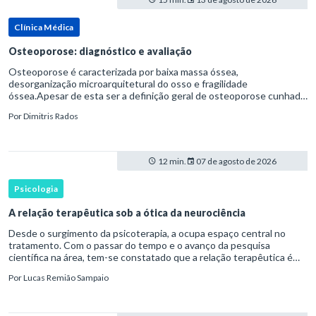
Clínica Médica
Osteoporose: diagnóstico e avaliação
Osteoporose é caracterizada por baixa massa óssea,
desorganização microarquitetural do osso e fragilidade
óssea.Apesar de esta ser a definição geral de osteoporose cunhada
pela Organização Mundial da Saúde, ela tem um enfoque
Por
Dimitris Rados
patofisiológico, e não c
12 min.
07 de agosto de 2026
Psicologia
A relação terapêutica sob a ótica da neurociência
Desde o surgimento da psicoterapia, a ocupa espaço central no
tratamento. Com o passar do tempo e o avanço da pesquisa
científica na área, tem-se constatado que a relação terapêutica é
um dos principais mecanismos associados à mudança, sendo consist
Por
Lucas Remião Sampaio