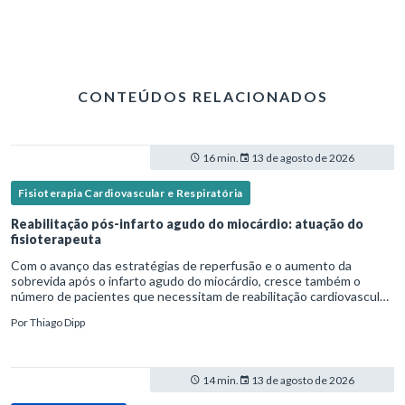
CONTEÚDOS RELACIONADOS
16 min.
13 de agosto de 2026
Fisioterapia Cardiovascular e Respiratória
Reabilitação pós-infarto agudo do miocárdio: atuação do
fisioterapeuta
Com o avanço das estratégias de reperfusão e o aumento da
sobrevida após o infarto agudo do miocárdio, cresce também o
número de pacientes que necessitam de reabilitação cardiovascular
estruturada.Nesse contexto, o fisioterapeuta assume um papel estr
Por
Thiago Dipp
14 min.
13 de agosto de 2026