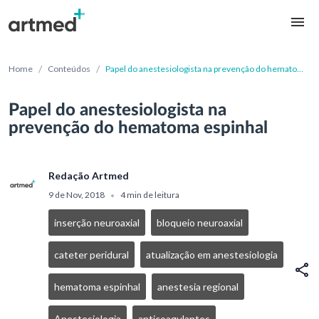
/
/
Home
Conteúdos
Papel do anestesiologista na prevenção do hematoma
espinhal
Papel do anestesiologista na
prevenção do hematoma espinhal
Redação Artmed
9 de Nov, 2018
4 min de leitura
•
inserção neuroaxial
bloqueio neuroaxial
cateter peridural
atualização em anestesiologia
hematoma espinhal
anestesia regional
Anestesiologia
anticoagulantes