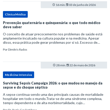
16 min.
03 de junho de 2026
Clínica Médica
Prevenção quaternária e quinquenária: o que todo médico
deve saber
O conceito de atuar precocemente nos problemas de saúde está
amplamente inculcado na cultura popular e na medicina. Apesar
disso, essa prática pode gerar problemas por si só. Excesso de
diagnósticos e de tratamentos podem advir de prevenção excessiva
Por
Dimitris Rados
28 min.
22 de maio de 2026
Medicina Intensiva
Surviving Sepsis Campaign 2026: o que mudou no manejo da
sepse e do choque séptico
A sepse continua sendo uma das principais causas de mortalidade
hospitalar em todo o mundo.Trata-se de uma síndrome complexa,
tempo-dependente e de alta morbimortalidade, cujo
reconhecimento precoce e manejo estruturado são determinantes
Por
Dr. Regis Goulart Rosa