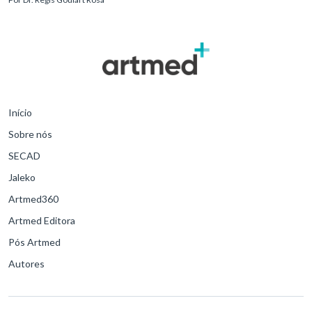
para o desfe
Início
Sobre nós
SECAD
Jaleko
Artmed360
Artmed Editora
Pós Artmed
Autores