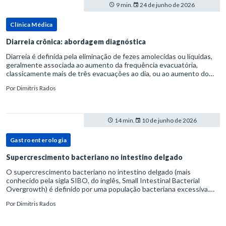
9 min.
24 de junho de 2026
Clínica Médica
Diarreia crônica: abordagem diagnóstica
Diarreia é definida pela eliminação de fezes amolecidas ou líquidas,
geralmente associada ao aumento da frequência evacuatória,
classicamente mais de três evacuações ao dia, ou ao aumento do
volume fecal.Na prática, a consistência das fezes costuma s
Por
Dimitris Rados
14 min.
10 de junho de 2026
Gastroenterologia
Supercrescimento bacteriano no intestino delgado
O supercrescimento bacteriano no intestino delgado (mais
conhecido pela sigla SIBO, do inglês, Small Intestinal Bacterial
Overgrowth) é definido por uma população bacteriana excessiva.
rata-se de uma forma específica de disbiose do trato digestivo. P
Por
Dimitris Rados