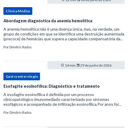
Clínica Médica
Abordagem diagnóstica da anemia hemolítica
A anemia hemolítica não é uma doença única, mas, na verdade, um
grupo de condições em que se identifica uma destruição aumentada
(precoce) de hemácias que supera a capacidade compensatória da
medula óssea.Como a vida média normal da hemácia é de apro
Por
Dimitris Rados
14 min.
29 de junho de 2026
Gastroenterologia
Esofagite eosinofílica: Diagnóstico e tratamento
A esofagite eosinofílica é definida por um processo
clinicopatológico imunomediado caracterizado por sintomas
esofágicos e acompanhado de infiltração eosinofílica.Por anos foi
considerada uma manifestação dentro do espectro da doença do
Por
Dimitris Rados
refluxo gastr