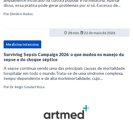
amplamente inculcado na cultura popular e na medicina. Apesar
disso, essa prática pode gerar problemas por si só. Excesso de
diagnósticos e de tratamentos podem advir de prevenção excessiva
Por
Dimitris Rados
28 min.
22 de maio de 2026
Medicina Intensiva
Surviving Sepsis Campaign 2026: o que mudou no manejo da
sepse e do choque séptico
A sepse continua sendo uma das principais causas de mortalidade
hospitalar em todo o mundo.Trata-se de uma síndrome complexa,
tempo-dependente e de alta morbimortalidade, cujo
reconhecimento precoce e manejo estruturado são determinantes
Por
Dr. Regis Goulart Rosa
para o desfe