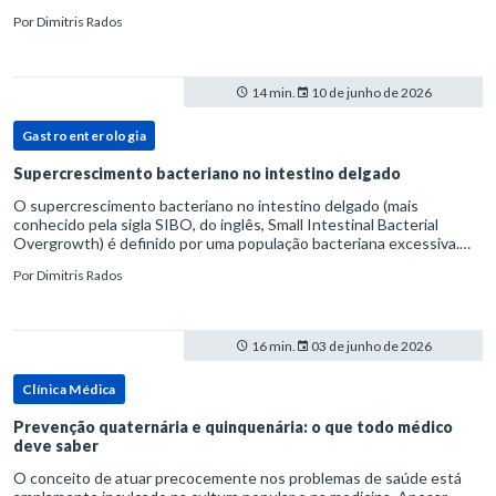
volume fecal.Na prática, a consistência das fezes costuma s
Por
Dimitris Rados
14 min.
10 de junho de 2026
Gastroenterologia
Supercrescimento bacteriano no intestino delgado
O supercrescimento bacteriano no intestino delgado (mais
conhecido pela sigla SIBO, do inglês, Small Intestinal Bacterial
Overgrowth) é definido por uma população bacteriana excessiva.
rata-se de uma forma específica de disbiose do trato digestivo. P
Por
Dimitris Rados
16 min.
03 de junho de 2026
Clínica Médica
Prevenção quaternária e quinquenária: o que todo médico
deve saber
O conceito de atuar precocemente nos problemas de saúde está