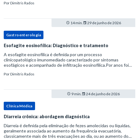
Por
Dimitris Rados
14 min.
29 de junho de 2026
Gastroenterologia
Esofagite eosinofílica: Diagnóstico e tratamento
A esofagite eosinofílica é definida por um processo
clinicopatológico imunomediado caracterizado por sintomas
esofágicos e acompanhado de infiltração eosinofílica.Por anos foi
considerada uma manifestação dentro do espectro da doença do
Por
Dimitris Rados
refluxo gastr
9 min.
24 de junho de 2026
Clínica Médica
Diarreia crônica: abordagem diagnóstica
Diarreia é definida pela eliminação de fezes amolecidas ou líquidas,
geralmente associada ao aumento da frequência evacuatória,
classicamente mais de três evacuações ao dia, ou ao aumento do