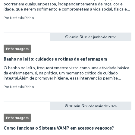
ocorrer em qualquer pessoa, independentemente de raça, cor e
idade, que gerem sofrimento e comprometem a vida social, física e
laboral do indivíduo.Por isso, os transtornos psiquiátricos rep
Por
Natássia Pinho
6 min.
01 de junho de 2026
Enfermagem
Banho no leito: cuidados e rotinas de enfermagem
O banho no leito, frequentemente visto como uma atividade básica
da enfermagem, é, na prática, um momento crítico de cuidado
integral.Além de promover higiene, essa intervenção permite
avaliação clínica detalhada, prevenção de complicações e fortalec
Por
Natássia Pinho
10 min.
29 de maio de 2026
Enfermagem
Como funciona o Sistema VAMP em acessos venosos?