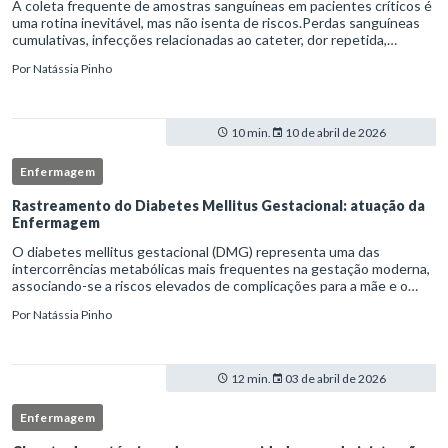
A coleta frequente de amostras sanguíneas em pacientes críticos é
uma rotina inevitável, mas não isenta de riscos.Perdas sanguíneas
cumulativas, infecções relacionadas ao cateter, dor repetida,
necessidade de múltiplas punções e manipulação excessiva
Por
Natássia Pinho
10 min.
10 de abril de 2026
Enfermagem
Rastreamento do Diabetes Mellitus Gestacional: atuação da
Enfermagem
O diabetes mellitus gestacional (DMG) representa uma das
intercorrências metabólicas mais frequentes na gestação moderna,
associando-se a riscos elevados de complicações para a mãe e o
feto quando não identificado precocemente.Neste cenário, o
Por
Natássia Pinho
enferm
12 min.
03 de abril de 2026
Enfermagem