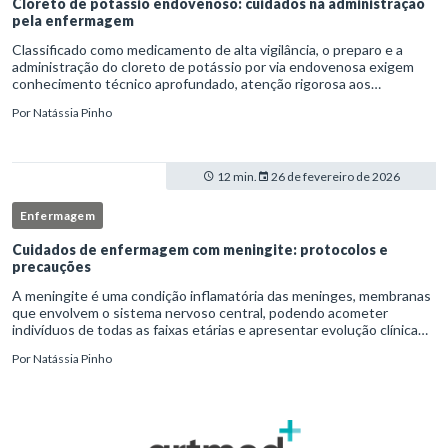
Cloreto de potássio endovenoso: cuidados na administração
pela enfermagem
Classificado como medicamento de alta vigilância, o preparo e a
administração do cloreto de potássio por via endovenosa exigem
conhecimento técnico aprofundado, atenção rigorosa aos
protocolos institucionais e atuação criteriosa da equipe de
Por
Natássia Pinho
enfermag
12 min.
26 de fevereiro de 2026
Enfermagem
Cuidados de enfermagem com meningite: protocolos e
precauções
A meningite é uma condição inflamatória das meninges, membranas
que envolvem o sistema nervoso central, podendo acometer
indivíduos de todas as faixas etárias e apresentar evolução clínica
variável, desde quadros autolimitados até situações de extrem
Por
Natássia Pinho