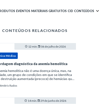
PRODUTOS
EVENTOS
MATERIAIS GRATUITOS
CID
CONTEÚDOS
CONTEÚDOS RELACIONADOS
12 min.
06 de julho de 2026
nica Médica
rdagem diagnóstica da anemia hemolítica
emia hemolítica não é uma doença única, mas, na
ade, um grupo de condições em que se identifica
 destruição aumentada (precoce) de hemácias que
era a capacidade compensatória da medula
Dimitris Rados
a.Como a vida média normal da hemácia é de apro
14 min.
29 de junho de 2026