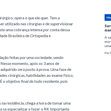
irúrgico, opera o que ele quer. Tem a
Me
er utilizado nas cirurgias e de supervisionar
Sur
xiste uma cobrança intensa por conta dessa
man
edade Brasileira de Ortopedia e
A se
mort
uma
mor
Por
D
man
ação feitas por uma sociedade, sendo
s. Nesse momento, após os 3 anos de
adquirido será posto à prova. Uma fase de
ades cirúrgicas, habilidades ao exame físico,
 É o objetivo final de todo residente, pois
s na residência, chega a hora de tomar uma
 se especializar e fazer o R4. Importante