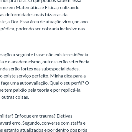
inhos pra fora”. O que poucos sabem: essa
rme em Matemática e Física, realizando
 as deformidades mais bizarras da
e, a Dor. Essa área de atuação virou, no ano
opédica, podendo ser cobrada inclusive nas
ração a seguinte frase: não existe residência
oria e o academicismo, outros serão referência
inda serão fortes nas subespecialidades.
 existe serviço perfeito. Minha dica para a
 faça uma autoavaliação. Qual o seu perfil? O
e tem paixão pela teoria e por replicá-la.
 outras coisas.
militar? Enfoque em trauma? Eletivas
averá erro. Segundo, converse com staffs e
es estarão atualizados e por dentro dos prós