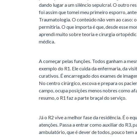
dando lugar a um silêncio sepulcral. O outro re
foi assim que tomei meu primeiro esporro, ante
Traumatologia. O conteúdo não vem ao caso: o 
permitiria. O que importa é que, desde esse m
aprendi muito sobre teoria e cirurgia ortopédi
médica.
A começar pelas funções. Todos ganham a mesm
exemplo do R1. Ele cuida da enfermaria, da visit
curativos. É encarregado dos exames de imagem
No centro cirúrgico, escova e prepara os paci
campo, ocupa posições menos nobres como afa
resumo, o R1 faz a parte braçal do serviço.
Já o R2 vive a melhor fase da residência. É o eq
atenções. Passa a entrar como auxiliar do R3, p
ambulatório, que é dever de todos, pouco tem 