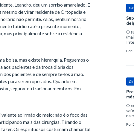
sidente, Leandro, deu um sorriso amarelado. E
Ga
s mesmo de virar residente de Ortopedia e
Sup
horário não permite. Aliás, nenhum horário
del
omento fatídico até o presente momento,
O s
ca, mas principalmente sobre a residência
(mai
Inte
popu
Por
espe
a bolsa, mas existe hierarquia. Peguemos o
a aos pacientes e da troca diária dos
 dos pacientes e de sempre tê-los à mão.
entes para serem operados. Quando em
Clí
star, segurar ou tracionar membros. Em
Pre
méd
O c
saúd
uivalente ao irmão do meio: não é o foco das
na m
prob
articipando mais das cirurgias. Tirando o
Por
tra
a fazer. Os espirituosos costumam chamar tal