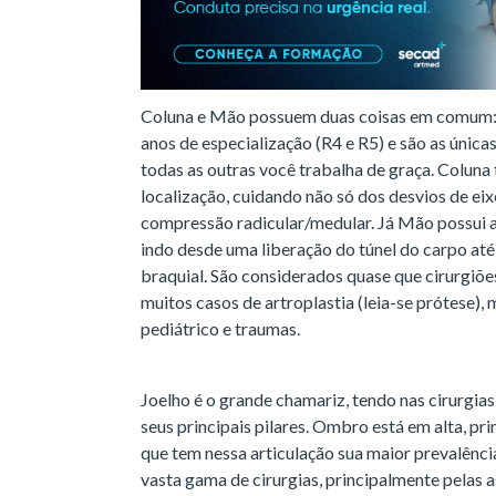
Coluna e Mão possuem duas coisas em comum:
anos de especialização (R4 e R5) e são as única
todas as outras você trabalha de graça. Colun
localização, cuidando não só dos desvios de e
compressão radicular/medular. Já Mão possui a
indo desde uma liberação do túnel do carpo até
braquial. São considerados quase que cirurgiõe
muitos casos de artroplastia (leia-se prótese
pediátrico e traumas.
Joelho é o grande chamariz, tendo nas cirurgias
seus principais pilares. Ombro está em alta, pr
que tem nessa articulação sua maior prevalênc
vasta gama de cirurgias, principalmente pelas 