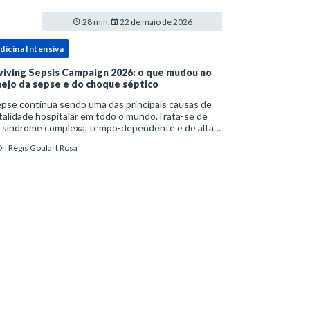
28 min.
22 de maio de 2026
dicina Intensiva
viving Sepsis Campaign 2026: o que mudou no
ejo da sepse e do choque séptico
pse continua sendo uma das principais causas de
alidade hospitalar em todo o mundo.Trata-se de
 síndrome complexa, tempo-dependente e de alta
bimortalidade, cujo reconhecimento precoce e
r. Regis Goulart Rosa
ejo estruturado são determinantes para o desfe