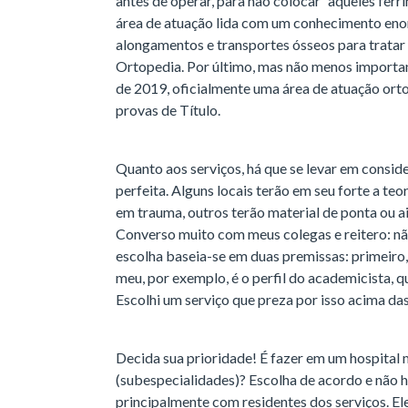
antes de operar, para não colocar “aqueles ferr
área de atuação lida com um conhecimento eno
alongamentos e transportes ósseos para tratar
Ortopedia. Por último, mas não menos important
de 2019, oficialmente uma área de atuação ort
provas de Título.
Quanto aos serviços, há que se levar em conside
perfeita. Alguns locais terão em seu forte a te
em trauma, outros terão material de ponta ou a
Converso muito com meus colegas e reitero: não
escolha baseia-se em duas premissas: primeiro,
meu, por exemplo, é o perfil do academicista, qu
Escolhi um serviço que preza por isso acima das
Decida sua prioridade! É fazer em um hospital 
(subespecialidades)? Escolha de acordo e não h
principalmente com residentes dos serviços. El