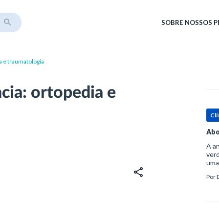
SOBRE
NOSSOS 
a e traumatologia
cia: ortopedia e
Clí
Abo
A an
verd
uma
sup
Por
ósse