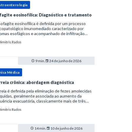
stroenterologia
fagite eosinofílica: Diagnóstico e tratamento
ofagite eosinofílica é definida por um processo
icopatológico imunomediado caracterizado por
omas esofágicos e acompanhado de infiltração
nofílica.Por anos foi considerada uma manifestação
Dimitris Rados
ro do espectro da doença do refluxo gastr
9 min.
24 de junho de 2026
nica Médica
rreia crônica: abordagem diagnóstica
reia é definida pela eliminação de fezes amolecidas
íquidas, geralmente associada ao aumento da
uência evacuatória, classicamente mais de três
uações ao dia, ou ao aumento do volume fecal.Na
Dimitris Rados
ica, a consistência das fezes costuma s
14 min.
10 de junho de 2026