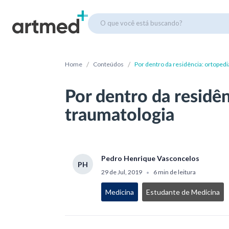
O que você está buscando?
/
/
Home
Conteúdos
Por dentro da residência: ortopedi
Por dentro da residên
traumatologia
Pedro Henrique Vasconcelos
PH
29 de Jul, 2019
6 min de leitura
•
Medicina
Estudante de Medicina