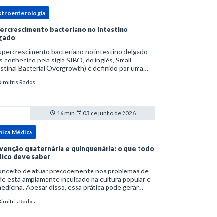
stroenterologia
ercrescimento bacteriano no intestino
gado
upercrescimento bacteriano no intestino delgado
s conhecido pela sigla SIBO, do inglês, Small
stinal Bacterial Overgrowth) é definido por uma
lação bacteriana excessiva. rata-se de uma forma
Dimitris Rados
cífica de disbiose do trato digestivo. P
16 min.
03 de junho de 2026
nica Médica
venção quaternária e quinquenária: o que todo
ico deve saber
onceito de atuar precocemente nos problemas de
e está amplamente inculcado na cultura popular e
edicina. Apesar disso, essa prática pode gerar
lemas por si só. Excesso de diagnósticos e de
Dimitris Rados
tamentos podem advir de prevenção excessiva