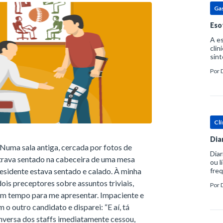
Ga
Eso
A es
clin
sint
eosi
Por
dent
Clí
Dia
Numa sala antiga, cercada por fotos de
Diar
trava sentado na cabeceira de uma mesa
ou l
residente estava sentado e calado. À minha
freq
evac
dois preceptores sobre assuntos triviais,
Por
prát
 um tempo para me apresentar. Impaciente e
 o outro candidato e disparei: “E aí, tá
nversa dos staffs imediatamente cessou,