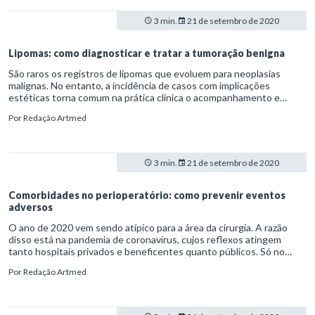
3 min.
21 de setembro de 2020
Lipomas: como diagnosticar e tratar a tumoração benigna
São raros os registros de lipomas que evoluem para neoplasias
malignas. No entanto, a incidência de casos com implicações
estéticas torna comum na prática clínica o acompanhamento e
remoção desses tumores.
Por
Redação Artmed
3 min.
21 de setembro de 2020
Comorbidades no perioperatório: como prevenir eventos
adversos
O ano de 2020 vem sendo atípico para a área da cirurgia. A razão
disso está na pandemia de coronavírus, cujos reflexos atingem
tanto hospitais privados e beneficentes quanto públicos. Só no
Sistema Único de Saúde (SUS), a queda no número de cirurgias
Por
Redação Artmed
eletivas, até o fim de agosto, era de 61,4%. As restrições são
causadas, em especial, pela falta de insumos como anestésicos e
leitos, além do risco de contaminação pela Covid-19.