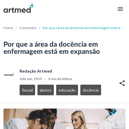
/
/
Home
Conteúdos
Por que a área da docência em enfermagem está em
expansão
Por que a área da docência em
enfermagem está em expansão
Redação Artmed
4 de Jun, 2019
3 min de leitura
•
Secad
alunos
educação
docência