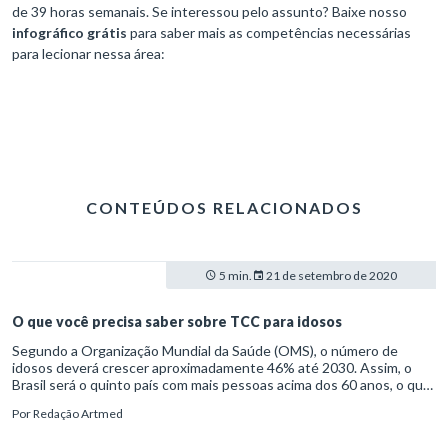
de 39 horas semanais. Se interessou pelo assunto? Baixe nosso
infográfico grátis
para saber mais as competências necessárias
para lecionar nessa área:
CONTEÚDOS RELACIONADOS
5 min.
21 de setembro de 2020
O que você precisa saber sobre TCC para idosos
Segundo a Organização Mundial da Saúde (OMS), o número de
idosos deverá crescer aproximadamente 46% até 2030. Assim, o
Brasil será o quinto país com mais pessoas acima dos 60 anos, o que
acende importantes sinais de alerta. É junto a esse público, por
Por
Redação Artmed
exemplo, que ocorre a predominância de doenças crônicas não
transmissíveis (DCNT) e a maior exposição à vulnerabilidade social.