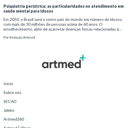
Psiquiatria geriátrica: as particularidades no atendimento em
saúde mental para idosos
Em 2050, o Brasil será o sexto país do mundo em número de idosos,
com mais de 30 milhões de pessoas acima de 60 anos. O
envelhecimento, além de acarretar doenças físicas relacionadas à
passagem do tempo, vem acompanhado de mudanças nos padrões
Por
Redação Artmed
de vida do indivíduo. A combinação entre alterações biológicas e
comportamentais pode levar ao surgimento de transtornos mentais,
como a depressão crônica e a demência. E é aí que entra o papel
importante da psiquiatria geriátrica.
Início
Sobre nós
SECAD
Jaleko
Artmed360
Artmed Editora