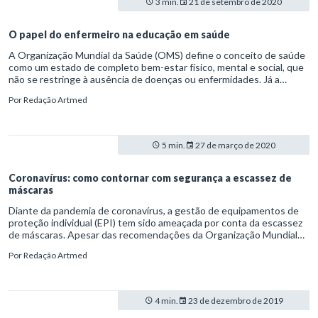
3 min.
21 de setembro de 2020
O papel do enfermeiro na educação em saúde
A Organização Mundial da Saúde (OMS) define o conceito de saúde
como um estado de completo bem-estar físico, mental e social, que
não se restringe à ausência de doenças ou enfermidades. Já a
educação é descrita como os processos formativos que se
Por
Redação Artmed
desenvolvem na convivência humana e nas organizações sociais,
segundo a Lei de Diretrizes e Bases da Educação Nacional
(L9.394/96). Uma das funções do enfermeiro, conforme o Conselho
Federal de Enfermagem (COFEN), é exatamente combinar essas
5 min.
27 de março de 2020
duas atribuições. O profissional de enfermagem é o responsável
pela prevenção, pelo cuidado e pela manutenção da saúde. Em uma
equipe multidisciplinar, ele é o profissional de saúde mais próximo do
Coronavírus: como contornar com segurança a escassez de
paciente. Daí a sua importância em esclarecer dúvidas e prestar
máscaras
informações ao paciente. O enfermeiro também desempenha o
Diante da pandemia de coronavírus, a gestão de equipamentos de
papel de educar e orientar a população, dentro ou fora do ambiente
proteção individual (EPI) tem sido ameaçada por conta da escassez
hospitalar.
de máscaras. Apesar das recomendações da Organização Mundial
da Saúde (OMS) e do Ministério da Saúde quanto ao uso restrito de
Por
Redação Artmed
respiradores dos tipos N95 e PFF2 a profissionais de saúde e
pacientes infectados, muitas pessoas acabam estocando o artigo
em casa.
4 min.
23 de dezembro de 2019