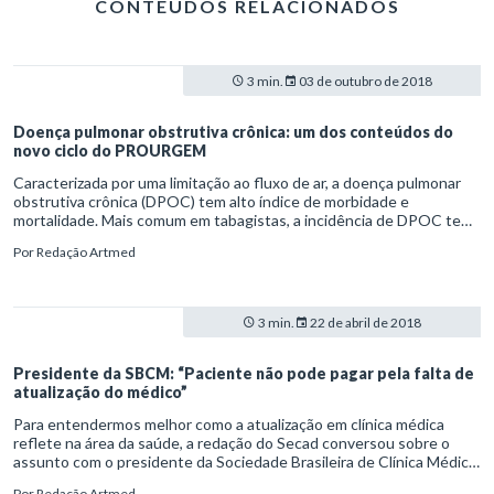
CONTEÚDOS RELACIONADOS
3 min.
03 de outubro de 2018
Doença pulmonar obstrutiva crônica: um dos conteúdos do
novo ciclo do PROURGEM
Caracterizada por uma limitação ao fluxo de ar, a doença pulmonar
obstrutiva crônica (DPOC) tem alto índice de morbidade e
mortalidade. Mais comum em tabagistas, a incidência de DPOC tem
relação direta com a quantidade e o tempo de uso de cigarros pelo
Por
Redação Artmed
paciente. No entanto, dois em cada dez óbitos não têm história
prévia relacionada ao tabagismo.
3 min.
22 de abril de 2018
Presidente da SBCM: “Paciente não pode pagar pela falta de
atualização do médico”
Para entendermos melhor como a atualização em clínica médica
reflete na área da saúde, a redação do Secad conversou sobre o
assunto com o presidente da Sociedade Brasileira de Clínica Médica
(SBCM), Dr. Antonio Carlos Lopes. Veja o que o profissional declara
Por
Redação Artmed