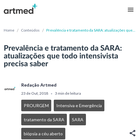
/
/
Home
Conteúdos
Prevalência e tratamento da SARA: atualizações que
todo intensivista precisa saber
Prevalência e tratamento da SARA:
atualizações que todo intensivista
precisa saber
Redação Artmed
23 de Out, 2018
3 min de leitura
•
PROURGEM
Intensiva e Emergência
tratamento da SARA
SARA
biópsia a céu aberto