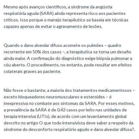
Mesmo após avanços científicos, a síndrome da angústia
respiratória aguda (SARA) ainda representa risco aos pacientes
críticos. Isso porque o manejo terapêutico se baseia em técnicas
capazes apenas de evitar o agravamento de lesões.
Quando o dano alveolar difuso acomete os pulmões – quadro
recorrente em 50% dos casos –, a terapêutica se torna um desafio
ainda maior. A confirmação do diagnóstico exige biópsia pulmonar a
céu aberto. O procedimento, no entanto, pode resultar em efeitos
colaterais graves ao paciente.
Não fosse o bastante, a maioria dos tratamentos medicamentosos –
exceto bloqueadores neuromusculares e esteroides – é
inexpressiva no combate aos sintomas da SARA. Por esses motivos,
a prevalência da SARA é de 0,42 casos por leito nas unidades de
terapia intensiva (UTIs), de acordo com um levantamento global
descrito no artigo O que todo intensivista deve saber a respeito da
síndrome do desconforto respiratório agudo e dano alveolar difuso?.