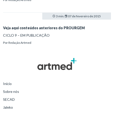
como imprescindível para o aprimoramento constante de clínicos.
3 min.
07 de fevereiro de 2015
Veja aqui conteúdos anteriores do PROURGEM
CICLO 9 – EM PUBLICAÇÃO
Por
Redação Artmed
Início
Sobre nós
SECAD
Jaleko