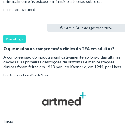
principalmente às psicoses infantis e a teorias sobre o
desenvolvimento humano para ser reconhecido como um
Por
Redação Artmed
transtorno do des
14 min.
05 de agosto de 2026
Psicologia
O que mudou na compreensão clínica do TEA em adultos?
A compreensão do mudou significativamente ao longo das últimas
décadas: as primeiras descrições de sintomas e manifestações
clínicas foram feitas em 1943 por Leo Kanner e, em 1944, por Hans
Asperger, a partir da observação de crianças com dificuldad
Por
Andreza Fonsêca da Silva
Início