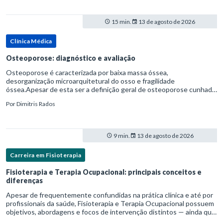
15 min.
13 de agosto de 2026
Clínica Médica
Osteoporose: diagnóstico e avaliação
Osteoporose é caracterizada por baixa massa óssea,
desorganização microarquitetural do osso e fragilidade
óssea.Apesar de esta ser a definição geral de osteoporose cunhada
pela Organização Mundial da Saúde, ela tem um enfoque
Por
Dimitris Rados
patofisiológico, e não c
9 min.
13 de agosto de 2026
Carreira em Fisioterapia
Fisioterapia e Terapia Ocupacional: principais conceitos e
diferenças
Apesar de frequentemente confundidas na prática clínica e até por
profissionais da saúde, Fisioterapia e Terapia Ocupacional possuem
objetivos, abordagens e focos de intervenção distintos — ainda que
complementares. Entender essas diferenças é essenc