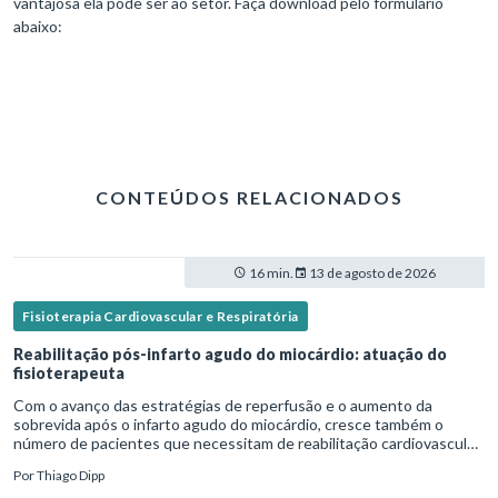
vantajosa ela pode ser ao setor. Faça download pelo formulário
abaixo:
CONTEÚDOS RELACIONADOS
16 min.
13 de agosto de 2026
Fisioterapia Cardiovascular e Respiratória
Reabilitação pós-infarto agudo do miocárdio: atuação do
fisioterapeuta
Com o avanço das estratégias de reperfusão e o aumento da
sobrevida após o infarto agudo do miocárdio, cresce também o
número de pacientes que necessitam de reabilitação cardiovascular
estruturada.Nesse contexto, o fisioterapeuta assume um papel estr
Por
Thiago Dipp