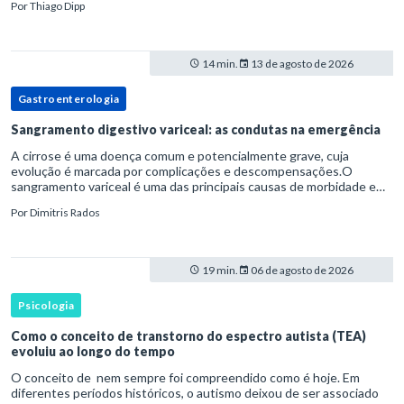
Por
Thiago Dipp
14 min.
13 de agosto de 2026
Gastroenterologia
Sangramento digestivo variceal: as condutas na emergência
A cirrose é uma doença comum e potencialmente grave, cuja
evolução é marcada por complicações e descompensações.O
sangramento variceal é uma das principais causas de morbidade e
mortalidade para pessoas com cirrose.Ele é causado pela
Por
Dimitris Rados
hipertensão port
19 min.
06 de agosto de 2026
Psicologia
Como o conceito de transtorno do espectro autista (TEA)
evoluiu ao longo do tempo
O conceito de nem sempre foi compreendido como é hoje. Em
diferentes períodos históricos, o autismo deixou de ser associado