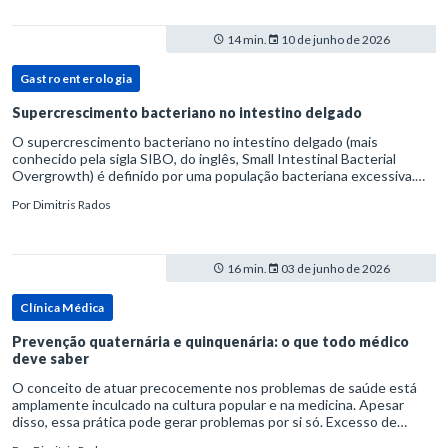
14 min.
10 de junho de 2026
Gastroenterologia
Supercrescimento bacteriano no intestino delgado
O supercrescimento bacteriano no intestino delgado (mais
conhecido pela sigla SIBO, do inglês, Small Intestinal Bacterial
Overgrowth) é definido por uma população bacteriana excessiva.
rata-se de uma forma específica de disbiose do trato digestivo. P
Por
Dimitris Rados
16 min.
03 de junho de 2026
Clínica Médica
Prevenção quaternária e quinquenária: o que todo médico
deve saber
O conceito de atuar precocemente nos problemas de saúde está
amplamente inculcado na cultura popular e na medicina. Apesar
disso, essa prática pode gerar problemas por si só. Excesso de
diagnósticos e de tratamentos podem advir de prevenção excessiva