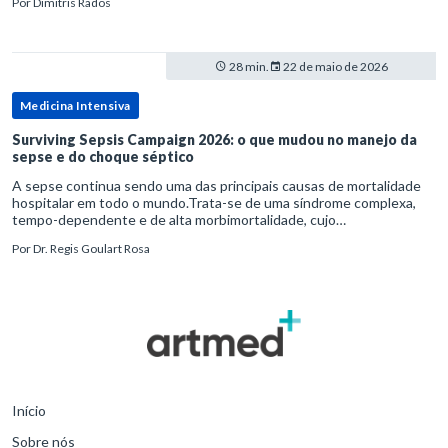
Por
Dimitris Rados
28 min.
22 de maio de 2026
Medicina Intensiva
Surviving Sepsis Campaign 2026: o que mudou no manejo da
sepse e do choque séptico
A sepse continua sendo uma das principais causas de mortalidade
hospitalar em todo o mundo.Trata-se de uma síndrome complexa,
tempo-dependente e de alta morbimortalidade, cujo
reconhecimento precoce e manejo estruturado são determinantes
Por
Dr. Regis Goulart Rosa
para o desfe
Início
Sobre nós