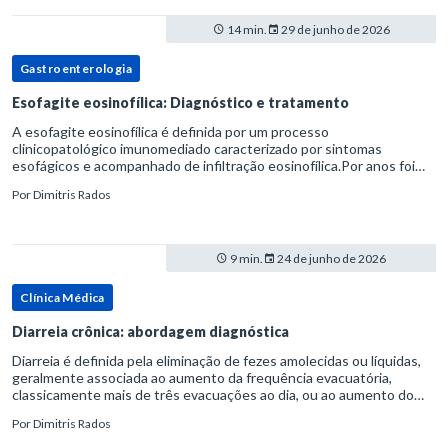
14 min.
29 de junho de 2026
Gastroenterologia
Esofagite eosinofílica: Diagnóstico e tratamento
A esofagite eosinofílica é definida por um processo
clinicopatológico imunomediado caracterizado por sintomas
esofágicos e acompanhado de infiltração eosinofílica.Por anos foi
considerada uma manifestação dentro do espectro da doença do
Por
Dimitris Rados
refluxo gastr
9 min.
24 de junho de 2026
Clínica Médica
Diarreia crônica: abordagem diagnóstica
Diarreia é definida pela eliminação de fezes amolecidas ou líquidas,
geralmente associada ao aumento da frequência evacuatória,
classicamente mais de três evacuações ao dia, ou ao aumento do
volume fecal.Na prática, a consistência das fezes costuma s
Por
Dimitris Rados