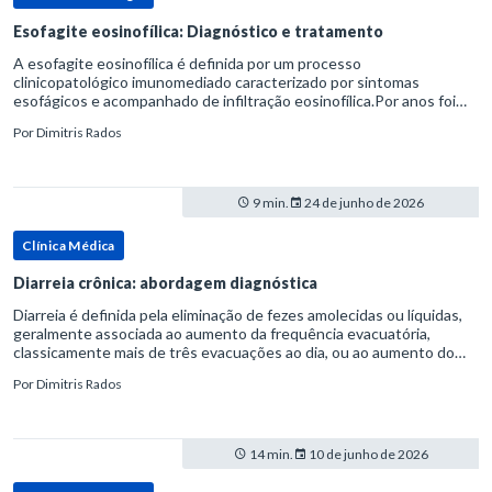
Esofagite eosinofílica: Diagnóstico e tratamento
A esofagite eosinofílica é definida por um processo
clinicopatológico imunomediado caracterizado por sintomas
esofágicos e acompanhado de infiltração eosinofílica.Por anos foi
considerada uma manifestação dentro do espectro da doença do
Por
Dimitris Rados
refluxo gastr
9 min.
24 de junho de 2026
Clínica Médica
Diarreia crônica: abordagem diagnóstica
Diarreia é definida pela eliminação de fezes amolecidas ou líquidas,
geralmente associada ao aumento da frequência evacuatória,
classicamente mais de três evacuações ao dia, ou ao aumento do
volume fecal.Na prática, a consistência das fezes costuma s
Por
Dimitris Rados
14 min.
10 de junho de 2026