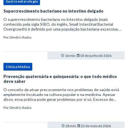
Gastroenterologia
Supercrescimento bacteriano no intestino delgado
O supercrescimento bacteriano no intestino delgado (mais
conhecido pela sigla SIBO, do inglês, Small Intestinal Bacterial
Overgrowth) é definido por uma população bacteriana excessiva.
rata-se de uma forma específica de disbiose do trato digestivo. P
Por
Dimitris Rados
16 min.
03 de junho de 2026
Clínica Médica
Prevenção quaternária e quinquenária: o que todo médico
deve saber
O conceito de atuar precocemente nos problemas de saúde está
amplamente inculcado na cultura popular e na medicina. Apesar
disso, essa prática pode gerar problemas por si só. Excesso de
diagnósticos e de tratamentos podem advir de prevenção excessiva
Por
Dimitris Rados
28 min.
22 de maio de 2026