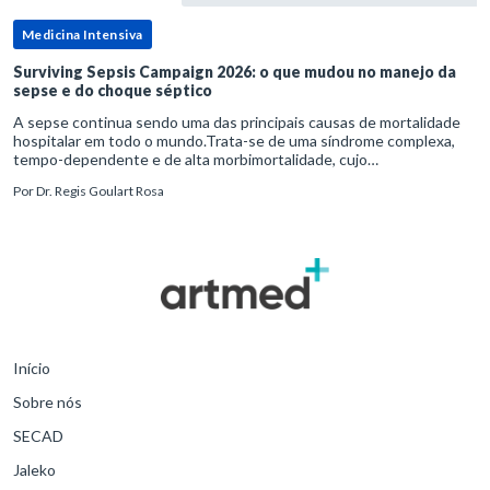
Medicina Intensiva
Surviving Sepsis Campaign 2026: o que mudou no manejo da
sepse e do choque séptico
A sepse continua sendo uma das principais causas de mortalidade
hospitalar em todo o mundo.Trata-se de uma síndrome complexa,
tempo-dependente e de alta morbimortalidade, cujo
reconhecimento precoce e manejo estruturado são determinantes
Por
Dr. Regis Goulart Rosa
para o desfe
Início
Sobre nós
SECAD
Jaleko