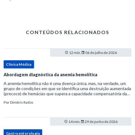
CONTEÚDOS RELACIONADOS
12 min.
06 de julho de 2026
Clínica Médica
Abordagem diagnóstica da anemia hemolítica
A anemia hemolítica não é uma doença única, mas, na verdade, um
grupo de condições em que se identifica uma destruição aumentada
(precoce) de hemácias que supera a capacidade compensatória da
medula óssea.Como a vida média normal da hemácia é de apro
Por
Dimitris Rados
14 min.
29 de junho de 2026
Gastroenterologia