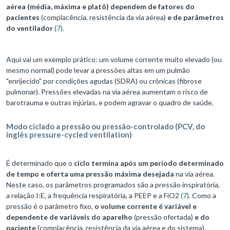
aérea (média, máxima e platô) dependem de fatores do
pacientes
(complacência, resistência da via aérea)
e de parâmetros
do ventilador
(7)
.
Aqui vai um exemplo prático: um volume corrente muito elevado (ou
mesmo normal) pode levar a pressões altas em um pulmão
"enrijecido" por condições agudas (SDRA) ou crônicas (fibrose
pulmonar). Pressões elevadas na via aérea aumentam o risco de
barotrauma e outras injúrias, e podem agravar o quadro de saúde.
Modo ciclado a pressão ou pressão-controlado (PCV, do
inglês pressure-cycled ventilation)
É determinado que o
ciclo termina após um período determinado
de tempo e oferta uma pressão máxima desejada
na via aérea.
Neste caso, os parâmetros programados são a pressão inspiratória,
a relação I:E, a frequência respiratória, a PEEP e a FiO2
(7)
. Como a
pressão é o parâmetro fixo,
o volume corrente é variável e
dependente de variáveis do aparelho
(pressão ofertada)
e do
paciente
(complacência, resistência da via aérea e do sistema).