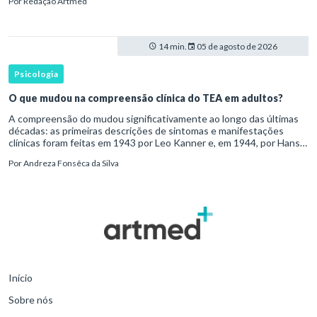
Por
Redação Artmed
transtorno do des
14 min.
05 de agosto de 2026
Psicologia
O que mudou na compreensão clínica do TEA em adultos?
A compreensão do mudou significativamente ao longo das últimas
décadas: as primeiras descrições de sintomas e manifestações
clínicas foram feitas em 1943 por Leo Kanner e, em 1944, por Hans
Asperger, a partir da observação de crianças com dificuldad
Por
Andreza Fonsêca da Silva
Início
Sobre nós