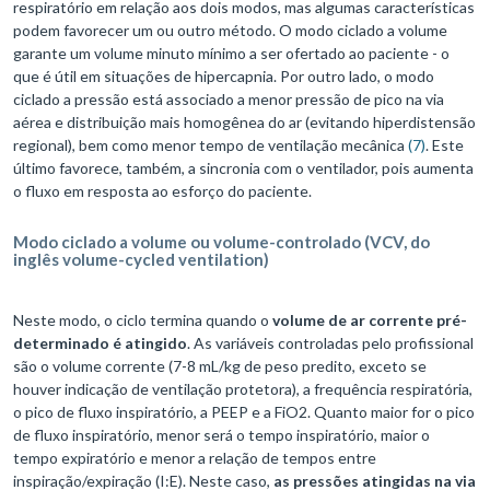
respiratório em relação aos dois modos, mas algumas características
podem favorecer um ou outro método. O modo ciclado a volume
garante um volume minuto mínimo a ser ofertado ao paciente - o
que é útil em situações de hipercapnia. Por outro lado, o modo
ciclado a pressão está associado a menor pressão de pico na via
aérea e distribuição mais homogênea do ar (evitando hiperdistensão
regional), bem como menor tempo de ventilação mecânica
(7)
. Este
último favorece, também, a sincronia com o ventilador, pois aumenta
o fluxo em resposta ao esforço do paciente.
Modo ciclado a volume ou volume-controlado (VCV, do
inglês volume-cycled ventilation)
Neste modo, o ciclo termina quando o
volume de ar corrente pré-
determinado é atingido
. As variáveis controladas pelo profissional
são o volume corrente (7-8 mL/kg de peso predito, exceto se
houver indicação de ventilação protetora), a frequência respiratória,
o pico de fluxo inspiratório, a PEEP e a FiO2. Quanto maior for o pico
de fluxo inspiratório, menor será o tempo inspiratório, maior o
tempo expiratório e menor a relação de tempos entre
inspiração/expiração (I:E). Neste caso,
as pressões atingidas na via