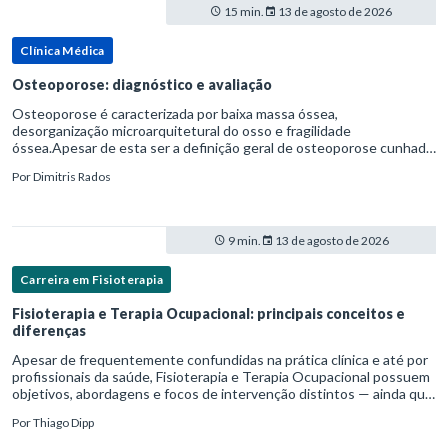
15 min.
13 de agosto de 2026
Clínica Médica
Osteoporose: diagnóstico e avaliação
Osteoporose é caracterizada por baixa massa óssea,
desorganização microarquitetural do osso e fragilidade
óssea.Apesar de esta ser a definição geral de osteoporose cunhada
pela Organização Mundial da Saúde, ela tem um enfoque
Por
Dimitris Rados
patofisiológico, e não c
9 min.
13 de agosto de 2026
Carreira em Fisioterapia
Fisioterapia e Terapia Ocupacional: principais conceitos e
diferenças
Apesar de frequentemente confundidas na prática clínica e até por
profissionais da saúde, Fisioterapia e Terapia Ocupacional possuem
objetivos, abordagens e focos de intervenção distintos — ainda que
complementares. Entender essas diferenças é essenc
Por
Thiago Dipp