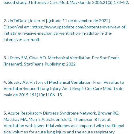
based study. J Intensive Care Med. May-Jun de 2006;21(3):173–82.
2.
UpToDate [Internet]. [citado 11 de dezembro de 2022].
Disponível em:
https://www.uptodate.com/contents/overview-of-
initiating-invasive-mechanical-ventilation-in-adults-in-the-
intensive-care-unit
3.
Hickey SM, Giwa AO. Mechanical Ventilation. Em: StatPearls
[Internet]. StatPearls Publishing; 2022.
4.
Slutsky AS. History of Mechanical Ventilation. From Vesalius to
Ventilator-induced Lung Injury. Am J Respir Crit Care Med. 15 de
maio de 2015;191(10):1106–15.
5.
Acute Respiratory Distress Syndrome Network, Brower RG,
Matthay MA, Morris A, Schoenfeld D, Thompson BT, et al.
Ventilation with lower tidal volumes as compared with traditional
tidal volumes for acute lung injury and the acute respiratory