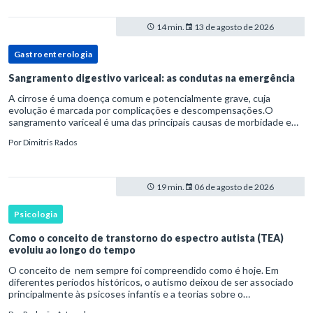
14 min.
13 de agosto de 2026
Gastroenterologia
Sangramento digestivo variceal: as condutas na emergência
A cirrose é uma doença comum e potencialmente grave, cuja
evolução é marcada por complicações e descompensações.O
sangramento variceal é uma das principais causas de morbidade e
mortalidade para pessoas com cirrose.Ele é causado pela
Por
Dimitris Rados
hipertensão port
19 min.
06 de agosto de 2026
Psicologia
Como o conceito de transtorno do espectro autista (TEA)
evoluiu ao longo do tempo
O conceito de nem sempre foi compreendido como é hoje. Em
diferentes períodos históricos, o autismo deixou de ser associado
principalmente às psicoses infantis e a teorias sobre o
desenvolvimento humano para ser reconhecido como um