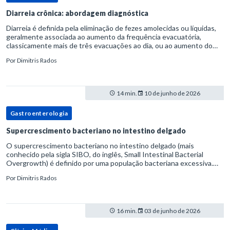
Diarreia crônica: abordagem diagnóstica
Diarreia é definida pela eliminação de fezes amolecidas ou líquidas,
geralmente associada ao aumento da frequência evacuatória,
classicamente mais de três evacuações ao dia, ou ao aumento do
volume fecal.Na prática, a consistência das fezes costuma s
Por
Dimitris Rados
14 min.
10 de junho de 2026
Gastroenterologia
Supercrescimento bacteriano no intestino delgado
O supercrescimento bacteriano no intestino delgado (mais
conhecido pela sigla SIBO, do inglês, Small Intestinal Bacterial
Overgrowth) é definido por uma população bacteriana excessiva.
rata-se de uma forma específica de disbiose do trato digestivo. P
Por
Dimitris Rados
16 min.
03 de junho de 2026