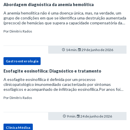
Abordagem diagnóstica da anemia hemolítica
A anemia hemolítica não é uma doença única, mas, na verdade, um
grupo de condições em que se identifica uma destruição aumentada
(precoce) de hemácias que supera a capacidade compensatória da
medula óssea.Como a vida média normal da hemácia é de apro
Por
Dimitris Rados
14 min.
29 de junho de 2026
Gastroenterologia
Esofagite eosinofílica: Diagnóstico e tratamento
A esofagite eosinofílica é definida por um processo
clinicopatológico imunomediado caracterizado por sintomas
esofágicos e acompanhado de infiltração eosinofílica.Por anos foi
considerada uma manifestação dentro do espectro da doença do
Por
Dimitris Rados
refluxo gastr
9 min.
24 de junho de 2026
Clínica Médica