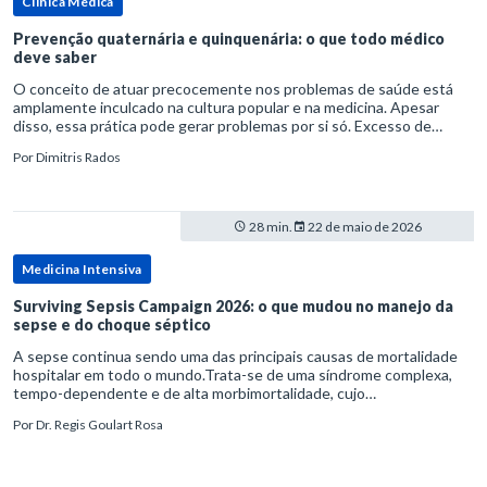
Clínica Médica
Prevenção quaternária e quinquenária: o que todo médico
deve saber
O conceito de atuar precocemente nos problemas de saúde está
amplamente inculcado na cultura popular e na medicina. Apesar
disso, essa prática pode gerar problemas por si só. Excesso de
diagnósticos e de tratamentos podem advir de prevenção excessiva
Por
Dimitris Rados
28 min.
22 de maio de 2026
Medicina Intensiva
Surviving Sepsis Campaign 2026: o que mudou no manejo da
sepse e do choque séptico
A sepse continua sendo uma das principais causas de mortalidade
hospitalar em todo o mundo.Trata-se de uma síndrome complexa,
tempo-dependente e de alta morbimortalidade, cujo
reconhecimento precoce e manejo estruturado são determinantes
Por
Dr. Regis Goulart Rosa
para o desfe