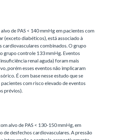
alvo de PAS < 140 mmHg em pacientes com
r (exceto diabéticos), está associado à
s cardiovasculares combinados. O grupo
 o grupo controle 133 mmHg. Eventos
 insuficiência renal aguda) foram mais
ivo, porém esses eventos não implicaram
sórico. É com base nesse estudo que se
acientes com risco elevado de eventos
s prévios).
com alvo de PAS < 130-150 mmHg, em
o de desfechos cardiovasculares. A pressão
s intervenção e controle, respectivamente.