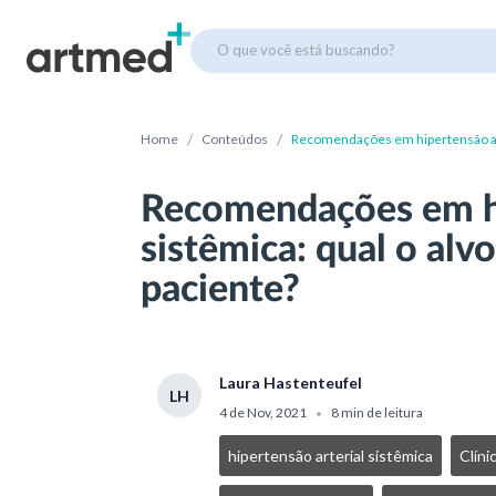
O que você está buscando?
/
/
Home
Conteúdos
Recomendações em hipertensão arte
Recomendações em hi
sistêmica: qual o alv
paciente?
Laura Hastenteufel
LH
4 de Nov, 2021
8 min de leitura
•
hipertensão arterial sistêmica
Clíni