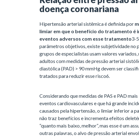
doença coronariana
Hipertensão arterial sistêmica é definida por
m
limiar em que o benefício do tratamento é 
eventos adversos com esse tratamento
3-5
parâmetros objetivos, existe subjetividade no 
grupos de especialistas usam valores variados
adultos com medidas de pressão arterial sistó
diastólica (PAD) > 90 mmHg devem ser classif
tratados para reduzir esse risco6.
Considerando que medidas de PAS e PAD mais 
eventos cardiovasculares e que há grande inci
causados pela hipertensão, o limiar inferior a p
não traz benefícios e incrementa efeitos delet
“quanto mais baixo, melhor”, mas esse é um as
outras palavras, o alvo de pressão arterial envo