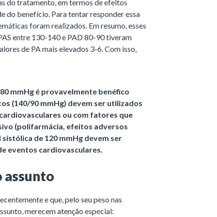
s do tratamento, em termos de efeitos
 do benefício. Para tentar responder essa
stemáticas foram realizados. Em resumo, esses
 PAS entre 130-140 e PAD 80-90 tiveram
lores de PA mais elevados 3-6. Com isso,
30/80 mmHg é provavelmente benéfico
ltos (140/90 mmHg) devem ser utilizados
cardiovasculares ou com fatores que
ivo (polifarmácia, efeitos adversos
al sistólica de 120 mmHg devem ser
de eventos cardiovasculares.
o assunto
recentemente e que, pelo seu peso nas
 assunto, merecem atenção especial: