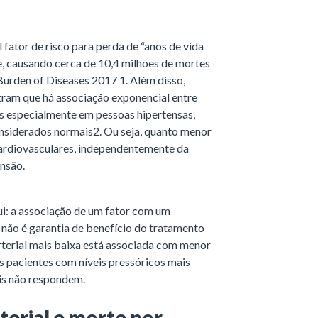
l fator de risco para perda de “anos de vida
, causando cerca de 10,4 milhões de mortes
urden of Diseases 2017 1. Além disso,
ram que há associação exponencial entre
es especialmente em pessoas hipertensas,
nsiderados normais2. Ou seja, quanto menor
 cardiovasculares, independentemente da
ensão.
ui: a associação de um fator com um
não é garantia de benefício do tratamento
arterial mais baixa está associada com menor
dos pacientes com níveis pressóricos mais
ais não respondem.
terial e morte por