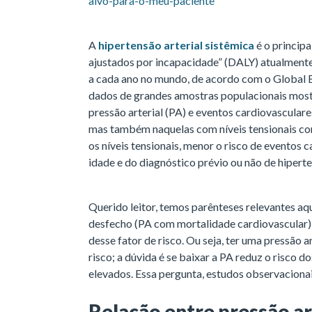
alvo-para-o-meu-paciente
A
hipertensão arterial sistêmica
é o principa
ajustados por incapacidade” (DALY) atualmente
a cada ano no mundo, de acordo com o Global B
dados de grandes amostras populacionais most
pressão arterial (PA) e eventos cardiovascular
mas também naquelas com níveis tensionais co
os níveis tensionais, menor o risco de eventos
idade e do diagnóstico prévio ou não de hipert
Querido leitor, temos parênteses relevantes aq
desfecho (PA com mortalidade cardiovascular) 
desse fator de risco. Ou seja, ter uma pressão 
risco; a dúvida é se baixar a PA reduz o risco 
elevados. Essa pergunta, estudos observacion
Relação entre pressão ar