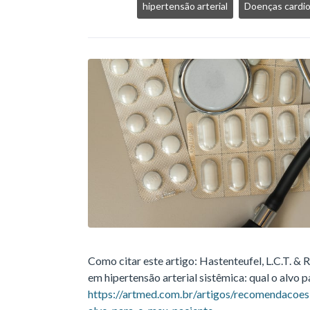
hipertensão arterial
Doenças cardio
Como citar este artigo: Hastenteufel, L.C.T. & 
em hipertensão arterial sistêmica: qual o alvo 
https://artmed.com.br/artigos/recomendacoes-