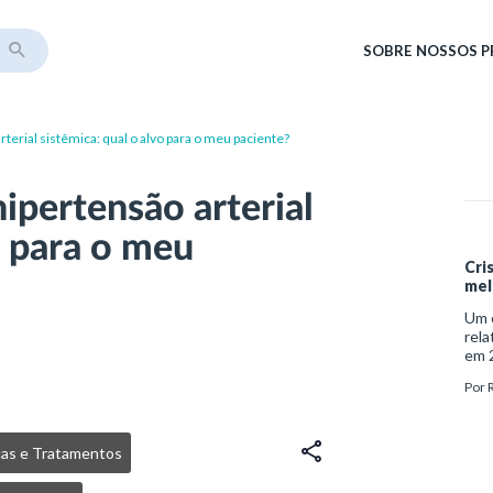
SOBRE
NOSSOS 
rial sistêmica: qual o alvo para o meu paciente?
pertensão arterial
o para o meu
Cri
mel
Um e
rela
em 2
ocor
Por
cons
iden
enc
cas e Tratamentos