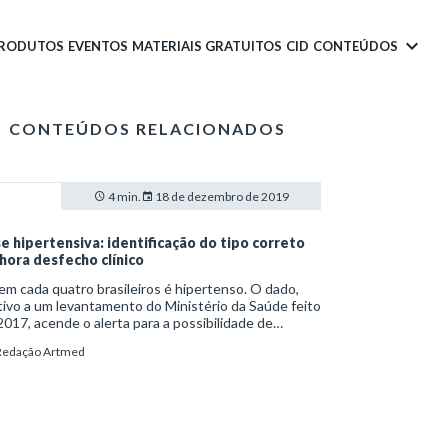
PRODUTOS
EVENTOS
MATERIAIS GRATUITOS
CID
CONTEÚDOS
CONTEÚDOS RELACIONADOS
4 min.
18 de dezembro de 2019
se hipertensiva: identificação do tipo correto
hora desfecho clínico
m cada quatro brasileiros é hipertenso. O dado,
tivo a um levantamento do Ministério da Saúde feito
017, acende o alerta para a possibilidade de
rência da crise hipertensiva (CH) em uma fração
Redação Artmed
iderável da população. Nesse cenário, a
tificação do tipo de complicação é crucial para o
aminhamento e o tratamento mais adequados.