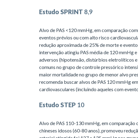
Estudo SPRINT
8,9
Alvo de PAS <120 mmHg, em comparação com 
eventos prévios ou com alto risco cardiovascula
redução aproximada de 25% de morte e evento
intervenção atingiu PAS média de 120 mmHg e
adversos (hipotensão, distúrbios eletrolíticos e
comuns no grupo de controle pressórico intens
maior mortalidade no grupo de menor alvo pres
recomenda buscar alvos de PAS 120 mmHg em p
cardiovasculares (incluindo aqueles com evento
Estudo STEP
10
Alvo de PAS 110-130 mmHg, em comparação 
chineses idosos (60-80 anos), promoveu reduçã
arterial atingida foi 127 e 135 mmHg nos grupo