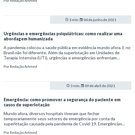
Por
Redação Artmed
hipertensão arterial sistêmica (HAS) de casos severos.
3 min.
04 de junho de 2021
Urgências e emergências psiquiátricas: como realizar uma
abordagem humanizada
A pandemia colocou a saúde pública em evidência mundo afora. E no
Brasil não foi diferente. Além da superlotação em Unidades de
Terapia Intensiva (UTI), urgências e emergências enfrentam
sobrecarga, inclusive para estabelecer a triagem de possíveis
Por
Redação Artmed
infectados. Problemas assim, vale ressaltar, somam-se às demandas
tradicionais das instituições.
3 min.
09 de abril de 2021
Emergência: como promover a segurança do paciente em
casos de superlotação
Mundo afora, diversos hospitais tiveram que fechar
temporariamente seus setores de emergência por conta da
superlotação causada pela pandemia de Covid-19. Emergências
lotadas, como se sabe, provocam a redução do acesso ao pronto-
Por
Redação Artmed
atendimento e impactam negativamente a assistência ao paciente.