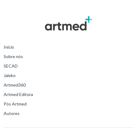
O problema atual, aliás, afeta tanto o serviço público quanto o
privado.
Início
Sobre nós
SECAD
Jaleko
Artmed360
Artmed Editora
Pós Artmed
Autores