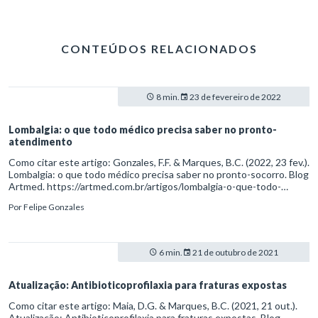
CONTEÚDOS RELACIONADOS
8 min.
23 de fevereiro de 2022
Lombalgia: o que todo médico precisa saber no pronto-
atendimento
Como citar este artigo: Gonzales, F.F. & Marques, B.C. (2022, 23 fev.).
Lombalgia: o que todo médico precisa saber no pronto-socorro. Blog
Artmed. https://artmed.com.br/artigos/lombalgia-o-que-todo-
medico-precisa-saber-no-pronto-atendimento
Por
Felipe Gonzales
6 min.
21 de outubro de 2021
Atualização: Antibioticoprofilaxia para fraturas expostas
Como citar este artigo: Maia, D.G. & Marques, B.C. (2021, 21 out.).
Atualização: Antibioticoprofilaxia para fraturas expostas. Blog