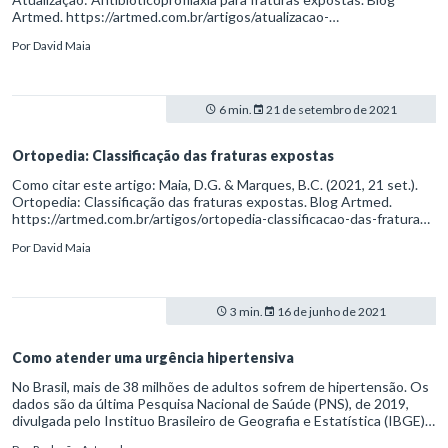
Artmed. https://artmed.com.br/artigos/atualizacao-
antibioticoprofilaxia-para-fraturas-expostas
Por
David Maia
6 min.
21 de setembro de 2021
Ortopedia: Classificação das fraturas expostas
Como citar este artigo: Maia, D.G. & Marques, B.C. (2021, 21 set.).
Ortopedia: Classificação das fraturas expostas. Blog Artmed.
https://artmed.com.br/artigos/ortopedia-classificacao-das-fraturas-
expostas
Por
David Maia
3 min.
16 de junho de 2021
Como atender uma urgência hipertensiva
No Brasil, mais de 38 milhões de adultos sofrem de hipertensão. Os
dados são da última Pesquisa Nacional de Saúde (PNS), de 2019,
divulgada pelo Instituo Brasileiro de Geografia e Estatística (IBGE).
O estudo e revela, ainda, um aumento preocupante de casos de