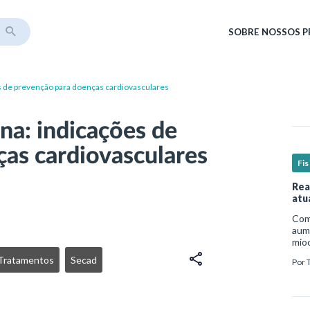
SOBRE
NOSSOS 
es de prevenção para doenças cardiovasculares
na: indicações de
as cardiovasculares
Fis
Rea
atu
Com 
aume
mio
nece
 Tratamentos
Secad
Por
est
um p