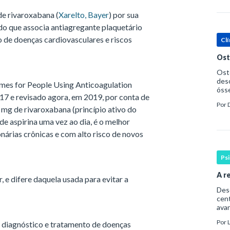
de rivaroxabana (
Xarelto, Bayer
) por sua
do que associa antiagregante plaquetário
 de doenças cardiovasculares e riscos
Clí
Ost
Oste
deso
mes for People Using Anticoagulation
ósse
17 e revisado agora, em 2019, por conta de
ost
Por
Saúd
5 mg de rivaroxabana (princípio ativo do
de aspirina uma vez ao dia, é o melhor
árias crônicas e com alto risco de novos
Ps
A r
e difere daquela usada para evitar a
Desde
cent
avan
cons
Por
 diagnóstico e tratamento de doenças
pri