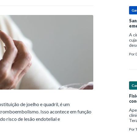
Ga
San
eme
A c
cuja
des
prin
Por
pess
por
Car
Fis
con
tituição de joelho e quadril, é um
Ape
 tromboembolismo. Isso acontece em função
clín
o risco de lesão endotelial e
Ter
foco
Por
com