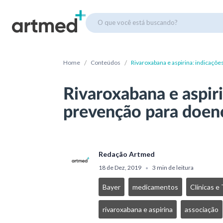
O que você está buscando?
/
/
Home
Conteúdos
Rivaroxabana e aspirina: indicaçõ
Rivaroxabana e aspiri
prevenção para doenç
Redação Artmed
18 de Dez, 2019
3 min de leitura
•
Bayer
medicamentos
Clínicas e
rivaroxabana e aspirina
associação