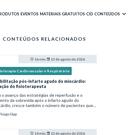
PRODUTOS
EVENTOS
MATERIAIS GRATUITOS
CID
CONTEÚDOS
CONTEÚDOS RELACIONADOS
16 min.
13 de agosto de 2026
ioterapia Cardiovascular e Respiratória
bilitação pós-infarto agudo do miocárdio:
ação do fisioterapeuta
o avanço das estratégias de reperfusão e o
nto da sobrevida após o infarto agudo do
cárdio, cresce também o número de pacientes que
ssitam de reabilitação cardiovascular
Thiago Dipp
ruturada.Nesse contexto, o fisioterapeuta assume
apel estr
14 min.
13 de agosto de 2026