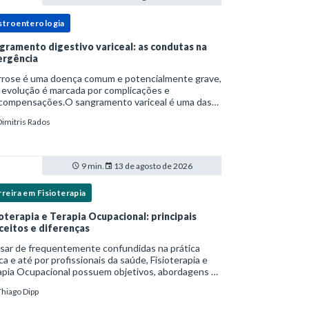
stroenterologia
gramento digestivo variceal: as condutas na
rgência
irrose é uma doença comum e potencialmente grave,
 evolução é marcada por complicações e
compensações.O sangramento variceal é uma das
cipais causas de morbidade e mortalidade para
Dimitris Rados
oas com cirrose.Ele é causado pela hipertensão
t
9 min.
13 de agosto de 2026
reira em Fisioterapia
ioterapia e Terapia Ocupacional: principais
ceitos e diferenças
sar de frequentemente confundidas na prática
ica e até por profissionais da saúde, Fisioterapia e
apia Ocupacional possuem objetivos, abordagens e
s de intervenção distintos — ainda que
Thiago Dipp
plementares. Entender essas diferenças é essenc