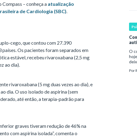
cons
do Compass – conheça a
atualização
rasileira de Cardiologia (SBC)
.
Ps
Com
duplo-cego, que contou com 27.390
aut
3 países. Os pacientes foram separados em
O c
hoje
ótica estável, recebeu rivaroxabana (2,5 mg
deix
z ao dia).
infa
Por
par
te rivaroxabana (5 mg duas vezes ao dia), e
ao dia. O uso isolado de aspirina (sem
derado, até então, a terapia-padrão para
nferior graves tiveram redução de 46% na
nto com aspirina isolada”, comenta o