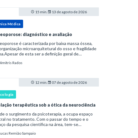
15 min.
13 de agosto de 2026
nica Médica
eoporose: diagnóstico e avaliação
oporose é caracterizada por baixa massa óssea,
rganização microarquitetural do osso e fragilidade
a.Apesar de esta ser a definição geral de
eoporose cunhada pela Organização Mundial da
Dimitris Rados
e, ela tem um enfoque patofisiológico, e não c
12 min.
07 de agosto de 2026
icologia
elação terapêutica sob a ótica da neurociência
 o surgimento da psicoterapia, a ocupa espaço
ral no tratamento. Com o passar do tempo e o
ço da pesquisa científica na área, tem-se
tatado que a relação terapêutica é um dos
Lucas Remião Sampaio
ncipais mecanismos associados à mudança, sendo