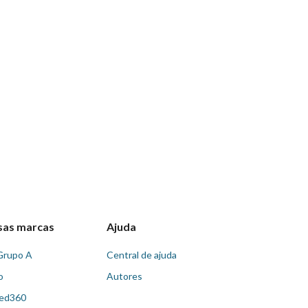
sas marcas
Ajuda
Grupo A
Central de ajuda
o
Autores
ed360