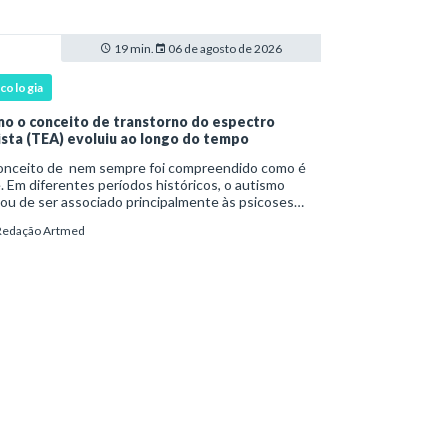
ist
19 min.
06 de agosto de 2026
icologia
o o conceito de transtorno do espectro
ista (TEA) evoluiu ao longo do tempo
onceito de nem sempre foi compreendido como é
. Em diferentes períodos históricos, o autismo
ou de ser associado principalmente às psicoses
ntis e a teorias sobre o desenvolvimento humano
Redação Artmed
a ser reconhecido como um transtorno do des