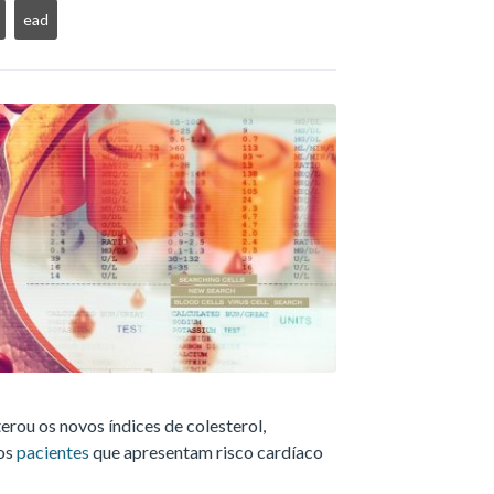
ead
terou os novos índices de colesterol,
 os
pacientes
que apresentam risco cardíaco