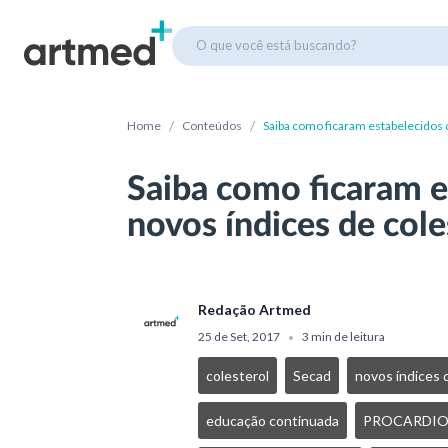
O que você está buscando?
/
/
Home
Conteúdos
Saiba como ficaram estabelecidos 
Saiba como ficaram e
novos índices de cole
Redação Artmed
25 de Set, 2017
3 min de leitura
•
colesterol
Secad
novos índices 
educação continuada
PROCARDIO