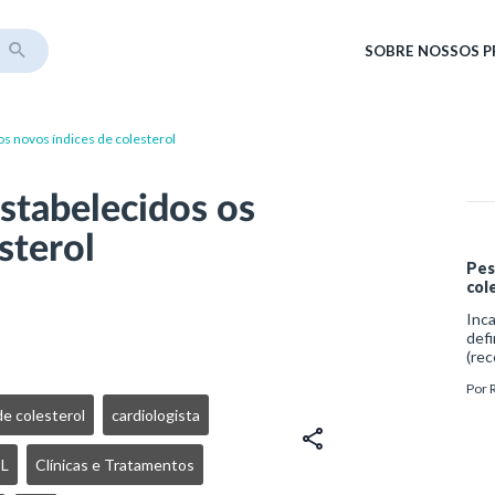
SOBRE
NOSSOS 
os novos índices de colesterol
stabelecidos os
sterol
Pes
col
Inca
defi
(rec
micr
Por
tent
pato
de colesterol
cardiologista
L
Clínicas e Tratamentos