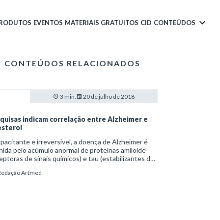
PRODUTOS
EVENTOS
MATERIAIS GRATUITOS
CID
CONTEÚDOS
CONTEÚDOS RELACIONADOS
3 min.
20 de julho de 2018
quisas indicam correlação entre Alzheimer e
esterol
pacitante e irreversível, a doença de Alzheimer é
nida pelo acúmulo anormal de proteínas amiloide
eptoras de sinais químicos) e tau (estabilizantes dos
otúbulos) no cérebro. Desde 1990, cientistas
Redação Artmed
am encontrar fatores associados à incidência da
logia.