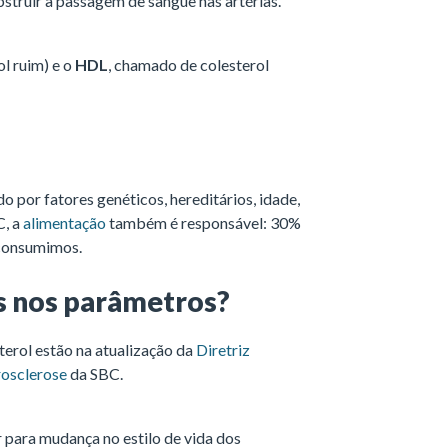
truir a passagem de sangue nas artérias.
ol ruim) e o
HDL
, chamado de colesterol
 por fatores genéticos, hereditários, idade,
C, a
alimentação
também é responsável: 30%
 consumimos.
s nos parâmetros?
terol estão na atualização da
Diretriz
rosclerose
da SBC.
r para mudança no estilo de vida dos