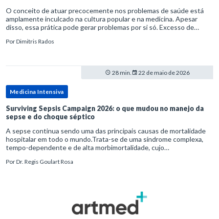
O conceito de atuar precocemente nos problemas de saúde está
amplamente inculcado na cultura popular e na medicina. Apesar
disso, essa prática pode gerar problemas por si só. Excesso de
diagnósticos e de tratamentos podem advir de prevenção excessiva
Por
Dimitris Rados
28 min.
22 de maio de 2026
Medicina Intensiva
Surviving Sepsis Campaign 2026: o que mudou no manejo da
sepse e do choque séptico
A sepse continua sendo uma das principais causas de mortalidade
hospitalar em todo o mundo.Trata-se de uma síndrome complexa,
tempo-dependente e de alta morbimortalidade, cujo
reconhecimento precoce e manejo estruturado são determinantes
Por
Dr. Regis Goulart Rosa
para o desfe