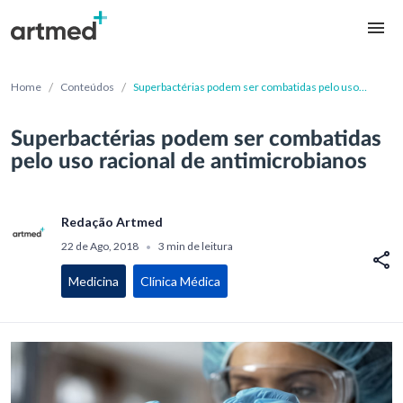
/
/
Home
Conteúdos
Superbactérias podem ser combatidas pelo uso
racional de antimicrobianos
Superbactérias podem ser combatidas
pelo uso racional de antimicrobianos
Redação Artmed
22 de Ago, 2018
3 min de leitura
•
Medicina
Clínica Médica