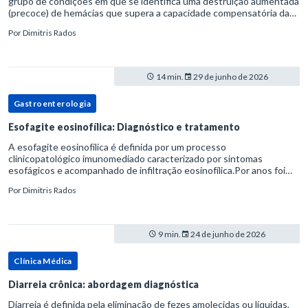
grupo de condições em que se identifica uma destruição aumentada
(precoce) de hemácias que supera a capacidade compensatória da
medula óssea.Como a vida média normal da hemácia é de apro
Por
Dimitris Rados
14 min.
29 de junho de 2026
Gastroenterologia
Esofagite eosinofílica: Diagnóstico e tratamento
A esofagite eosinofílica é definida por um processo
clinicopatológico imunomediado caracterizado por sintomas
esofágicos e acompanhado de infiltração eosinofílica.Por anos foi
considerada uma manifestação dentro do espectro da doença do
Por
Dimitris Rados
refluxo gastr
9 min.
24 de junho de 2026
Clínica Médica
Diarreia crônica: abordagem diagnóstica
Diarreia é definida pela eliminação de fezes amolecidas ou líquidas,