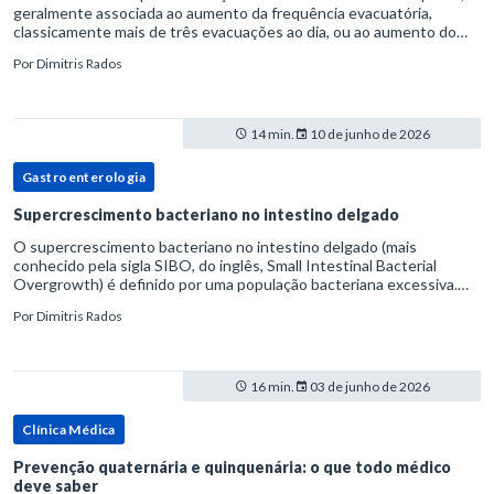
geralmente associada ao aumento da frequência evacuatória,
classicamente mais de três evacuações ao dia, ou ao aumento do
volume fecal.Na prática, a consistência das fezes costuma s
Por
Dimitris Rados
14 min.
10 de junho de 2026
Gastroenterologia
Supercrescimento bacteriano no intestino delgado
O supercrescimento bacteriano no intestino delgado (mais
conhecido pela sigla SIBO, do inglês, Small Intestinal Bacterial
Overgrowth) é definido por uma população bacteriana excessiva.
rata-se de uma forma específica de disbiose do trato digestivo. P
Por
Dimitris Rados
16 min.
03 de junho de 2026
Clínica Médica
Prevenção quaternária e quinquenária: o que todo médico
deve saber