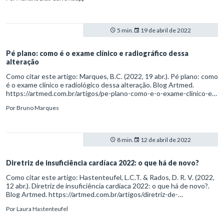
entre-transtorno-bipolar-e-transtorno-explosivo-intermitente
5 min.
19 de abril de 2022
Pé plano: como é o exame clínico e radiográfico dessa
alteração
Como citar este artigo: Marques, B.C. (2022, 19 abr.). Pé plano: como
é o exame clínico e radiológico dessa alteração. Blog Artmed.
https://artmed.com.br/artigos/pe-plano-como-e-o-exame-clinico-e-
radiografico-dessa-alteracao
Por
Bruno Marques
8 min.
12 de abril de 2022
Diretriz de insuficiência cardíaca 2022: o que há de novo?
Como citar este artigo: Hastenteufel, L.C.T. & Rados, D. R. V. (2022,
12 abr.). Diretriz de insuficiência cardíaca 2022: o que há de novo?.
Blog Artmed. https://artmed.com.br/artigos/diretriz-de-
insuficiencia-cardiaca-2022-o-que-ha-de-novo
Por
Laura Hastenteufel