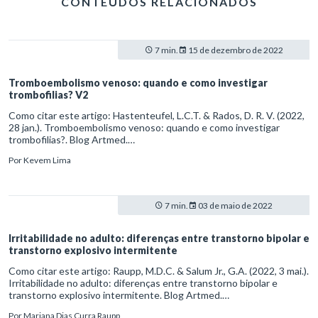
CONTEÚDOS RELACIONADOS
7 min.
15 de dezembro de 2022
Tromboembolismo venoso: quando e como investigar
trombofilias? V2
Como citar este artigo: Hastenteufel, L.C.T. & Rados, D. R. V. (2022,
28 jan.). Tromboembolismo venoso: quando e como investigar
trombofilias?. Blog Artmed.
https://artmed.com.br/artigos/tromboembolismo-venoso-quando-e-
Por
Kevem Lima
como-investigar-trombofilias-v2
7 min.
03 de maio de 2022
Irritabilidade no adulto: diferenças entre transtorno bipolar e
transtorno explosivo intermitente
Como citar este artigo: Raupp, M.D.C. & Salum Jr., G.A. (2022, 3 mai.).
Irritabilidade no adulto: diferenças entre transtorno bipolar e
transtorno explosivo intermitente. Blog Artmed.
https://artmed.com.br/artigos/irritabilidade-no-adulto-diferencas-
Por
Mariana Dias Curra Raupp