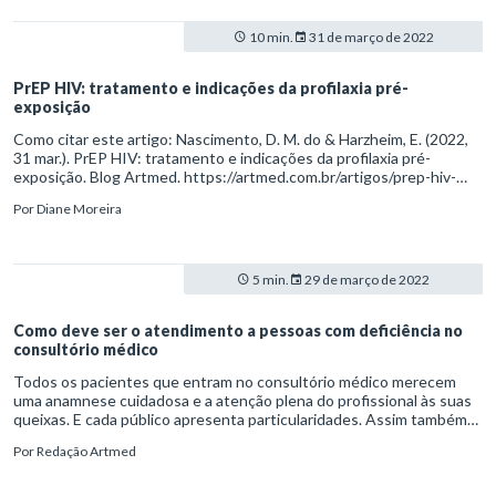
10 min.
31 de março de 2022
PrEP HIV: tratamento e indicações da profilaxia pré-
exposição
Como citar este artigo: Nascimento, D. M. do & Harzheim, E. (2022,
31 mar.). PrEP HIV: tratamento e indicações da profilaxia pré-
exposição. Blog Artmed. https://artmed.com.br/artigos/prep-hiv-
tratamento-e-indicacoes-da-profilaxia-pre-exposicao
Por
Diane Moreira
5 min.
29 de março de 2022
Como deve ser o atendimento a pessoas com deficiência no
consultório médico
Todos os pacientes que entram no consultório médico merecem
uma anamnese cuidadosa e a atenção plena do profissional às suas
queixas. E cada público apresenta particularidades. Assim também
ocorre com as pessoas com deficiências (PCDs) físicas e cognitivas.
Por
Redação Artmed
Acima de tudo, é recomendado o uso do bom senso e de habilidades
socioemocionais como a empatia.